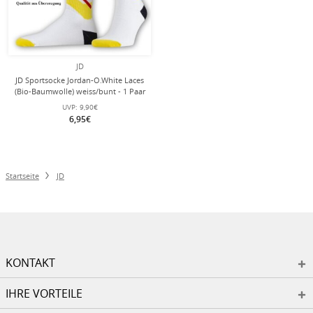
JD
JD Sportsocke Jordan-O.White Laces
(Bio-Baumwolle) weiss/bunt - 1 Paar
UVP:
9,90€
6,95€
Startseite
JD
KONTAKT
IHRE VORTEILE