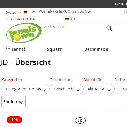
aktuell
KOSTENFREIE RÜCKSENDUNG
K
Deutsch
GRATISAKTIONEN
DE
Startseite
JD
Tennis
Squash
Badminton
JD - Übersicht
Kategorien:
Geschlecht:
Aktualität:
Farbe:
Kategorien: Tennis
Geschlecht
Aktualität
Far
Sortierung
-10%
10% reduziert