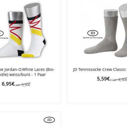
ke Jordan-O.White Laces (Bio-
JD Tennissocke Crew Classic 
lle) weiss/bunt - 1 Paar
5,59€
8,90
eUVP:
6,95€
9,90€
UVP:
iert