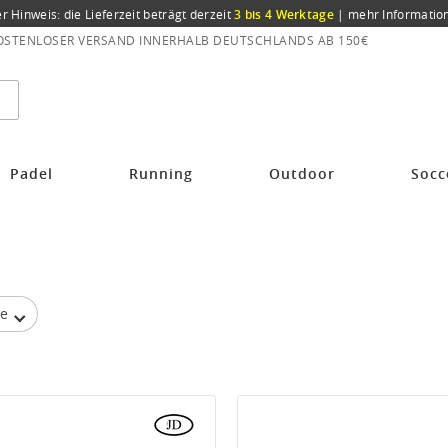
er Hinweis: die Lieferzeit beträgt derzeit
3 bis 4 Werktage
|
mehr Informatio
OSTENLOSER VERSAND INNERHALB DEUTSCHLANDS AB 150€
Padel
Running
Outdoor
Socc
be