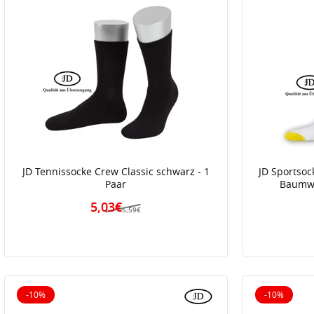
JD Tennissocke Crew Classic schwarz - 1
JD Sportsoc
Paar
Baumwo
5,03€
5,59€
-10%
-10%
10% reduziert
10% reduz