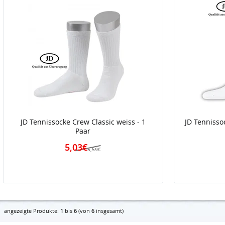
JD Tennissocke Crew Classic weiss - 1
JD Tennisso
Paar
5,03€
5,59€
angezeigte Produkte:
1
bis
6
(von
6
insgesamt)