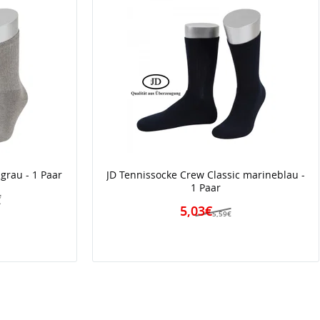
grau - 1 Paar
JD Tennissocke Crew Classic marineblau -
1 Paar
€
5,03€
5,59€