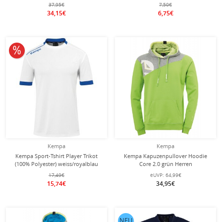
grau Herren
37,95€
7,50€
34,15€
6,75€
10% reduziert
Kempa
Kempa
Kempa Sport-Tshirt Player Trikot
Kempa Kapuzenpullover Hoodie
(100% Polyester) weiss/royalblau
Core 2.0 grün Herren
Herren
17,49€
eUVP:
64,99€
15,74€
34,95€
NEU