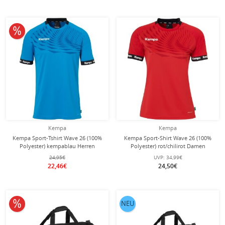
10% reduziert
Kempa
Kempa
Kempa Sport-Tshirt Wave 26 (100%
Kempa Sport-Shirt Wave 26 (100%
Polyester) kempablau Herren
Polyester) rot/chilirot Damen
24,95€
UVP:
34,99€
22,46€
24,50€
10% reduziert
NEU