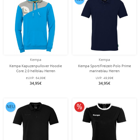
Kempa
Kempa
Kempa Kapuzenpullover Hoodie
Kempa Sport/Freizeit-Polo Prime
Core 2.0 hellblau Herren
marineblau Herren
eUVP:
64,99€
UVP:
49,99€
34,95€
34,95€
10% reduziert
NEU