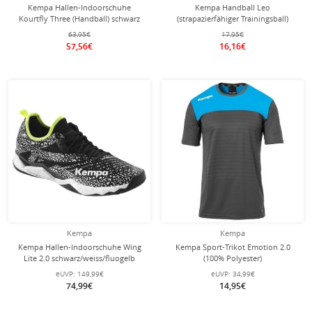
Kempa Hallen-Indoorschuhe
Kempa Handball Leo
Kourtfly Three (Handball) schwarz
(strapazierfähiger Trainingsball)
Herren
blau/gelb - 1 Stück
63,95€
17,95€
57,56€
16,16€
Kempa
Kempa
Kempa Hallen-Indoorschuhe Wing
Kempa Sport-Trikot Emotion 2.0
Lite 2.0 schwarz/weiss/fluogelb
(100% Polyester)
Herren
anthrazit/kempablau Herren
eUVP:
149,99€
eUVP:
34,99€
74,99€
14,95€