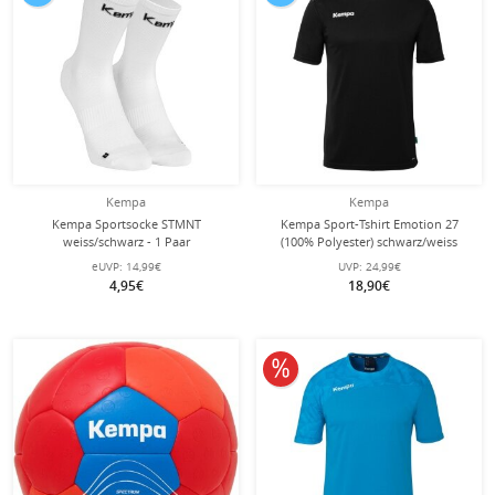
Kempa
Kempa
Kempa Sportsocke STMNT
Kempa Sport-Tshirt Emotion 27
weiss/schwarz - 1 Paar
(100% Polyester) schwarz/weiss
Herren
eUVP:
14,99€
UVP:
24,99€
4,95€
18,90€
10% reduziert