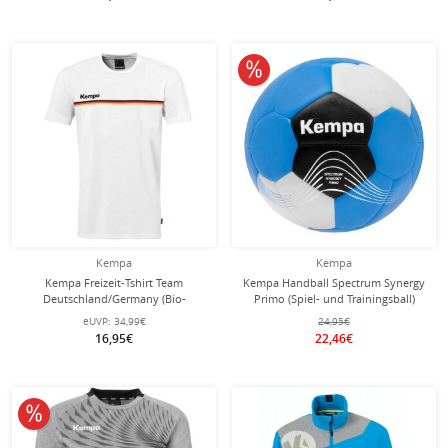
10% reduziert
Kempa
Kempa
Kempa Freizeit-Tshirt Team
Kempa Handball Spectrum Synergy
Deutschland/Germany (Bio-
Primo (Spiel- und Trainingsball)
Baumwolle) weiss Herren
sweden blau/strahlendes weiss - 1
eUVP:
34,99€
24,95€
Stück
16,95€
22,46€
10% reduziert