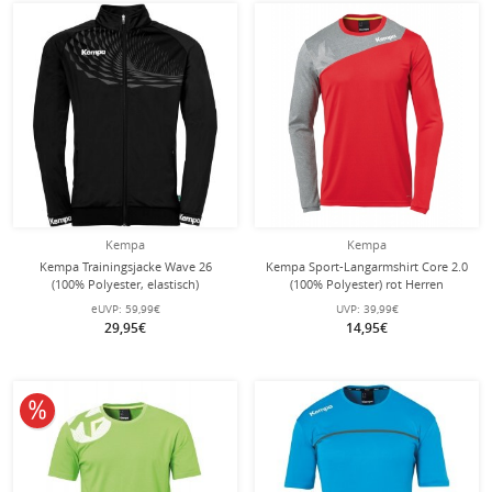
Kempa
Kempa
Kempa Trainingsjacke Wave 26
Kempa Sport-Langarmshirt Core 2.0
(100% Polyester, elastisch)
(100% Polyester) rot Herren
schwarz/anthrazit Herren
eUVP:
59,99€
UVP:
39,99€
29,95€
14,95€
10% reduziert