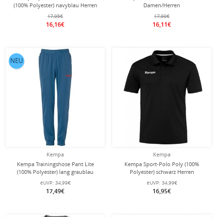
(100% Polyester) navyblau Herren
Damen/Herren
17,95€
17,90€
16,16€
16,11€
NEU
Kempa
Kempa
Kempa Trainingshose Pant Lite
Kempa Sport-Polo Poly (100%
(100% Polyester) lang graublau
Polyester) schwarz Herren
Herren
eUVP:
34,99€
eUVP:
34,99€
17,49€
16,95€