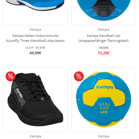
Kempa
Kempa
Kempa Hallen-Indoorschuhe
Kempa Handball Leo
Kourtfly Three (Handball) blau/weiss
(strapazierfähiger Trainingsball)
Herren
kempablau/schwarz - 1 Stück
eUVP:
89,99€
16,95€
44,99€
15,26€
10% reduziert
10% reduziert
Kempa
Kempa