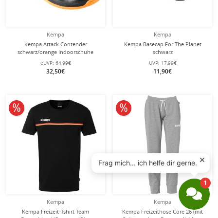
Kempa
Kempa
Kempa Attack Contender
Kempa Basecap For The Planet
schwarz/orange Indoorschuhe
schwarz
Kinder
eUVP:
64,99€
UVP:
17,99€
32,50€
11,90€
10% reduziert
10% reduziert
Kempa
Kempa
Kempa Freizeit-Tshirt Team
Kempa Freizeithose Core 26 (mit