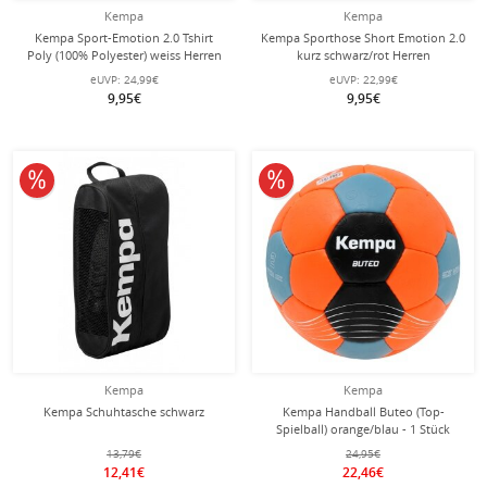
Kempa
Kempa
Kempa Sport-Emotion 2.0 Tshirt
Kempa Sporthose Short Emotion 2.0
Poly (100% Polyester) weiss Herren
kurz schwarz/rot Herren
eUVP:
24,99€
eUVP:
22,99€
9,95€
9,95€
10% reduziert
10% reduziert
Kempa
Kempa
Kempa Schuhtasche schwarz
Kempa Handball Buteo (Top-
Spielball) orange/blau - 1 Stück
13,79€
24,95€
12,41€
22,46€