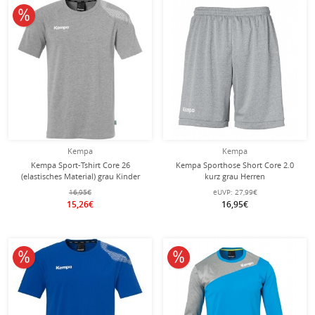
10% reduziert
Kempa
Kempa
Kempa Sport-Tshirt Core 26
Kempa Sporthose Short Core 2.0
(elastisches Material) grau Kinder
kurz grau Herren
16,95€
eUVP:
27,99€
15,26€
16,95€
10% reduziert
10% reduziert