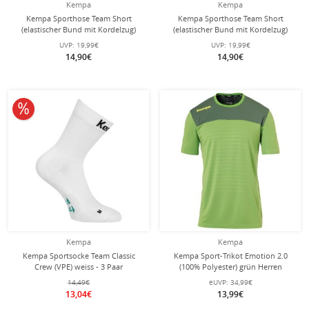
Kempa
Kempa
Kempa Sporthose Team Short
Kempa Sporthose Team Short
(elastischer Bund mit Kordelzug)
(elastischer Bund mit Kordelzug)
kurz schwarz Damen
kurz schwarz Herren
UVP:
19,99€
UVP:
19,99€
14,90€
14,90€
10% reduziert
Kempa
Kempa
Kempa Sportsocke Team Classic
Kempa Sport-Trikot Emotion 2.0
Crew (VPE) weiss - 3 Paar
(100% Polyester) grün Herren
14,49€
eUVP:
34,99€
13,04€
13,99€