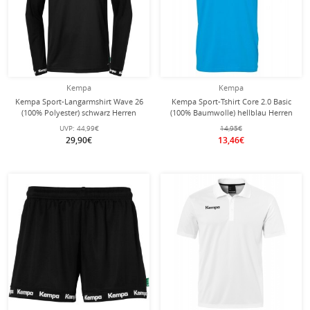
Kempa
Kempa
Kempa Sport-Langarmshirt Wave 26
Kempa Sport-Tshirt Core 2.0 Basic
(100% Polyester) schwarz Herren
(100% Baumwolle) hellblau Herren
UVP:
44,99€
14,95€
29,90€
13,46€