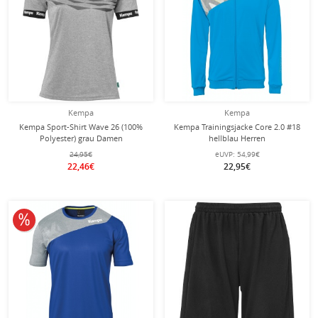
Kempa
Kempa
Kempa Sport-Shirt Wave 26 (100%
Kempa Trainingsjacke Core 2.0 #18
Polyester) grau Damen
hellblau Herren
24,95€
eUVP:
54,99€
22,46€
22,95€
10% reduziert