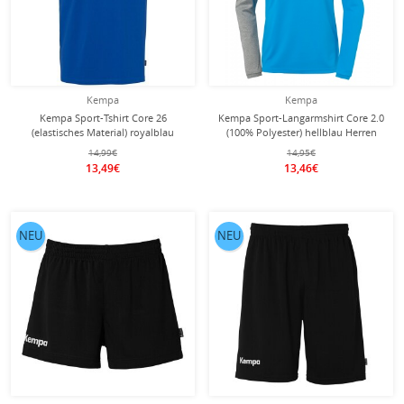
Kempa
Kempa
Kempa Sport-Tshirt Core 26
Kempa Sport-Langarmshirt Core 2.0
(elastisches Material) royalblau
(100% Polyester) hellblau Herren
Herren
14,99€
14,95€
13,49€
13,46€
NEU
NEU