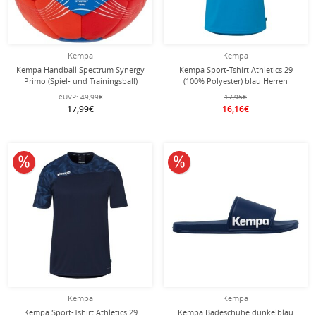
Kempa
Kempa
Kempa Handball Spectrum Synergy
Kempa Sport-Tshirt Athletics 29
Primo (Spiel- und Trainingsball)
(100% Polyester) blau Herren
rot/blau - 1 Stück
eUVP:
49,99€
17,95€
17,99€
16,16€
10% reduziert
10% reduziert
Kempa
Kempa
Kempa Sport-Tshirt Athletics 29
Kempa Badeschuhe dunkelblau