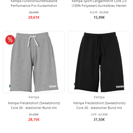
Kempa Funktionsunterwäsche
Kempa Sport-Langarmshirt Core 2.0
Performance Pro Kurzarmshirt
(100% Polyester) dunkelblau Herren
(hochelastisch) weiss Herren
32,90€
eUVP:
39,99€
29,61€
15,99€
10% reduziert
Kempa
Kempa
Kempa Freizeitshort (Sweatshorts)
Kempa Freizeitshort (Sweatshorts)
Core 26 - elastischer Bund mit
Core 26 - elastischer Bund mit
Kordelzu - kurz grau Herren
Kordelzu - kurz schwarz Herren
31,95€
UVP:
44,99€
28,75€
31,50€