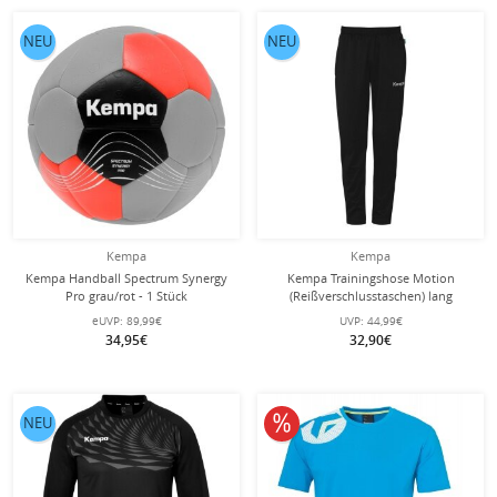
NEU
NEU
Kempa
Kempa
Kempa Handball Spectrum Synergy
Kempa Trainingshose Motion
Pro grau/rot - 1 Stück
(Reißverschlusstaschen) lang
schwarz Herren
eUVP:
89,99€
UVP:
44,99€
34,95€
32,90€
10% reduziert
NEU