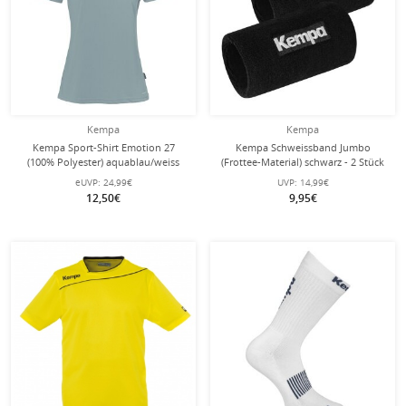
Kempa
Kempa
Kempa Sport-Shirt Emotion 27
Kempa Schweissband Jumbo
(100% Polyester) aquablau/weiss
(Frottee-Material) schwarz - 2 Stück
Damen
eUVP:
24,99€
UVP:
14,99€
12,50€
9,95€