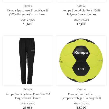
Kempa
Kempa
Kempa Sporthose Short Wave 26
Kempa Sport-Polo Poly (100%
(100% Polyester) kurz schwarz
Polyester) weiss Herren
Damen
UVP:
27,99€
eUVP:
34,99€
19,60€
17,49€
Kempa
Kempa
Kempa Trainingshose Pant Core 2.0
Kempa Handball Leo
lang schwarz Herren
(strapazierfähiger Trainingsball)
gelb/schwarz - 1 Stück
UVP:
34,99€
eUVP:
24,99€
25,95€
12,95€