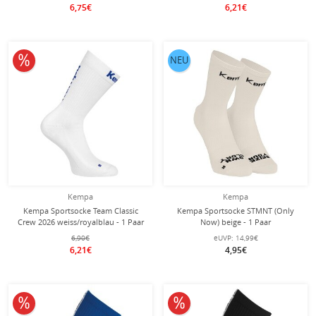
6,75€
6,21€
10% reduziert
NEU
Kempa
Kempa
Kempa Sportsocke Team Classic
Kempa Sportsocke STMNT (Only
Crew 2026 weiss/royalblau - 1 Paar
Now) beige - 1 Paar
6,90€
eUVP:
14,99€
6,21€
4,95€
10% reduziert
10% reduziert