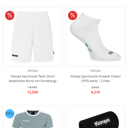
10% reduziert
10% reduziert
Kempa
Kempa
Kempa Sporthose Team Short
Kempa Sportsocke Sneaker Classic
(elastischer Bund mit Kordelzug)
(VPE) weiss - 2 Paar
kurz weiss Herren
13,95€
6,90€
12,55€
6,21€
NEU