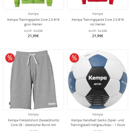
Kempa
Kempa
Kempa Trainingsjacke Core 2.0 #18
Kempa Trainingsjacke Core 2.0 #18
grün Herren
rot Herren
eUVP:
54,99€
eUVP:
54,99€
21,99€
21,99€
10% reduziert
10% reduziert
Kempa
Kempa
Kempa Freizeitshort (Sweatshorts)
Kempa Handball Gecko (Spiel- und
Core 26 - elastischer Bund mit
Trainingsball) hellgrau/blau - 1 Stück
Kordelzu - kurz grau Kinder