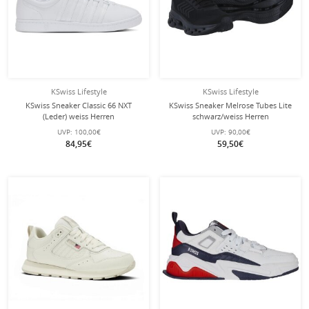
KSwiss Lifestyle
KSwiss Lifestyle
KSwiss Sneaker Classic 66 NXT
KSwiss Sneaker Melrose Tubes Lite
(Leder) weiss Herren
schwarz/weiss Herren
UVP:
100,00€
UVP:
90,00€
84,95€
59,50€