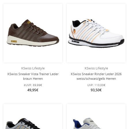
KSwiss Lifestyle
KSwiss Lifestyle
KSwiss Sneaker Vista Trainer Leder
KSwiss Sneaker Rinzler Leder 2026
braun Herren
weiss/schwarz/gelb Herren
eUVP:
89,99€
UVP:
110,00€
49,95€
93,50€