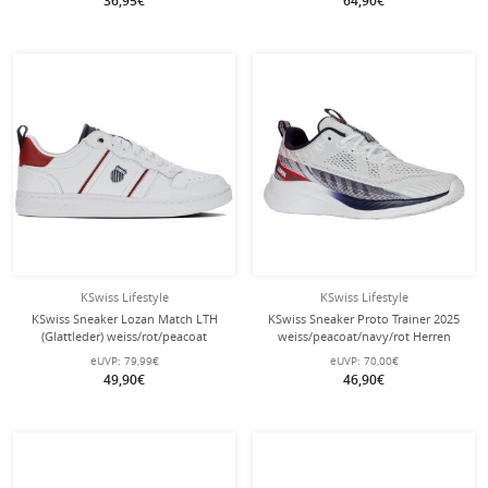
36,95€
64,90€
KSwiss Lifestyle
KSwiss Lifestyle
KSwiss Sneaker Lozan Match LTH
KSwiss Sneaker Proto Trainer 2025
(Glattleder) weiss/rot/peacoat
weiss/peacoat/navy/rot Herren
Herren
eUVP:
79,99€
eUVP:
70,00€
49,90€
46,90€