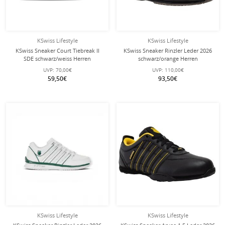
KSwiss Lifestyle
KSwiss Lifestyle
KSwiss Sneaker Court Tiebreak II
KSwiss Sneaker Rinzler Leder 2026
SDE schwarz/weiss Herren
schwarz/orange Herren
UVP:
70,00€
UVP:
110,00€
59,50€
93,50€
KSwiss Lifestyle
KSwiss Lifestyle