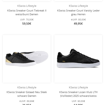
KSwiss Lifestyle
KSwiss Lifestyle
KSwiss Sneaker Court Tiebreak II
KSwiss Sneaker Court Varsity Leder
weiss/bunt Damen
grau Herren
UVP:
70,00€
eUVP:
80,00€
59,50€
49,95€
KSwiss Lifestyle
KSwiss Lifestyle
KSwiss Sneaker Gstaad Neu Sleek
KSwiss Sneaker Lozan Klub LTH
schwarz Damen
(Vollleder) 2025 schwarz/weiss
Herren
eUVP:
89,99€
UVP:
90,00€