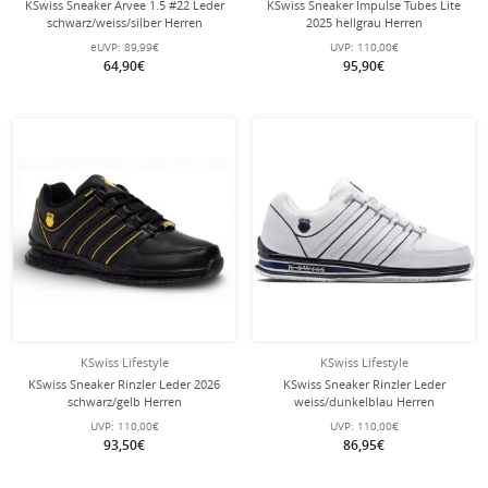
KSwiss Sneaker Arvee 1.5 #22 Leder
KSwiss Sneaker Impulse Tubes Lite
schwarz/weiss/silber Herren
2025 hellgrau Herren
eUVP:
89,99€
UVP:
110,00€
64,90€
95,90€
KSwiss Lifestyle
KSwiss Lifestyle
KSwiss Sneaker Rinzler Leder 2026
KSwiss Sneaker Rinzler Leder
schwarz/gelb Herren
weiss/dunkelblau Herren
UVP:
110,00€
UVP:
110,00€
93,50€
86,95€