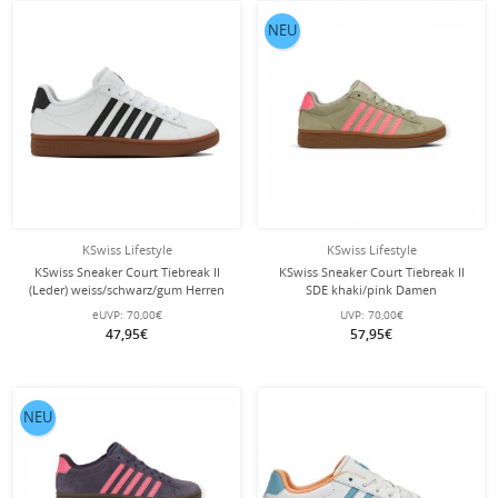
NEU
KSwiss Lifestyle
KSwiss Lifestyle
KSwiss Sneaker Court Tiebreak II
KSwiss Sneaker Court Tiebreak II
(Leder) weiss/schwarz/gum Herren
SDE khaki/pink Damen
eUVP:
70,00€
UVP:
70,00€
47,95€
57,95€
NEU