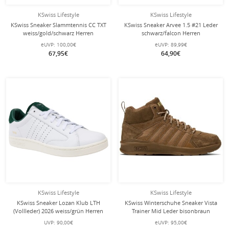
KSwiss Lifestyle
KSwiss Lifestyle
KSwiss Sneaker Slammtennis CC TXT
KSwiss Sneaker Arvee 1.5 #21 Leder
weiss/gold/schwarz Herren
schwarz/falcon Herren
eUVP:
100,00€
eUVP:
89,99€
67,95€
64,90€
KSwiss Lifestyle
KSwiss Lifestyle
KSwiss Sneaker Lozan Klub LTH
KSwiss Winterschuhe Sneaker Vista
(Vollleder) 2026 weiss/grün Herren
Trainer Mid Leder bisonbraun
Herren
UVP:
90,00€
eUVP:
95,00€