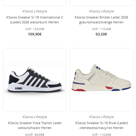
KSwiss Lifestyle
KSwiss Lifestyle
KSwiss Sneaker Si-18 International C
KSwiss Sneaker Rinzler Leder 2026
(Leder) 2026 weiss/bunt Herren
grau/schwarz/orange Herren
UVP:
120,00€
UVP:
110,00€
109,90€
93,50€
KSwiss Lifestyle
KSwiss Lifestyle
KSwiss Sneaker Vista Trainer Leder
KSwiss Sneaker Si-18 Rival (Leder)
weiss/schwarz Herren
cremeweiss/navy/rot Herren
eUVP:
89,99€
UVP:
110,00€