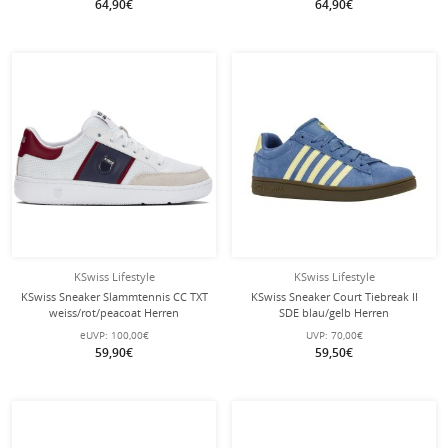
64,90€
64,90€
KSwiss Lifestyle
KSwiss Lifestyle
KSwiss Sneaker Slammtennis CC TXT
KSwiss Sneaker Court Tiebreak II
weiss/rot/peacoat Herren
SDE blau/gelb Herren
eUVP:
100,00€
UVP:
70,00€
59,90€
59,50€