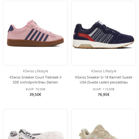
KSwiss Lifestyle
KSwiss Lifestyle
KSwiss Sneaker Court Tiebreak II
KSwiss Sneaker Si-18 Rannell Suede
SDE orchidpink/blau Damen
USA (Suede Leder) pecoatblau
Herren
eUVP:
70,00€
eUVP:
110,00€
39,50€
76,95€