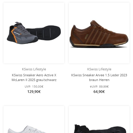
KSwiss Lifestyle
KSwiss Lifestyle
KSwiss Sneaker Aero Active X
KSwiss Sneaker Arvee 1.5 Leder 2023
McLaren II 2025 grau/schwarz
braun Herren
Herren
UVP:
150,00€
eUVP:
89,99€
129,90€
64,90€