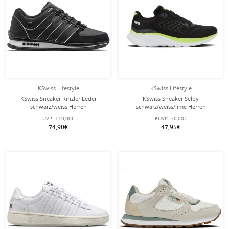
KSwiss Lifestyle
KSwiss Lifestyle
KSwiss Sneaker Rinzler Leder
KSwiss Sneaker Selby
schwarz/weiss Herren
schwarz/weiss/lime Herren
UVP:
110,00€
eUVP:
70,00€
74,90€
47,95€