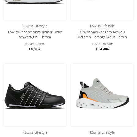
KSwiss Lifestyle
KSwiss Lifestyle
KSwiss Sneaker Vista Trainer Leder
KSwiss Sneaker Aero Active X
schwarz/grau Herren
McLaren II orange/weiss Herren
eUVP:
89,99€
eUVP:
150,00€
69,90€
109,90€
KSwiss Lifestyle
KSwiss Lifestyle