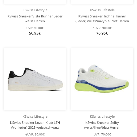
KSwiss Lifestyle
KSwiss Lifestyle
KSwiss Sneaker Vista Runner Leder
KSwiss Sneaker Techna Trainer
weiss Herren
(Leder) weiss/navyblau/rot Herren
UVP:
90,00€
eUVP:
90,00€
56,95€
76,95€
KSwiss Lifestyle
KSwiss Lifestyle
KSwiss Sneaker Lozan Klub LTH
KSwiss Sneaker Selby
(Vollleder) 2025 weiss/schwarz
weiss/lime/blau Herren
Herren
eUVP:
90,00€
UVP:
70,00€