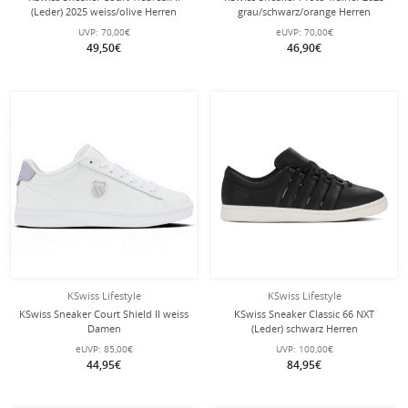
(Leder) 2025 weiss/olive Herren
grau/schwarz/orange Herren
UVP:
70,00€
eUVP:
70,00€
49,50€
46,90€
KSwiss Lifestyle
KSwiss Lifestyle
KSwiss Sneaker Court Shield II weiss
KSwiss Sneaker Classic 66 NXT
Damen
(Leder) schwarz Herren
eUVP:
85,00€
UVP:
100,00€
44,95€
84,95€