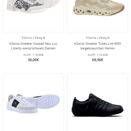
KSwiss Lifestyle
KSwiss Lifestyle
KSwiss Sneaker Gstaad Neu Lux
KSwiss Sneaker Tubes Lite RMX
Liberty weiss/schwarz Damen
beigebraun/tan Herren
eUVP:
119,99€
eUVP:
110,00€
36,00€
69,90€