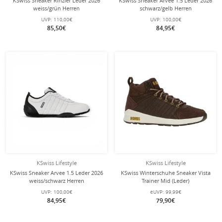
KSwiss Sneaker Rinzler Leder 2026
KSwiss Sneaker Arvee 1.5 Leder 2026
weiss/grün Herren
schwarz/gelb Herren
UVP:
110,00€
UVP:
100,00€
85,50€
84,95€
KSwiss Lifestyle
KSwiss Lifestyle
KSwiss Sneaker Arvee 1.5 Leder 2026
KSwiss Winterschuhe Sneaker Vista
weiss/schwarz Herren
Trainer Mid (Leder)
dunkelbraun/gold Herren
UVP:
100,00€
eUVP:
99,99€
84,95€
79,90€