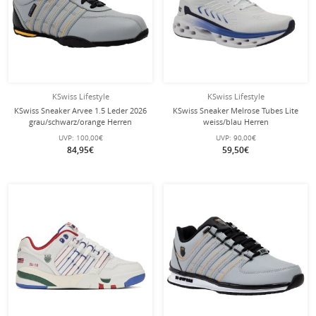
KSwiss Lifestyle
KSwiss Lifestyle
KSwiss Sneaker Arvee 1.5 Leder 2026
KSwiss Sneaker Melrose Tubes Lite
grau/schwarz/orange Herren
weiss/blau Herren
UVP:
100,00€
UVP:
90,00€
84,95€
59,50€