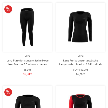
10% reduziert
Lenz
Lenz
Lenz Funktionsunterwäsche Hose
Lenz Funktionsunterwäsche
lang Merino 6.0 schwarz Herren
Langarmshirt Merino 6.0 Rundhals
schwarz Damen
55,90€
eUVP:
89,99€
50,31€
49,90€
10% reduziert