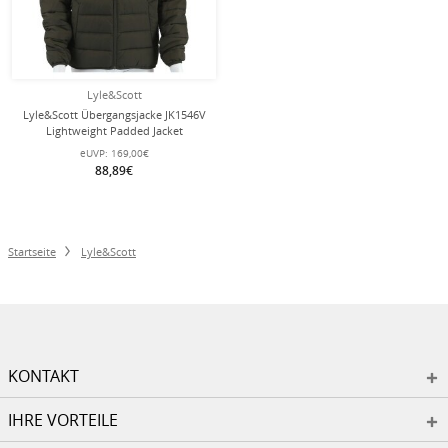
Lyle&Scott
Lyle&Scott Übergangsjacke JK1546V
Lightweight Padded Jacket
olivegrün Herren
eUVP:
169,00€
88,89€
Startseite
Lyle&Scott
KONTAKT
IHRE VORTEILE