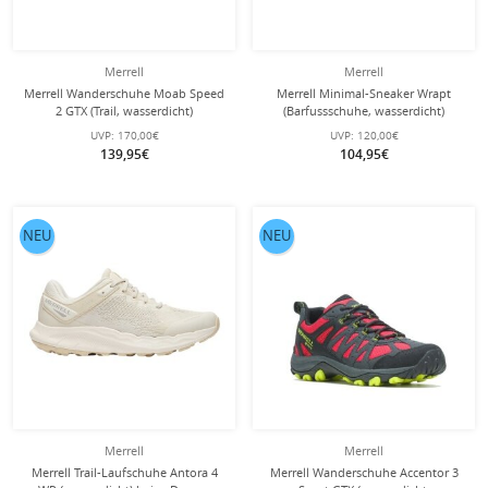
Merrell
Merrell
Merrell Wanderschuhe Moab Speed
Merrell Minimal-Sneaker Wrapt
2 GTX (Trail, wasserdicht)
(Barfussschuhe, wasserdicht)
hellbraun/grau Herren
beige/braun Herren
UVP:
170,00€
UVP:
120,00€
139,95€
104,95€
NEU
NEU
Merrell
Merrell
Merrell Trail-Laufschuhe Antora 4
Merrell Wanderschuhe Accentor 3