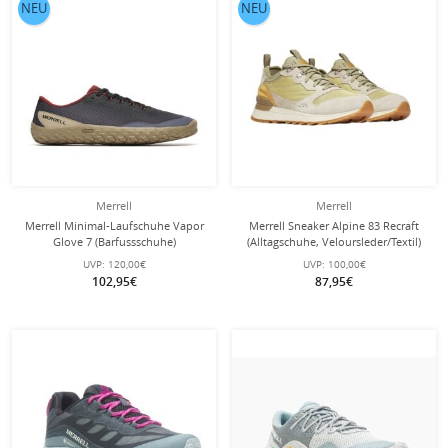
NEU
NEU
Merrell
Merrell
Merrell Minimal-Laufschuhe Vapor
Merrell Sneaker Alpine 83 Recraft
Glove 7 (Barfussschuhe)
(Alltagschuhe, Veloursleder/Textil)
dunkelgrau/gold Herren
grün/grau Herren
UVP:
120,00€
UVP:
100,00€
102,95€
87,95€