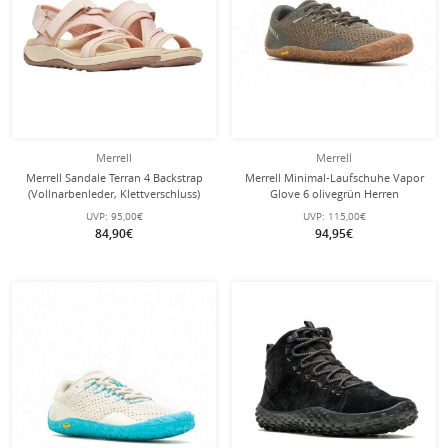
Merrell
Merrell
Merrell Sandale Terran 4 Backstrap
Merrell Minimal-Laufschuhe Vapor
(Vollnarbenleder, Klettverschluss)
Glove 6 olivegrün Herren
hellrosa Damen
UVP:
95,00€
UVP:
115,00€
84,90€
94,95€