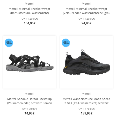
Merrell
Merrell
Merrell Minimal-Sneaker Wrapt
Merrell Minimal-Sneaker Wrapt
(Barfussschuhe, wasserdicht)
(Veloursleder, wasserdicht) hellgrau
schwarz Herren
Damen
UVP:
120,00€
UVP:
120,00€
104,95€
94,95€
NEU
NEU
Merrell
Merrell
Merrell Sandale Harbor Backstrap
Merrell Wanderschuhe Moab Speed
(Vollnarbenleder) schwarz Damen
2 GTX (Trail, wasserdicht) schwarz
Herren
UVP:
90,00€
UVP:
170,00€
74,95€
139,95€