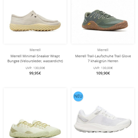
Merrell
Merrell
Merrell Minimal-Sneaker Wrapt
Merrell Trail-Laufschuhe Trail Glove
Bungee (Veloursleder, wasserdicht)
7 khakigrün Herren
basalt grau Damen
UVP:
130,00€
UVP:
130,00€
99,95€
109,90€
NEU