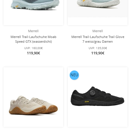
Merrell
Merrell
Merrell Trail-Laufschuhe Moab
Merrell Trail-Laufschuhe Trail Glove
Speed GTX (wasserdicht)
7 weiss/grau Damen
dunkelblau/hellblau Damen
UVP:
160,00€
UVP:
135,00€
119,90€
119,90€
NEU