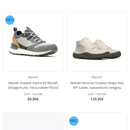
NEU
Merrell
Merrell
Merrell Sneaker Alpine 83 Recraft
Merrell Minimal-Sneaker Wrapt Mid
(Alltagschuhe, Veloursleder/Textil)
WP (Leder, wasserdicht) hellgrau
charcoalgrau Herren
Herren
UVP:
100,00€
UVP:
150,00€
89,90€
129,95€
NEU