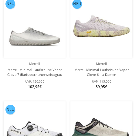
NEU
NEU
Merrell
Merrell
Merrell Minimal-Laufschuhe Vapor
Merrell Minimal-Laufschuhe Vapor
Glove 7 (Barfussschuhe) weiss/grau
Glove 6 lila Damen
Herren
UVP:
120,00€
UVP:
115,00€
102,95€
89,95€
NEU