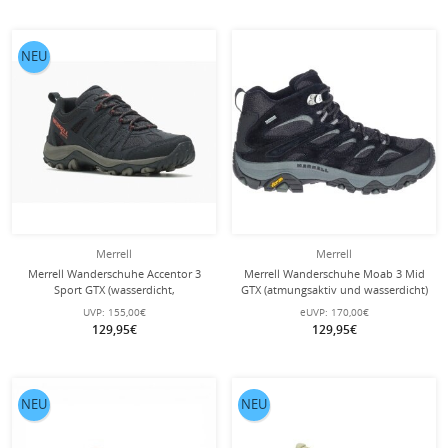
NEU
Merrell
Merrell
Merrell Wanderschuhe Accentor 3
Merrell Wanderschuhe Moab 3 Mid
Sport GTX (wasserdicht,
GTX (atmungsaktiv und wasserdicht)
atmungsaktiv) grau/schwarz Herren
schwarz/grau Herren
UVP:
155,00€
eUVP:
170,00€
129,95€
129,95€
NEU
NEU