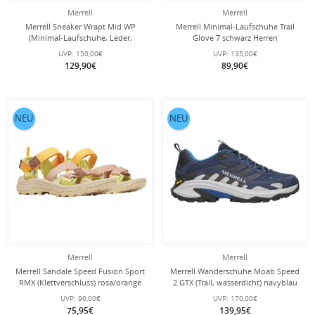
Merrell
Merrell
Merrell Sneaker Wrapt Mid WP
Merrell Minimal-Laufschuhe Trail
(Minimal-Laufschuhe, Leder,
Glove 7 schwarz Herren
wasserdicht) dunkelbraun Herren
UVP:
150,00€
UVP:
135,00€
129,90€
89,90€
NEU
NEU
Merrell
Merrell
Merrell Sandale Speed Fusion Sport
Merrell Wanderschuhe Moab Speed
RMX (Klettverschluss) rosa/orange
2 GTX (Trail, wasserdicht) navyblau
Damen
Herren
UVP:
90,00€
UVP:
170,00€
75,95€
139,95€