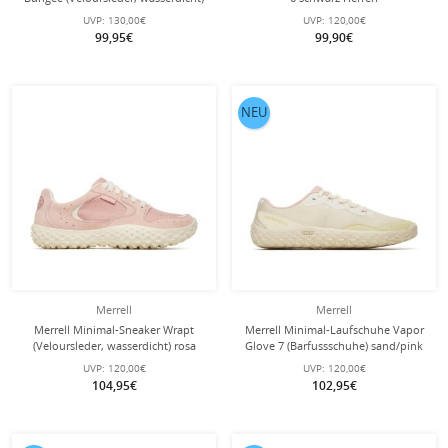
coffeebraun Damen
UVP:
130,00€
UVP:
120,00€
99,95€
99,90€
NEU
Merrell
Merrell
Merrell Minimal-Sneaker Wrapt
Merrell Minimal-Laufschuhe Vapor
(Veloursleder, wasserdicht) rosa
Glove 7 (Barfussschuhe) sand/pink
Damen
Damen
UVP:
120,00€
UVP:
120,00€
104,95€
102,95€