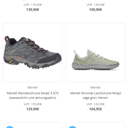
grau Herren
UVP:
170,00€
UVP:
135,00€
139,90€
109,90€
Merrell
Merrell
Merrell Wanderschuhe Moab 3 GTX
Merrell Minimal-Laufschuhe Wrapt
(wasserdicht und atmungsaktiv)
sage grün Herren
dunkelgrau Herren
UVP:
155,00€
UVP:
120,00€
129,90€
104,95€