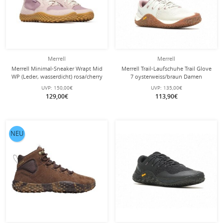
Merrell
Merrell
Merrell Minimal-Sneaker Wrapt Mid
Merrell Trail-Laufschuhe Trail Glove
WP (Leder, wasserdicht) rosa/cherry
7 oysterweiss/braun Damen
Damen
UVP:
150,00€
UVP:
135,00€
129,00€
113,90€
NEU