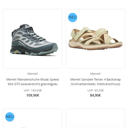
NEU
Merrell
Merrell
Merrell Wanderschuhe Moab Speed
Merrell Sandale Terran 4 Backstrap
Mid GTX (wasserdicht) granitegrau
(Vollnarbenleder, Klettverschluss)
Herren
beige Damen
UVP:
180,00€
UVP:
95,00€
109,90€
84,90€
NEU