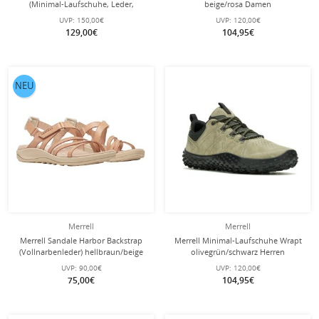
(Minimal-Laufschuhe, Leder,
beige/rosa Damen
wasserdicht) grau Damen
UVP:
150,00€
UVP:
120,00€
129,00€
104,95€
NEU
Merrell
Merrell
Merrell Sandale Harbor Backstrap
Merrell Minimal-Laufschuhe Wrapt
(Vollnarbenleder) hellbraun/beige
olivegrün/schwarz Herren
Damen
UVP:
90,00€
UVP:
120,00€
75,00€
104,95€