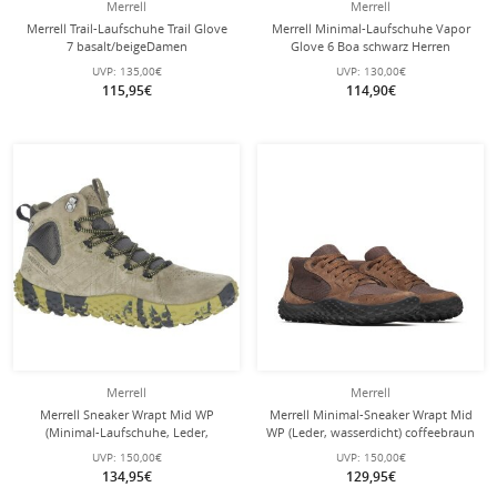
Merrell
Merrell
Merrell Trail-Laufschuhe Trail Glove
Merrell Minimal-Laufschuhe Vapor
7 basalt/beigeDamen
Glove 6 Boa schwarz Herren
UVP:
135,00€
UVP:
130,00€
115,95€
114,90€
Merrell
Merrell
Merrell Sneaker Wrapt Mid WP
Merrell Minimal-Sneaker Wrapt Mid
(Minimal-Laufschuhe, Leder,
WP (Leder, wasserdicht) coffeebraun
wasserdicht) olivegrün Herren
Herren
UVP:
150,00€
UVP:
150,00€
134,95€
129,95€