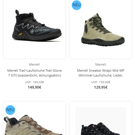
NEU
Merrell
Merrell
Merrell Trail-Laufschuhe Trail Glove
Merrell Sneaker Wrapt Mid WP
7 GTX (wasserdicht, atmungsaktiv)
(Minimal-Laufschuhe, Leder,
schwarz Herren
wasserdicht) olivegrün/schwarz
UVP:
190,00€
UVP:
150,00€
Herren
149,90€
129,95€
NEU