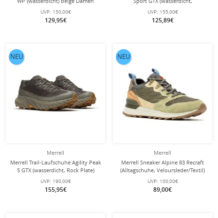
WP (wasserdicht) beige Damen
Sport GTX (wasserdicht,
atmungsaktiv) grau/lavarot Herren
UVP:
150,00€
UVP:
155,00€
129,95€
125,89€
NEU
NEU
Merrell
Merrell
Merrell Trail-Laufschuhe Agility Peak
Merrell Sneaker Alpine 83 Recraft
5 GTX (wasserdicht, Rock Plate)
(Alltagschuhe, Veloursleder/Textil)
dunkelgrün/beluga Herren
olivegrün Herren
UVP:
190,00€
UVP:
100,00€
155,95€
89,00€