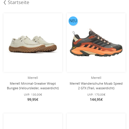
Startseite
NEU
Merrell
Merrell
Merrell Minimal-Sneaker Wrapt
Merrell Wanderschuhe Moab Speed
Bungee (Veloursleder, wasserdicht)
2 GTX (Trail, wasserdicht)
talcbeige Herren
grau/orange Herren
UVP:
130,00€
UVP:
170,00€
99,95€
144,95€