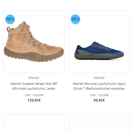
NEU
NEU
Merrell
Merrell
Merrell Sneaker Wrapt Mid WP
Merrell Minimal-Laufschuhe Vapor
(Minimal-Laufschuhe, Leder,
Glove 7 (Barfussschuhe) navyblau
wasserdicht) tobaccobraun Herren
Herren
UVP:
150,00€
UVP:
120,00€
129,95€
99,95€