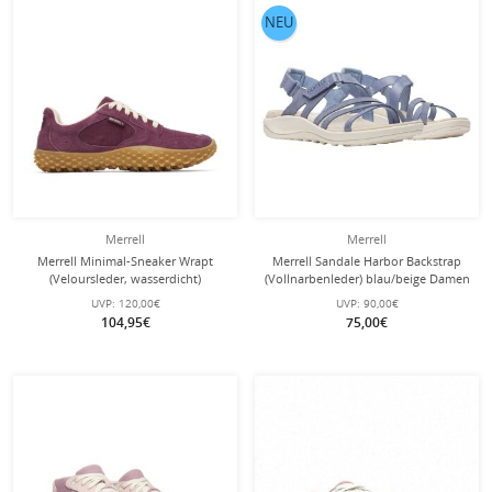
NEU
Merrell
Merrell
Merrell Minimal-Sneaker Wrapt
Merrell Sandale Harbor Backstrap
(Veloursleder, wasserdicht)
(Vollnarbenleder) blau/beige Damen
cherry/burgund Damen
UVP:
120,00€
UVP:
90,00€
104,95€
75,00€