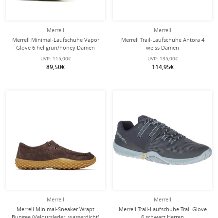
Merrell
Merrell
Merrell Minimal-Laufschuhe Vapor
Merrell Trail-Laufschuhe Antora 4
Glove 6 hellgrün/honey Damen
weiss Damen
UVP:
115,00€
UVP:
135,00€
89,50€
114,95€
Merrell
Merrell
Merrell Minimal-Sneaker Wrapt
Merrell Trail-Laufschuhe Trail Glove
Bungee (Veloursleder, wasserdicht)
6 schwarz Herren