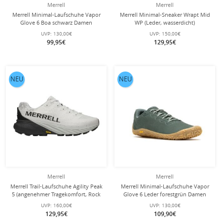
Merrell
Merrell
Merrell Minimal-Laufschuhe Vapor
Merrell Minimal-Sneaker Wrapt Mid
Glove 6 Boa schwarz Damen
WP (Leder, wasserdicht)
hellgrau/beige Damen
UVP:
130,00€
UVP:
150,00€
99,95€
129,95€
NEU
NEU
Merrell
Merrell
Merrell Trail-Laufschuhe Agility Peak
Merrell Minimal-Laufschuhe Vapor
5 (angenehmer Tragekomfort, Rock
Glove 6 Leder forestgrün Damen
Plate) weiss/schwarz Herren
UVP:
160,00€
UVP:
130,00€
129,95€
109,90€