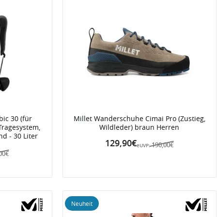
ic 30 (für
Millet Wanderschuhe Cimai Pro (Zustieg,
Tragesystem,
Wildleder) braun Herren
nd - 30 Liter
129,90€
190,00€
eUVP:
00€
Neuheit