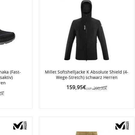
aka (Fast-
Millet Softshelljacke K Absolute Shield (4-
saktiv)
Wege-Stretch) schwarz Herren
ren
159,95€
200,00€
UVP:
00€