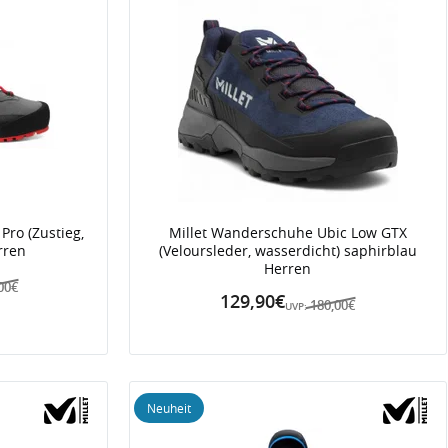
Pro (Zustieg,
Millet Wanderschuhe Ubic Low GTX
rren
(Veloursleder, wasserdicht) saphirblau
Herren
00€
129,90€
180,00€
UVP:
Neuheit