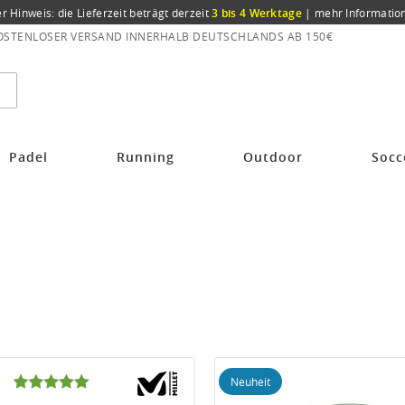
er Hinweis: die Lieferzeit beträgt derzeit
3 bis 4 Werktage
|
mehr Informatio
OSTENLOSER VERSAND INNERHALB DEUTSCHLANDS AB 150€
Padel
Running
Outdoor
Socc
Neuheit