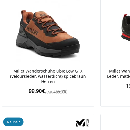
Millet Wanderschuhe Ubic Low GTX
Millet Wan
(Veloursleder, wasserdicht) spicebraun
Leder, mitt
Herren
1
99,90€
180,00€
eUVP:
Neuheit