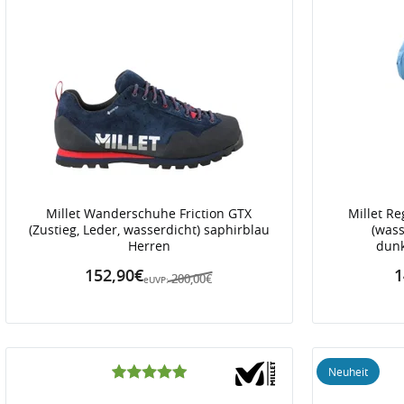
Millet Wanderschuhe Friction GTX
Millet R
(Zustieg, Leder, wasserdicht) saphirblau
(wass
Herren
dunk
152,90€
1
200,00€
eUVP:
Neuheit