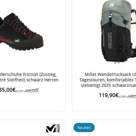
derschuhe Friction (Zustieg,
Millet Wanderrucksack Ub
lere Steifheit) schwarz Herren
Tagestouren, komfortables 
vielseitig) 2025 schwarz/sa
35,00€
180,00€
eUVP:
119,90€
180,
eUVP:
Neuheit