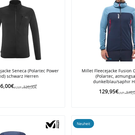
ejacke Seneca (Polartec Power
Millet Fleecejacke Fusion 
id) schwarz Herren
(Polartec, atmungsa
dunkelblau/saphir H
6,00€
120,00€
eUVP:
129,95€
170,
UVP:
Neuheit