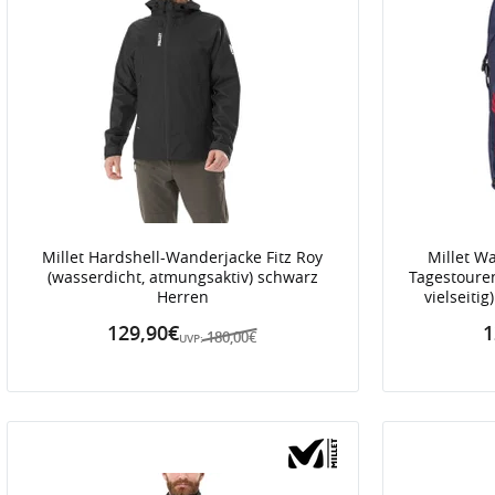
Millet Hardshell-Wanderjacke Fitz Roy
Millet W
(wasserdicht, atmungsaktiv) schwarz
Tagestoure
Herren
vielseitig
129,90€
1
180,00€
UVP: