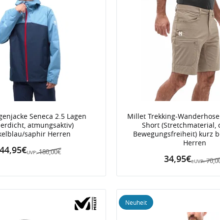
egenjacke Seneca 2.5 Lagen
Millet Trekking-Wanderhose
erdicht, atmungsaktiv)
Short (Stretchmaterial,
elblau/saphir Herren
Bewegungsfreiheit) kurz 
Herren
44,95€
180,00€
UVP:
34,95€
70,0
eUVP:
Neuheit