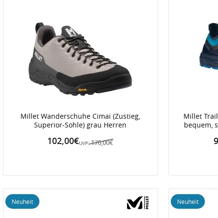
Millet Wanderschuhe Cimai (Zustieg,
Millet Trai
Superior-Sohle) grau Herren
bequem, s
102,00€
9
170,00€
UVP:
Neuheit
Neuheit