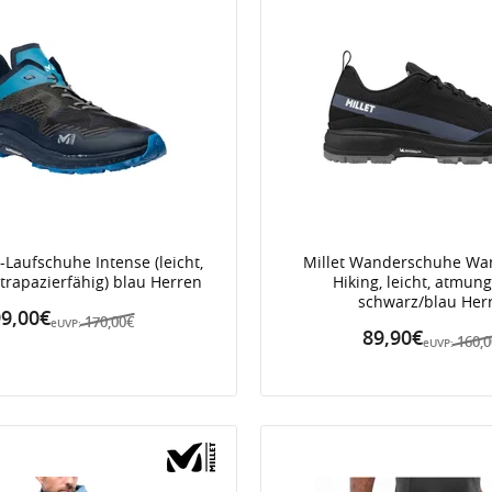
l-Laufschuhe Intense (leicht,
Millet Wanderschuhe Wan
trapazierfähig) blau Herren
Hiking, leicht, atmung
schwarz/blau Her
9,00€
170,00€
eUVP:
89,90€
160,
eUVP: