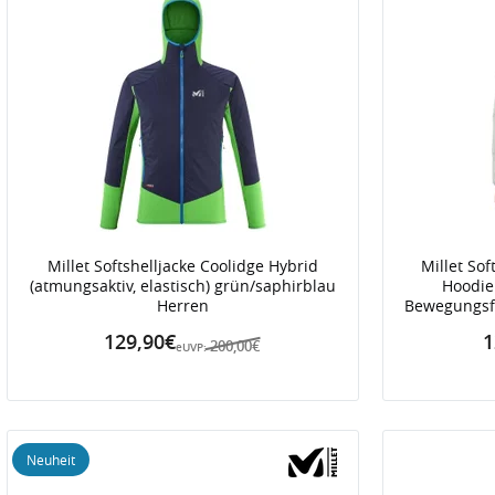
Millet Softshelljacke Coolidge Hybrid
Millet So
(atmungsaktiv, elastisch) grün/saphirblau
Hoodie
Herren
Bewegungsfr
129,90€
1
200,00€
eUVP:
Neuheit