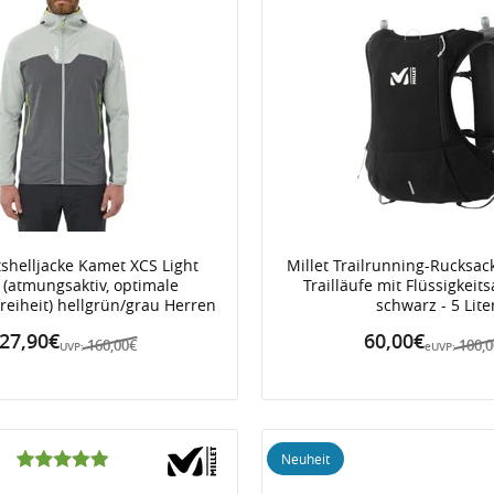
ftshelljacke Kamet XCS Light
Millet Trailrunning-Rucksack
 (atmungsaktiv, optimale
Trailläufe mit Flüssigkei
eiheit) hellgrün/grau Herren
schwarz - 5 Lite
27,90€
60,00€
160,00€
100,
UVP:
eUVP:
Neuheit