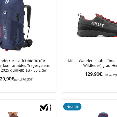
anderrucksack Ubic 30 (für
Millet Wanderschuhe Cimai 
n, komfortables Tragesystem,
Wildleder) grau He
) 2025 dunkelblau - 30 Liter
129,90€
190,
eUVP:
29,90€
180,00€
UVP:
Neuheit