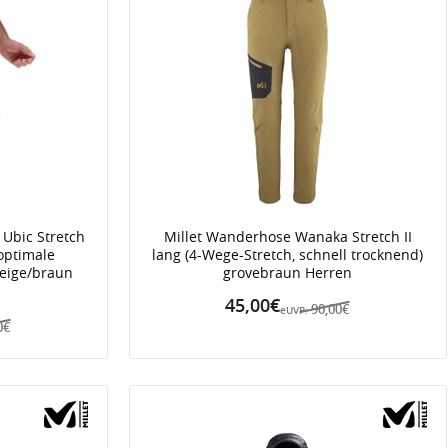
 Ubic Stretch
Millet Wanderhose Wanaka Stretch II
 optimale
lang (4-Wege-Stretch, schnell trocknend)
beige/braun
grovebraun Herren
45,00€
90,00€
eUVP:
0€