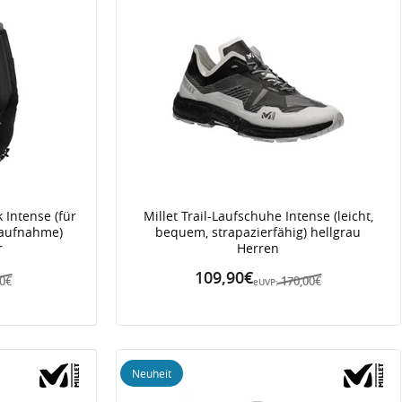
 Intense (für
Millet Trail-Laufschuhe Intense (leicht,
tsaufnahme)
bequem, strapazierfähig) hellgrau
r
Herren
109,90€
00€
170,00€
eUVP:
Neuheit