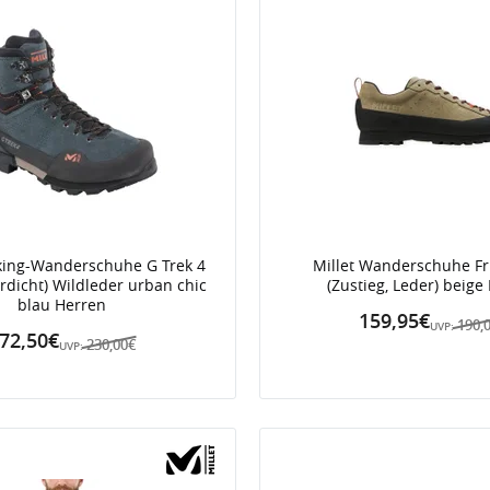
kking-Wanderschuhe G Trek 4
Millet Wanderschuhe Fr
rdicht) Wildleder urban chic
(Zustieg, Leder) beige
blau Herren
159,95€
190,
UVP:
72,50€
230,00€
UVP: