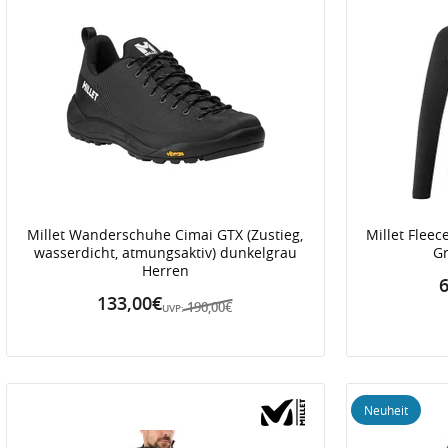
Millet Wanderschuhe Cimai GTX (Zustieg,
Millet Fleec
wasserdicht, atmungsaktiv) dunkelgrau
Gr
Herren
6
133,00€
190,00€
UVP:
Neuheit