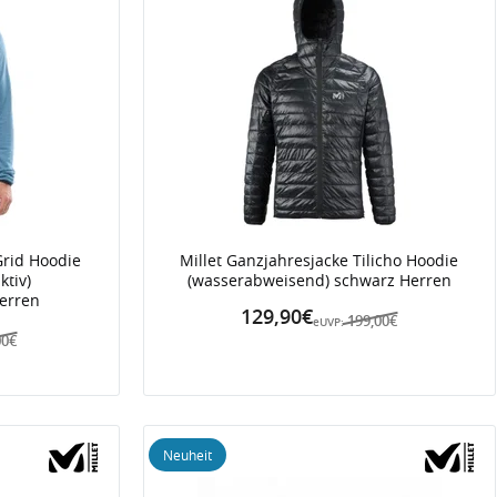
Grid Hoodie
Millet Ganzjahresjacke Tilicho Hoodie
ktiv)
(wasserabweisend) schwarz Herren
erren
129,90€
199,00€
eUVP:
00€
Neuheit