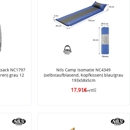
ksack NC1797
Nils Camp Isomatte NC4349
uren) grau 12
(selbstaufblasend, Kopfkissen) blau/grau
193x58x5cm
17,91€
19,90€