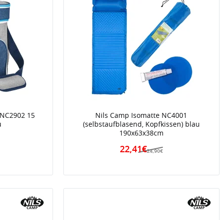
 NC2902 15
Nils Camp Isomatte NC4001
u
(selbstaufblasend, Kopfkissen) blau
190x63x38cm
22,41€
24,90€