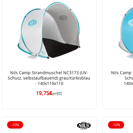
Nils Camp Strandmuschel NC3173 (UV-
Nils Camp
Schutz, selbstaufbauend) grau/türkisblau
Sch
- 140x110x110
140x
19,75€
21,95€
-10%
-10%
10% reduziert
10% reduz