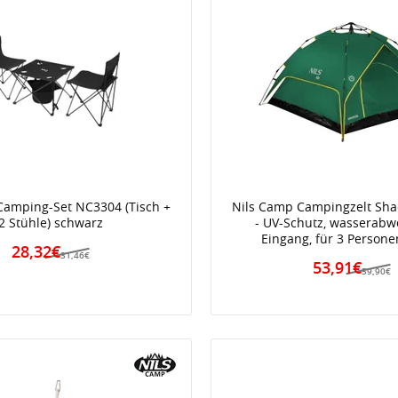
Camping-Set NC3304 (Tisch +
Nils Camp Campingzelt Sh
2 Stühle) schwarz
- UV-Schutz, wasserabw
Eingang, für 3 Persone
28,32€
31,46€
53,91€
59,90€
iert