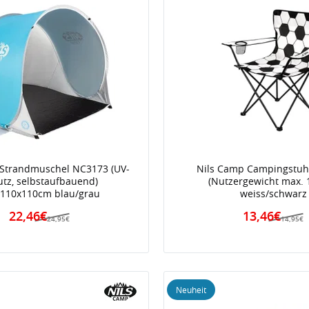
 Strandmuschel NC3173 (UV-
Nils Camp Campingstuh
utz, selbstaufbauend)
(Nutzergewicht max. 
110x110cm blau/grau
weiss/schwarz
22,46€
13,46€
24,95€
14,95€
Neuheit
iert