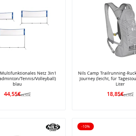
Multifunktionales Netz 3in1
Nils Camp Trailrunning-Ruc
adminton/Tennis/Volleyball)
Journey (leicht, für Tagesto
blau
Liter
44,55€
18,85€
49,50€
20,95€
-10%
iert
10% reduziert