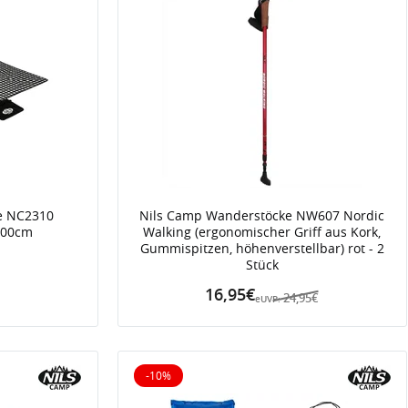
e NC2310
Nils Camp Wanderstöcke NW607 Nordic
200cm
Walking (ergonomischer Griff aus Kork,
Gummispitzen, höhenverstellbar) rot - 2
Stück
16,95€
24,95€
eUVP:
-10%
10% reduziert