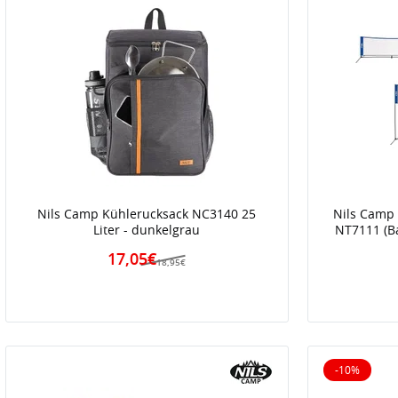
Nils Camp Kühlerucksack NC3140 25
Nils Camp 
Liter - dunkelgrau
NT7111 (B
17,05€
18,95€
-10%
10% reduz