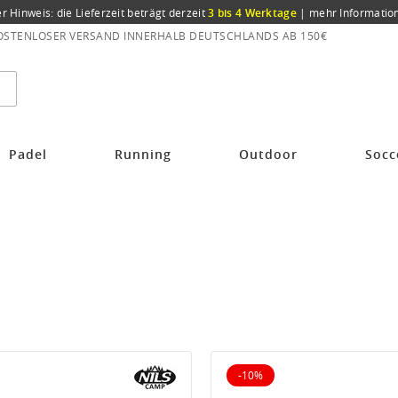
er Hinweis: die Lieferzeit beträgt derzeit
3 bis 4 Werktage
|
mehr Informatio
OSTENLOSER VERSAND INNERHALB DEUTSCHLANDS AB 150€
Padel
Running
Outdoor
Socc
-10%
iert
10% reduziert