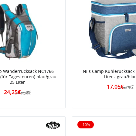
p Wanderrucksack NC1766
Nils Camp Kühlerucksack
(für Tagestouren) blau/grau
Liter - grau/bla
25 Liter
17,05€
18,95€
24,25€
26,95€
-10%
iert
10% reduziert