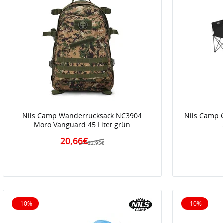
Nils Camp Wanderrucksack NC3904
Nils Camp 
Moro Vanguard 45 Liter grün
20,66€
22,95€
-10%
-10%
10% reduziert
10% reduz