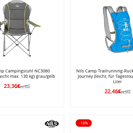
mp Campingstuhl NC3080
Nils Camp Trailrunning-Ruc
icht max. 130 kg) grau/gelb
Journey (leicht, für Tagesto
Liter
23,36€
25,95€
22,46€
24,95€
-10%
iert
10% reduziert