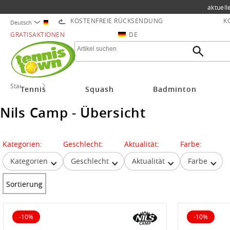
aktuell
KOSTENFREIE RÜCKSENDUNG
K
Deutsch
GRATISAKTIONEN
DE
Startseite
Nils Camp
Tennis
Squash
Badminton
Nils Camp - Übersicht
Kategorien:
Geschlecht:
Aktualität:
Farbe:
Kategorien
Geschlecht
Aktualität
Farbe
Sortierung
-10%
-10%
10% reduziert
10% reduz