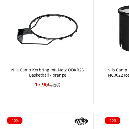
Nils Camp Korbring mit Netz ODKR2S
Nils Camp 
Basketball - orange
NC0022 Ic
17,96€
19,95€
-10%
-10%
10% reduziert
10% reduz