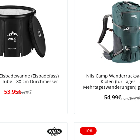
Eisbadewanne (Eisbadefass)
Nils Camp Wanderrucksa
e Tube - 80 cm Durchmesser
Kjolen (für Tages-
Mehrtageswanderungen) gr
53,95€
59,95€
54,99€
109,9
UVP:
-10%
iert
10% reduziert