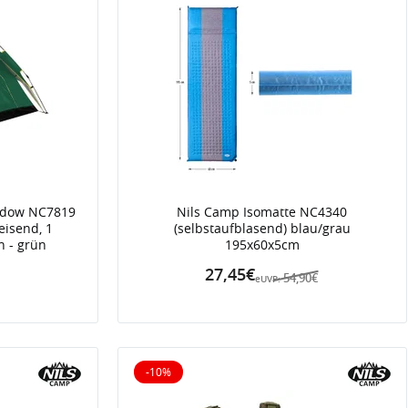
adow NC7819
Nils Camp Isomatte NC4340
eisend, 1
(selbstaufblasend) blau/grau
n - grün
195x60x5cm
27,45€
54,90€
eUVP:
-10%
10% reduziert