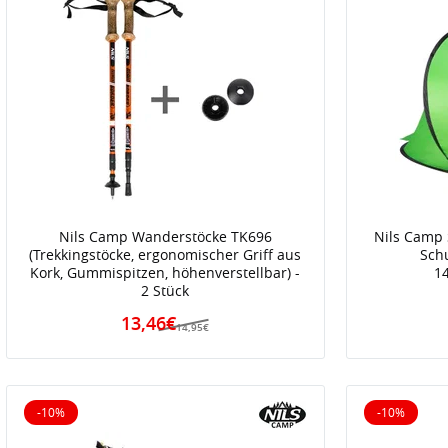
Nils Camp Wanderstöcke TK696
Nils Camp
(Trekkingstöcke, ergonomischer Griff aus
Sch
Kork, Gummispitzen, höhenverstellbar) -
1
2 Stück
13,46€
14,95€
-10%
-10%
10% reduziert
10% reduz