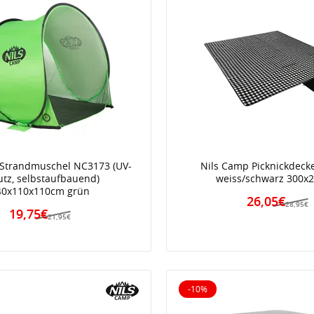
 Strandmuschel NC3173 (UV-
Nils Camp Picknickdeck
utz, selbstaufbauend)
weiss/schwarz 300x
40x110x110cm grün
26,05€
28,95€
19,75€
21,95€
-10%
iert
10% reduziert