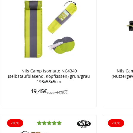
Nils Camp Isomatte NC4349
Nils Ca
(selbstaufblasend, Kopfkissen) grün/grau
(Nutzergew
193x58x5cm
19,45€
44,90€
eUVP:
-10%
-10%
10% reduziert
10% reduz