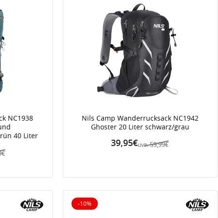
ck NC1938
Nils Camp Wanderrucksack NC1942
 und
Ghoster 20 Liter schwarz/grau
ün 40 Liter
39,95€
59,99€
UVP:
9€
-10%
10% reduziert