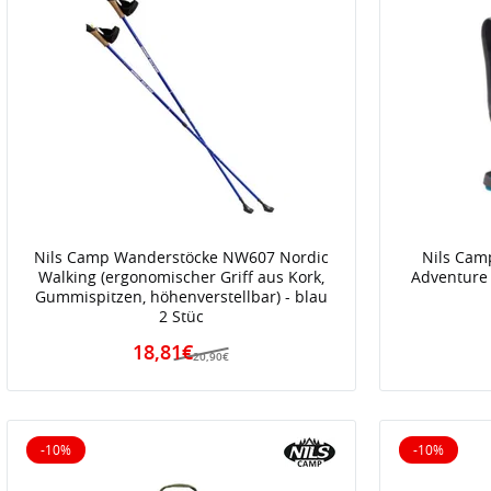
Nils Camp Wanderstöcke NW607 Nordic
Nils Cam
Walking (ergonomischer Griff aus Kork,
Adventure 
Gummispitzen, höhenverstellbar) - blau
2 Stüc
18,81€
20,90€
-10%
-10%
10% reduziert
10% reduz