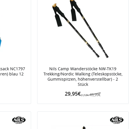
ksack NC1797
Nils Camp Wanderstöcke NW-TK19
uren) blau 12
Trekking/Nordic Walking (Teleskopstöcke,
Gummispitzen, höhenverstellbar) - 2
Stück
29,95€
49,99€
eUVP: