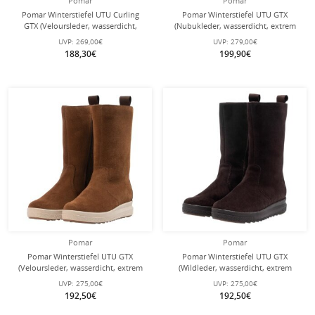
Pomar
Pomar
Pomar Winterstiefel UTU Curling
Pomar Winterstiefel UTU GTX
GTX (Veloursleder, wasserdicht,
(Nubukleder, wasserdicht, extrem
extrem warm, gefüttert) schwarz
warm, gefüttert) tan braun Damen
UVP:
269,00€
UVP:
279,00€
Damen
188,30€
199,90€
Pomar
Pomar
Pomar Winterstiefel UTU GTX
Pomar Winterstiefel UTU GTX
(Veloursleder, wasserdicht, extrem
(Wildleder, wasserdicht, extrem
warm, gefüttert) braun Damen
warm, gefüttert) dunkelbraun
UVP:
275,00€
UVP:
275,00€
Damen
192,50€
192,50€