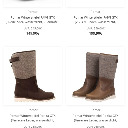
Pomar
Pomar
Pomar Winterstiefel PÄIVI GTX
Pomar Winterstiefel PÄIVI GTX
(Suedeleder, wasserdicht, , Lammfell
(VIVIANI-Leder, wasserdicht,
gefüttert) braun Damen
Lammfell gefüttert) schwarz/orange
UVP:
245,00€
UVP:
259,00€
Damen
149,90€
199,90€
Pomar
Pomar
Pomar Winterstiefel Pokka GTX
Pomar Winterstiefel Pokka GTX
(Terracare Leder, wasserdicht,
(Terracare Leder, wasserdicht,
extrem warm) dunkelbraun Damen
extrem warm) Oak braun Damen
UVP:
265,00€
UVP:
265,00€