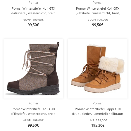
Pomar
Pomar
Pomar Winterstiefel Koli GTX
Pomar Winterstiefel Koli GTX
(Filzstiefel, wasserdicht, breit,
(Filzstiefel, wasserdicht, breit,
extrem warm) hellgrau Damen
extrem warm) rot Damen
eUVP:
199,00€
eUVP:
199,00€
99,50€
99,50€
Pomar
Pomar
Pomar Winterstiefel Koli GTX
Pomar Winterstiefel Lappi GTX
(Filzstiefel, wasserdicht, breit,
(Nubukleder, Lammfell) hellbraun
extrem warm) sandbraun Damen
Damen
eUVP:
199,00€
UVP:
279,00€
99,50€
195,30€