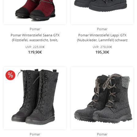
Pomar
Pomar
Pomar Winterstiefel Saana GTX
Pomar Winterstiefel Lappi GTX
(Filzstiefel, wasserdicht, breit,
(Nubukleder, Lammfell) schwarz
extrem warm) rot Damen
Damen
UVP:
225,00€
UVP:
279,00€
179,90€
195,30€
10% reduziert
Pomar
Pomar