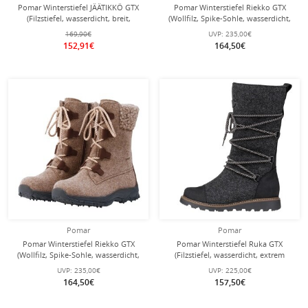
Pomar Winterstiefel JÄÄTIKKÖ GTX
Pomar Winterstiefel Riekko GTX
(Filzstiefel, wasserdicht, breit,
(Wollfilz, Spike-Sohle, wasserdicht,
extrem warm) granitgrau Damen
extrem warm) grau Damen
169,90€
UVP:
235,00€
152,91€
164,50€
Pomar
Pomar
Pomar Winterstiefel Riekko GTX
Pomar Winterstiefel Ruka GTX
(Wollfilz, Spike-Sohle, wasserdicht,
(Filzstiefel, wasserdicht, extrem
extrem warm) sandbraun Damen
warm) grau Damen
UVP:
235,00€
UVP:
225,00€
164,50€
157,50€