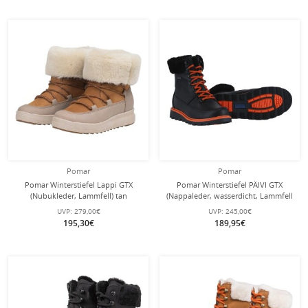
Pomar
Pomar
Pomar Winterstiefel Lappi GTX
Pomar Winterstiefel PÄIVI GTX
(Nubukleder, Lammfell) tan
(Nappaleder, wasserdicht, Lammfell
braun/beige Damen
gefüttert) schwarz/orange Damen
UVP:
279,00€
UVP:
245,00€
195,30€
189,95€