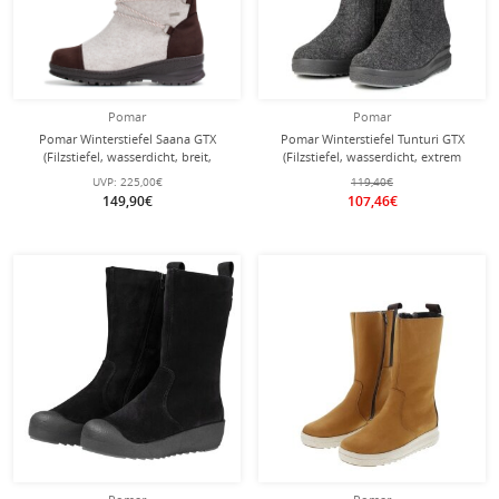
Pomar
Pomar
Pomar Winterstiefel Saana GTX
Pomar Winterstiefel Tunturi GTX
(Filzstiefel, wasserdicht, breit,
(Filzstiefel, wasserdicht, extrem
extrem warm) hellgrau Damen
warm) granitgrau Damen
UVP:
225,00€
119,40€
149,90€
107,46€