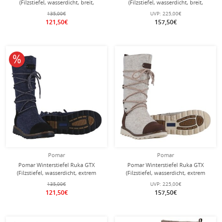
(Filzstiefel, wasserdicht, breit,
(Filzstiefel, wasserdicht, breit,
extrem warm) hellgrau Damen
extrem warm) sandbraun Damen
135,00€
UVP:
225,00€
121,50€
157,50€
10% reduziert
Pomar
Pomar
Pomar Winterstiefel Ruka GTX
Pomar Winterstiefel Ruka GTX
(Filzstiefel, wasserdicht, extrem
(Filzstiefel, wasserdicht, extrem
warm) dunkelblau Damen
warm) hellgrau Damen
135,00€
UVP:
225,00€
121,50€
157,50€