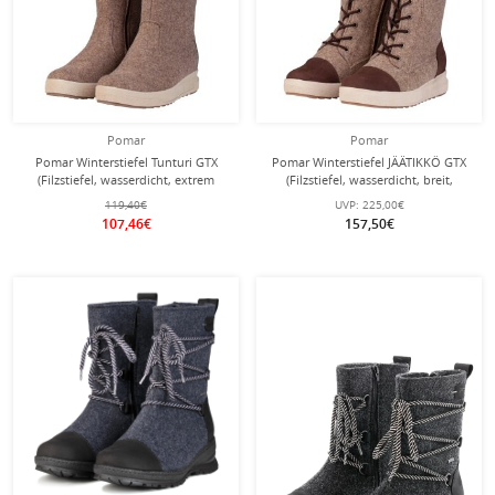
Pomar
Pomar
Pomar Winterstiefel Tunturi GTX
Pomar Winterstiefel JÄÄTIKKÖ GTX
(Filzstiefel, wasserdicht, extrem
(Filzstiefel, wasserdicht, breit,
warm) sandbraun Damen
extrem warm) sandbraun Damen
119,40€
UVP:
225,00€
107,46€
157,50€