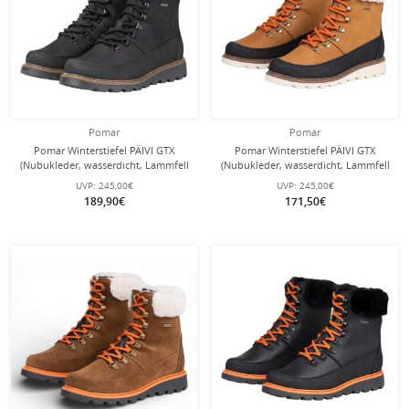
Pomar
Pomar
Pomar Winterstiefel PÄIVI GTX
Pomar Winterstiefel PÄIVI GTX
(Nubukleder, wasserdicht, Lammfell
(Nubukleder, wasserdicht, Lammfell
gefüttert) schwarz Damen
gefüttert) tan braun Damen
UVP:
245,00€
UVP:
245,00€
189,90€
171,50€