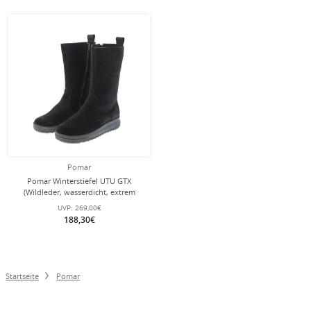
Pomar
Pomar Winterstiefel UTU GTX
(Wildleder, wasserdicht, extrem
warm, gefüttert) schwarz Damen
UVP:
269,00€
188,30€
Startseite
Pomar