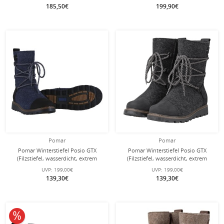
185,50€
199,90€
Pomar
Pomar
Pomar Winterstiefel Posio GTX
Pomar Winterstiefel Posio GTX
(Filzstiefel, wasserdicht, extrem
(Filzstiefel, wasserdicht, extrem
warm) dunkelblau Damen
warm) granitgrau Damen
UVP:
199,00€
UVP:
199,00€
139,30€
139,30€
10% reduziert