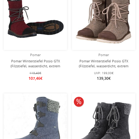
Pomar
Pomar
Pomar Winterstiefel Posio GTX
Pomar Winterstiefel Posio GTX
(Filzstiefel, wasserdicht, extrem
(Filzstiefel, wasserdicht, extrem
warm) rot Damen
warm) sandbraun Damen
119,40€
UVP:
199,00€
107,46€
139,30€
10% reduziert