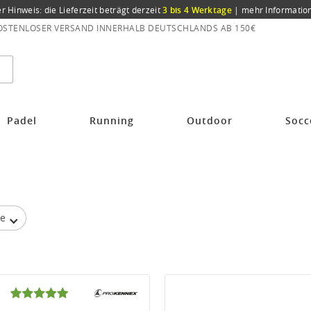
er Hinweis: die Lieferzeit beträgt derzeit
3 bis 4 Werktage
|
mehr Informatio
OSTENLOSER VERSAND INNERHALB DEUTSCHLANDS AB 150€
Padel
Running
Outdoor
Socc
be