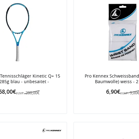
Tennisschläger Kinetic Q+ 15
Pro Kennex Schweissband
285g blau - unbesaitet -
Baumwolle) weiss - 2
68,00€
6,90€
280,00€
9,00
eUVP:
eUVP: