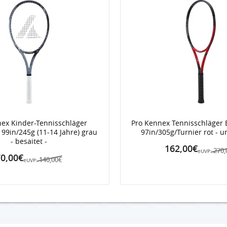
ex Kinder-Tennisschläger
Pro Kennex Tennisschläger 
 99in/245g (11-14 Jahre) grau
97in/305g/Turnier rot - u
- besaitet -
162,00€
270,
eUVP:
0,00€
140,00€
eUVP: