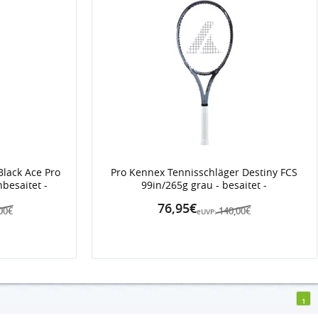
Black Ace Pro
Pro Kennex Tennisschläger Destiny FCS
nbesaitet -
99in/265g grau - besaitet -
76,95€
00€
140,00€
eUVP:
1