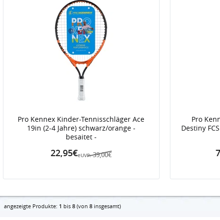
Pro Kennex Kinder-Tennisschläger Ace
Pro Kenn
19in (2-4 Jahre) schwarz/orange -
Destiny FCS
besaitet -
22,95€
7
39,00€
eUVP:
angezeigte Produkte:
1
bis
8
(von
8
insgesamt)