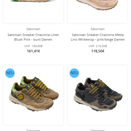
Satorisan
Satorisan
Satorisan Sneaker Chacrona Linen
Satorisan Sneaker Chacrona Metta
Blush Pink - bunt Damen
Lino Whitewisp - pink/beige Damen
UVP:
189,90€
UVP:
210,00€
161,41€
178,50€
NEU
NEU
Satorisan
Satorisan