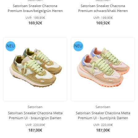
Satorisan Sneaker Chacrona
Satorisan Sneaker Chacrona
Premium braun/beige/grün Herren
Premium schwarz/khaki Herren
UVP:
199,90€
UVP:
199,90€
169,92€
169,92€
NEU
NEU
Satorisan
Satorisan
Satorisan Sneaker Chacrona Metta
Satorisan Sneaker Chacrona Metta
Premium Ul - braun/grün Damen
Premium Ul - bunt/pink Damen
UVP:
220,00€
UVP:
220,00€
187,00€
187,00€