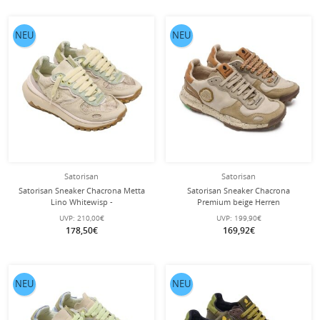
NEU
NEU
Satorisan
Satorisan
Satorisan Sneaker Chacrona Metta
Satorisan Sneaker Chacrona
Lino Whitewisp -
Premium beige Herren
beige/grün/hellbraun Damen
UVP:
210,00€
UVP:
199,90€
178,50€
169,92€
NEU
NEU