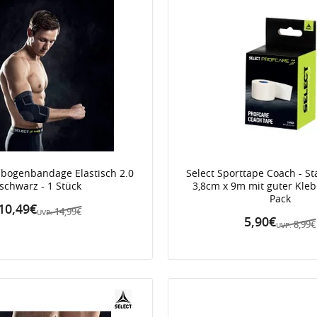
enbogenbandage Elastisch 2.0
Select Sporttape Coach - S
schwarz - 1 Stück
3,8cm x 9m mit guter Klebe
Pack
10,49€
14,99€
UVP:
5,90€
8,99€
UVP: