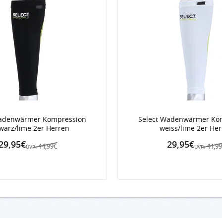
Wadenwärmer Kompression
Select Wadenwärmer Ko
warz/lime 2er Herren
weiss/lime 2er He
29,95€
29,95€
44,99€
44,9
UVP:
UVP: