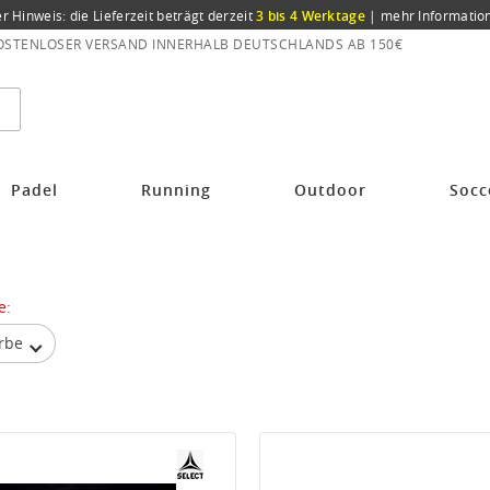
er Hinweis: die Lieferzeit beträgt derzeit
3 bis 4 Werktage
|
mehr Informatio
OSTENLOSER VERSAND INNERHALB DEUTSCHLANDS AB 150€
Padel
Running
Outdoor
Socc
e:
rbe