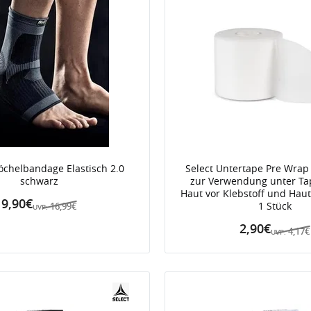
öchelbandage Elastisch 2.0
Select Untertape Pre Wrap 
schwarz
zur Verwendung unter Tap
Haut vor Klebstoff und Hauti
9,90€
1 Stück
16,99€
UVP:
2,90€
4,17€
UVP: