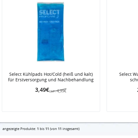
Select Kühlpads Hot/Cold (heiß und kalt)
Select 
für Erstversorgung und Nachbehandlung
sch
3,49€
4,99€
UVP:
angezeigte Produkte:
1
bis
11
(von
11
insgesamt)