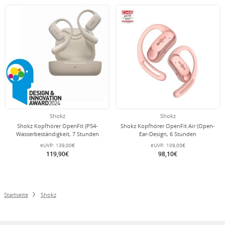
Shokz
Shokz
Shokz Kopfhörer OpenFit (P54-
Shokz Kopfhörer OpenFit Air (Open-
Wasserbeständigkeit, 7 Stunden
Ear-Design, 6 Stunden
Wiedergabezeit) beige
Wiedergabezeit) rosa
eUVP:
139,00€
eUVP:
109,00€
119,90€
98,10€
Startseite
Shokz