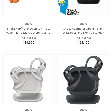
Shokz
Shokz
Shokz Kopfhörer OpenRun Pro 2
Shokz Kopfhörer OpenFit (P54-
(Open-Ear-Design, sicherer Sitz, 12
Wasserbeständigkeit, 7 Stunden
Stunden Wiedergabezeit) orange
Wiedergabezeit) schwarz
UVP:
199,99€
UVP:
139,00€
189,99€
125,10€
Shokz
Shokz