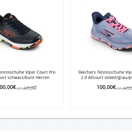
ennisschuhe Viper Court Pro
Skechers Tennisschuhe Vip
court schwarz/bunt Herren
2.0 Allcourt violett/grau
00,00€
100,00€
125,00€
125,
UVP:
UVP: