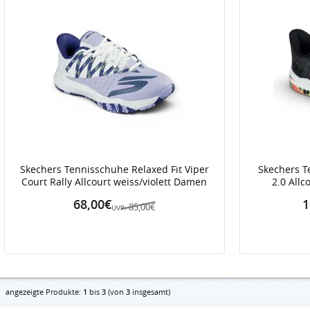
Skechers Tennisschuhe Relaxed Fit Viper
Skechers T
Court Rally Allcourt weiss/violett Damen
2.0 All
68,00€
1
85,00€
UVP:
angezeigte Produkte:
1
bis
3
(von
3
insgesamt)