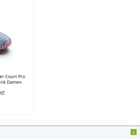
er Court Pro
/pink Damen
00€
1