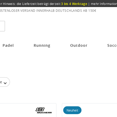
er Hinweis: die Lieferzeit beträgt derzeit
3 bis 4 Werktage
|
mehr Informatio
OSTENLOSER VERSAND INNERHALB DEUTSCHLANDS AB 150€
Padel
Running
Outdoor
Socc
be
Neuheit