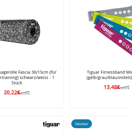
agerolle Fascia 30/15cm (für
Tiguar Fitnessband Mi
training) schwarz/weiss - 1
(gelb/grau/blau/violett)
Stück
13,48€
14,97€
20,22€
22,47€
Neuheit
iert