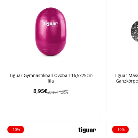
Tiguar Gymnastikball Ovoball 16,5x25cm
Tiguar Mass
lila
Ganzkörper
8,95€
11,99€
eUVP:
-10%
-10%
10% reduziert
10% reduz