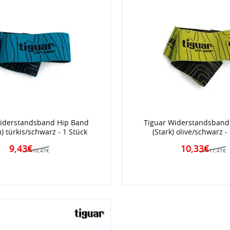
Widerstandsband Hip Band
Tiguar Widerstandsband
 türkis/schwarz - 1 Stück
(Stark) olive/schwarz -
9,43€
10,33€
10,47€
11,47€
iert