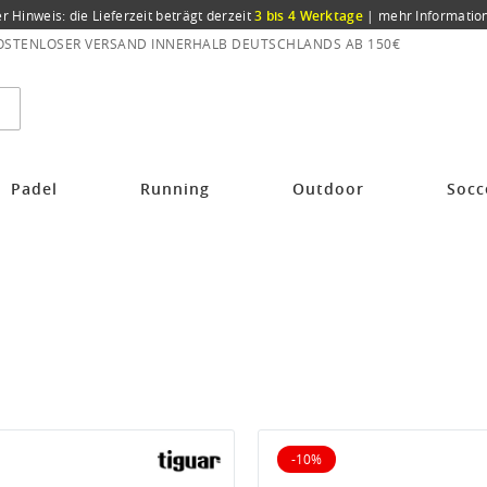
er Hinweis: die Lieferzeit beträgt derzeit
3 bis 4 Werktage
|
mehr Informatio
OSTENLOSER VERSAND INNERHALB DEUTSCHLANDS AB 150€
Padel
Running
Outdoor
Socc
-10%
iert
10% reduziert