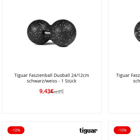
Tiguar Faszienball Duoball 24/12cm
Tiguar Fas
schwarz/weiss - 1 Stück
sch
9,43€
10,47€
-10%
-10%
10% reduziert
10% reduz