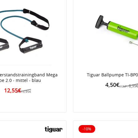
derstandstrainingband Mega
Tiguar Ballpumpe TI-BP
e 2.0 - mittel - blau
4,50€
8,99
eUVP:
12,55€
13,95€
-10%
iert
10% reduziert