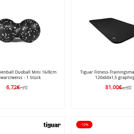
zienball Duoball Mini 16/8cm
Tiguar Fitness-Trainingsm
warz/weiss - 1 Stück
120x60x1,5 graphit
6,72€
81,00€
7,47€
90,00€
-10%
iert
10% reduziert