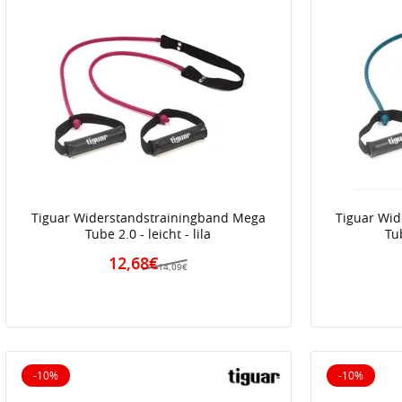
Tiguar Widerstandstrainingband Mega
Tiguar Wi
Tube 2.0 - leicht - lila
Tub
12,68€
14,09€
-10%
-10%
10% reduziert
10% reduz