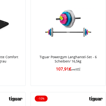
atte Comfort
Tiguar Powergym Langhantel-Set - 6
grau
Scheiben/ 16,5kg
107,91€
119,90€
-10%
10% reduziert