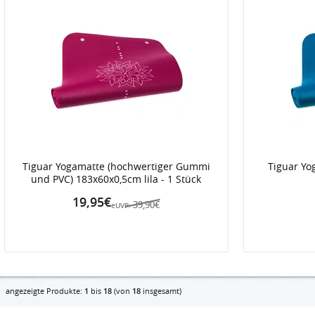
Tiguar Yogamatte (hochwertiger Gummi
Tiguar Yo
und PVC) 183x60x0,5cm lila - 1 Stück
19,95€
39,90€
eUVP:
angezeigte Produkte:
1
bis
18
(von
18
insgesamt)