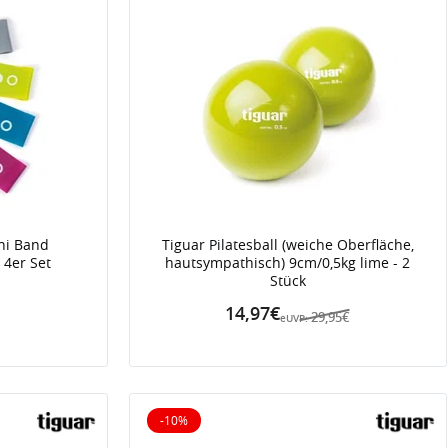
ni Band
Tiguar Pilatesball (weiche Oberfläche,
 4er Set
hautsympathisch) 9cm/0,5kg lime - 2
Stück
14,97€
29,95€
eUVP:
-10%
10% reduziert