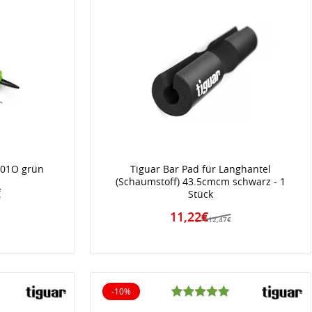
001O grün
Tiguar Bar Pad für Langhantel
(Schaumstoff) 43.5cmcm schwarz - 1
Stück
€
11,22€
12,47€
-10%
10% reduziert