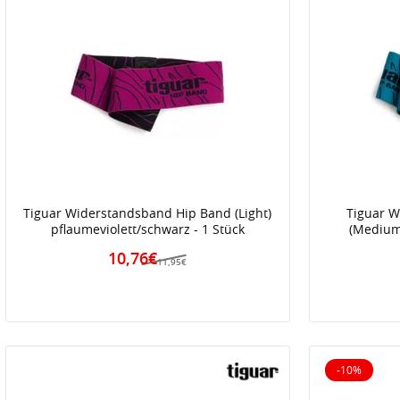
Tiguar Widerstandsband Hip Band (Light)
Tiguar 
pflaumeviolett/schwarz - 1 Stück
(Medium)
10,76€
11,95€
-10%
10% reduz