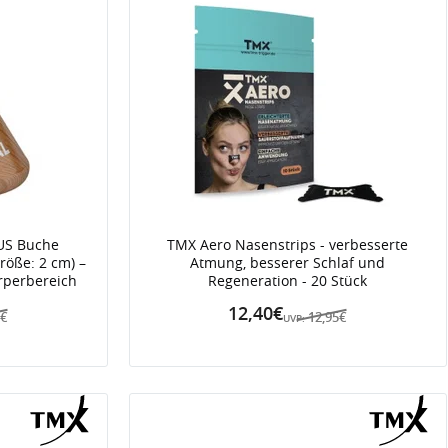
LUS Buche
TMX Aero Nasenstrips - verbesserte
röße: 2 cm) –
Atmung, besserer Schlaf und
rperbereich
Regeneration - 20 Stück
12,40€
5€
12,95€
UVP: