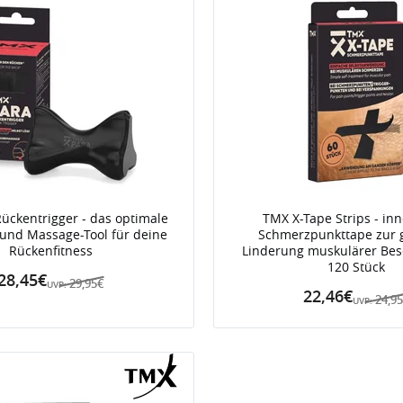
ückentrigger - das optimale
TMX X-Tape Strips - inn
 und Massage-Tool für deine
Schmerzpunkttape zur g
Rückenfitness
Linderung muskulärer Be
120 Stück
28,45€
29,95€
UVP:
22,46€
24,9
UVP: