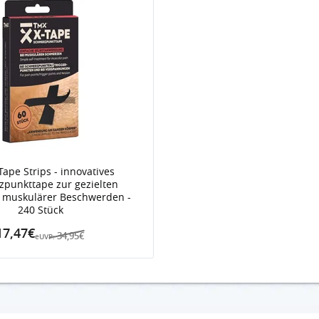
ape Strips - innovatives
punkttape zur gezielten
 muskulärer Beschwerden -
240 Stück
17,47€
34,95€
eUVP: