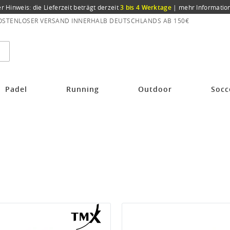
er Hinweis: die Lieferzeit beträgt derzeit
3 bis 4 Werktage
|
mehr Informatio
OSTENLOSER VERSAND INNERHALB DEUTSCHLANDS AB 150€
Padel
Running
Outdoor
Socc