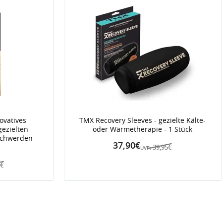
ovatives
TMX Recovery Sleeves - gezielte Kälte-
ezielten
oder Wärmetherapie - 1 Stück
schwerden -
37,90€
39,95€
UVP:
5€