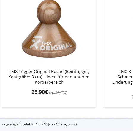
TMX Trigger Original Buche (Beintrigger,
TMX X-T
Kopfgröße: 3 cm) – ideal für den unteren
Schmerz
Körperbereich
Linderung
26,90€
29,95€
UVP:
angezeigte Produkte:
1
bis
10
(von
10
insgesamt)