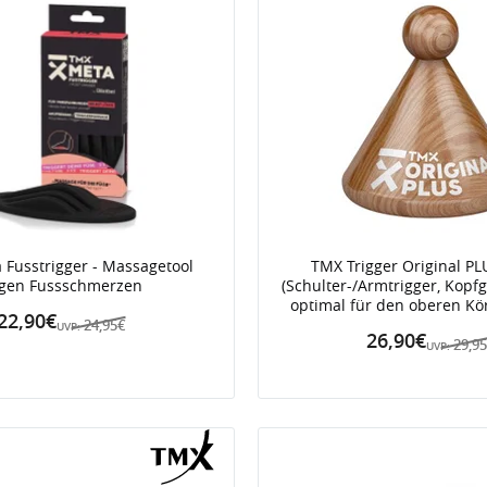
Fusstrigger - Massagetool
TMX Trigger Original P
gen Fussschmerzen
(Schulter-/Armtrigger, Kopfg
optimal für den oberen Kö
22,90€
24,95€
UVP:
26,90€
29,9
UVP: