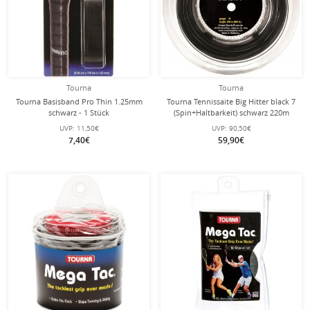
Tourna
Tourna
Tourna Basisband Pro Thin 1.25mm
Tourna Tennissaite Big Hitter black 7
schwarz - 1 Stück
(Spin+Haltbarkeit) schwarz 220m
Rolle
UVP:
11,50€
UVP:
90,50€
7,40€
59,90€