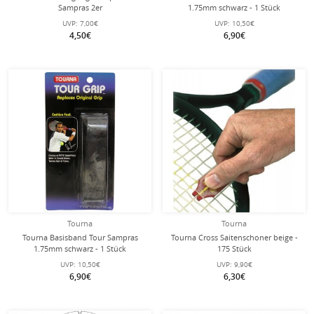
Sampras 2er
1.75mm schwarz - 1 Stück
UVP:
7,00€
UVP:
10,50€
4,50€
6,90€
Tourna
Tourna
Tourna Basisband Tour Sampras
Tourna Cross Saitenschoner beige -
1.75mm schwarz - 1 Stück
175 Stück
UVP:
10,50€
UVP:
9,90€
6,90€
6,30€