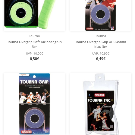
Tourna
Tourna
Tourna Overgrip Soft Tac neongrün
Tourna Overgrip Grip XL 0.45mm
3er
blau 3er
UVP:
10,00€
UVP:
10,90€
6,50€
6,49€