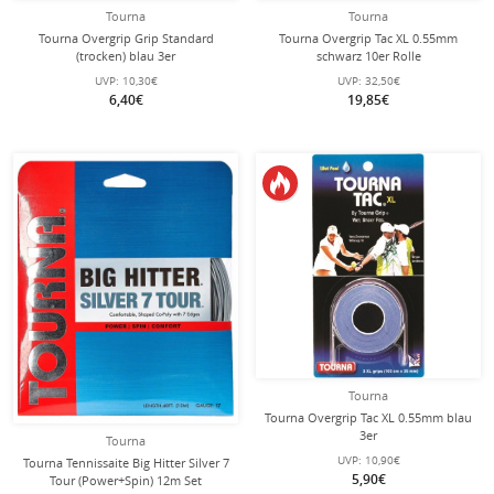
Tourna
Tourna
Tourna Overgrip Grip Standard
Tourna Overgrip Tac XL 0.55mm
(trocken) blau 3er
schwarz 10er Rolle
UVP:
10,30€
UVP:
32,50€
6,40€
19,85€
Tourna
Tourna Overgrip Tac XL 0.55mm blau
3er
Tourna
UVP:
10,90€
Tourna Tennissaite Big Hitter Silver 7
5,90€
Tour (Power+Spin) 12m Set