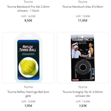
Tourna
Tourna
Tourna Basisband Pro Gel 2.0mm
Tourna Handtuch blau 81x30cm
schwarz - 1 Stück
UVP:
14,00€
UVP:
15,90€
8,50€
11,95€
Tourna
Tourna
Tourna Reflex-Trainings-Ball 6cm
Tourna Overgrip Tac XL 0.55mm
gelb
schwarz 3er
UVP:
10,90€
UVP:
10,90€
7,95€
7,63€