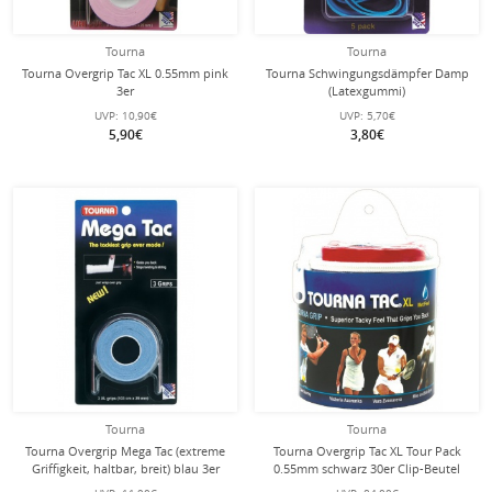
Tourna
Tourna
Tourna Overgrip Tac XL 0.55mm pink
Tourna Schwingungsdämpfer Damp
3er
(Latexgummi)
UVP:
10,90€
UVP:
5,70€
5,90€
3,80€
Tourna
Tourna
Tourna Overgrip Mega Tac (extreme
Tourna Overgrip Tac XL Tour Pack
Griffigkeit, haltbar, breit) blau 3er
0.55mm schwarz 30er Clip-Beutel