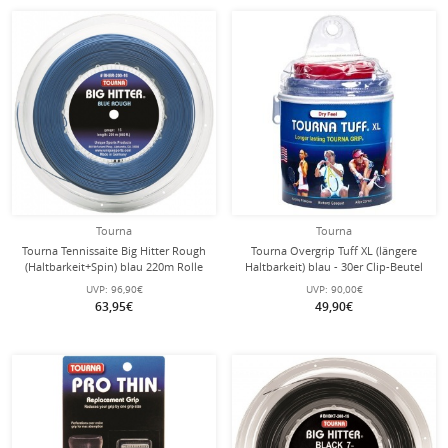
Tourna
Tourna
Tourna Tennissaite Big Hitter Rough
Tourna Overgrip Tuff XL (längere
(Haltbarkeit+Spin) blau 220m Rolle
Haltbarkeit) blau - 30er Clip-Beutel
UVP:
96,90€
UVP:
90,00€
63,95€
49,90€