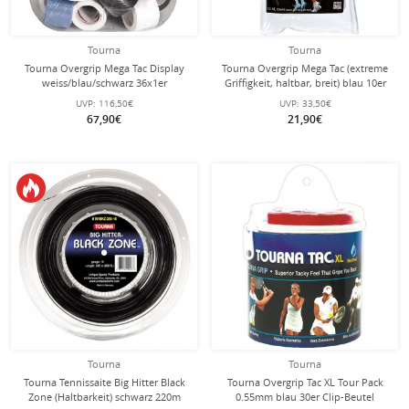
Tourna
Tourna
Tourna Overgrip Mega Tac Display
Tourna Overgrip Mega Tac (extreme
weiss/blau/schwarz 36x1er
Griffigkeit, haltbar, breit) blau 10er
UVP:
116,50€
UVP:
33,50€
67,90€
21,90€
Tourna
Tourna
Tourna Tennissaite Big Hitter Black
Tourna Overgrip Tac XL Tour Pack
Zone (Haltbarkeit) schwarz 220m
0.55mm blau 30er Clip-Beutel