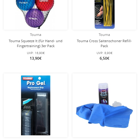
Tourna
Tourna
Tourna Squeeze It (für Hand- und
Tourna Cross Saitenschoner Refill-
Fingertraining) 3er Pack
Pack
UVP:
16,90€
UVP:
8,90€
13,90€
6,50€