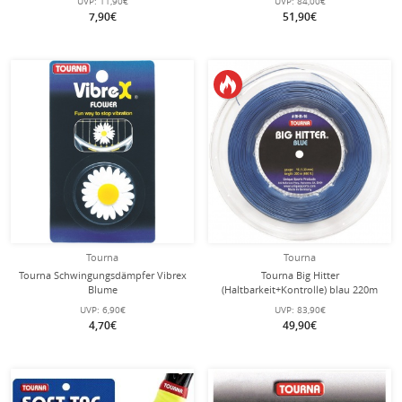
UVP:
11,90€
UVP:
84,00€
7,90€
51,90€
Tourna
Tourna
Tourna Schwingungsdämpfer Vibrex
Tourna Big Hitter
Blume
(Haltbarkeit+Kontrolle) blau 220m
Rolle
UVP:
6,90€
UVP:
83,90€
4,70€
49,90€