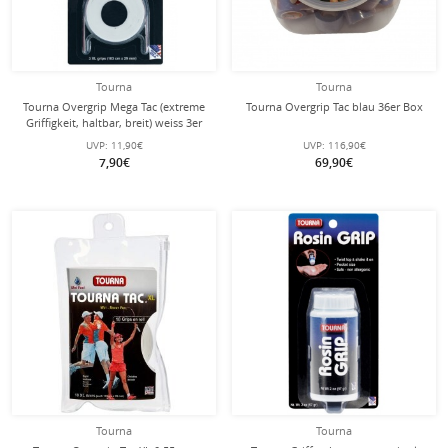
Tourna
Tourna
Tourna Overgrip Mega Tac (extreme
Tourna Overgrip Tac blau 36er Box
Griffigkeit, haltbar, breit) weiss 3er
UVP:
11,90€
UVP:
116,90€
7,90€
69,90€
Tourna
Tourna