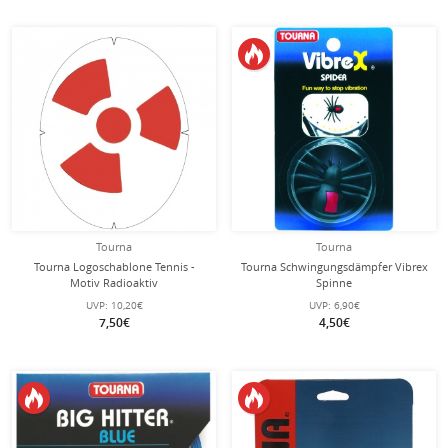
Tourna
Tourna
Tourna Logoschablone Tennis -
Tourna Schwingungsdämpfer Vibrex
Motiv Radioaktiv
Spinne
UVP:
10,20€
UVP:
6,90€
7,50€
4,50€