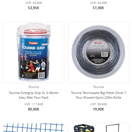
Rolle
UVP:
83,90€
UVP:
84,00€
53,95€
51,90€
Tourna
Tourna
Tourna Overgrip Grip XL 0.45mm
Tourna Tennissaite Big Hitter Silver 7
blau 50er Tour Pack
Tour (Power+Spin) 220m Rolle
UVP:
117,90€
UVP:
89,90€
80,90€
79,90€