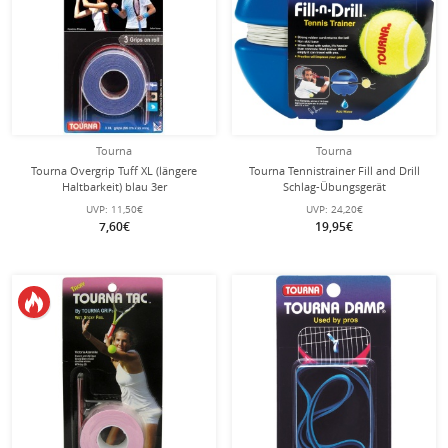
Tourna
Tourna
Tourna Overgrip Tuff XL (längere
Tourna Tennistrainer Fill and Drill
Haltbarkeit) blau 3er
Schlag-Übungsgerät
UVP:
11,50€
UVP:
24,20€
7,60€
19,95€