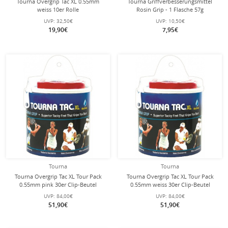
Tourna Overgrip Tac XL 0.55mm
Tourna Griffverbesserungsmittel
weiss 10er Rolle
Rosin Grip - 1 Flasche 57g
UVP:
32,50€
UVP:
10,50€
19,90€
7,95€
Tourna
Tourna
Tourna Overgrip Tac XL Tour Pack
Tourna Overgrip Tac XL Tour Pack
0.55mm pink 30er Clip-Beutel
0.55mm weiss 30er Clip-Beutel
UVP:
84,00€
UVP:
84,00€
51,90€
51,90€