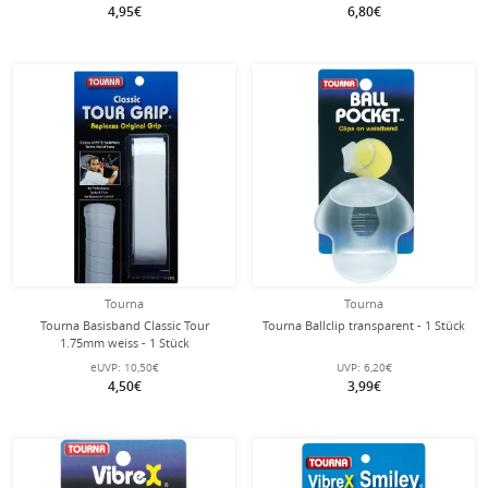
4,95€
6,80€
Tourna
Tourna
Tourna Basisband Classic Tour
Tourna Ballclip transparent - 1 Stück
1.75mm weiss - 1 Stück
eUVP:
10,50€
UVP:
6,20€
4,50€
3,99€