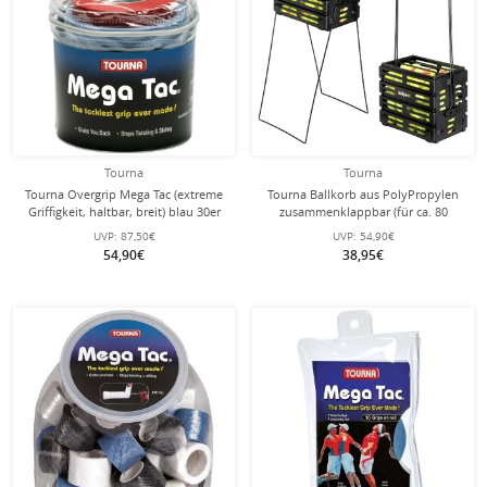
Tourna
Tourna
Tourna Overgrip Mega Tac (extreme
Tourna Ballkorb aus PolyPropylen
Griffigkeit, haltbar, breit) blau 30er
zusammenklappbar (für ca. 80
Clip-Beutel
Tennisbälle)
UVP:
87,50€
UVP:
54,90€
54,90€
38,95€