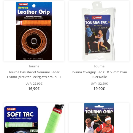
Tourna
Tourna
Tourna Basisband Genuine Leder
Tourna Overgrip Tac XL 0.55mm blau
1.5mm (direkter Feel/glatt) braun - 1
10er Rolle
Stück
UVP:
25,90€
UVP:
32,50€
16,90€
19,90€