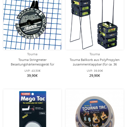
Tourna
Tourna
Tourna Stringmeter
Tourna Ballkorb aus PolyPropylen
Besaitungshärtemessgerät für
zusammenklappbar (für ca. 36
Tennissaiten - 1 Stück
Tennisbälle)
UVP:
43,50€
UVP:
39,90€
39,90€
29,90€