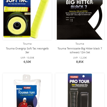
Tourna
Tourna
Tourna Overgrip Soft Tac neongelb
Tourna Tennissaite Big Hitter black 7
3er
schwarz 12m Set
UVP:
10,00€
UVP:
12,20€
6,50€
8,85€