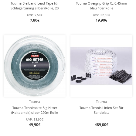
Tourna Bleiband Lead Tape für
Tourna Overgrip Grip XL 0.45mm
Schlägertuning silber (Rolle, 20
blau 10er Rolle
Gramm)
UVP:
9,50€
UVP:
32,50€
7,80€
19,90€
Tourna
Tourna
Tourna Tennissaite Big Hitter
Tourna Tennis Linien Set für
(Haltbarkeit) silber 220m Rolle
Sandplatz
UVP:
83,90€
49,90€
489,00€