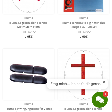
Tourna
Tourna
Tourna Logoschablone Tennis -
Tourna Tennissaite Big Hitter blue
Motiv Stern Stern
Rough blau 12m Set
UVP:
10,20€
UVP:
14,50€
7,95€
7,90€
Tourna
Tourna
Tourna Schwingungsdämpfer Vibrex
Tourna Logoschablone Tennis -