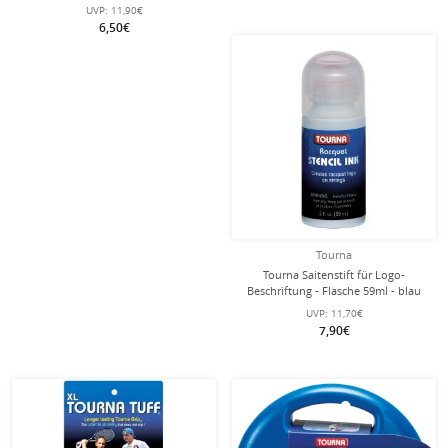
UVP:
11,90€
6,50€
Tourna
Tourna Saitenstift für Logo-
Beschriftung - Flasche 59ml - blau
UVP:
11,70€
7,90€