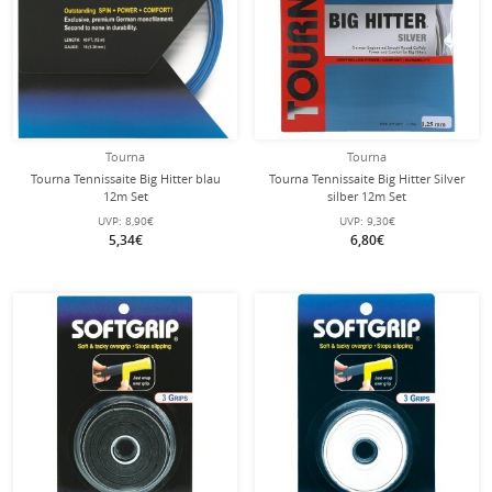
Tourna
Tourna
Tourna Tennissaite Big Hitter blau
Tourna Tennissaite Big Hitter Silver
12m Set
silber 12m Set
UVP:
8,90€
UVP:
9,30€
5,34€
6,80€