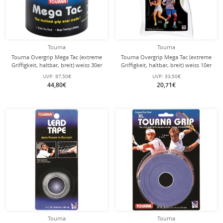
Tourna
Tourna
Tourna Overgrip Mega Tac (extreme
Tourna Overgrip Mega Tac (extreme
Griffigkeit, haltbar, breit) weiss 30er
Griffigkeit, haltbar, breit) weiss 10er
Clip-Beutel
Rolle
UVP:
87,50€
UVP:
33,50€
44,80€
20,71€
Tourna
Tourna