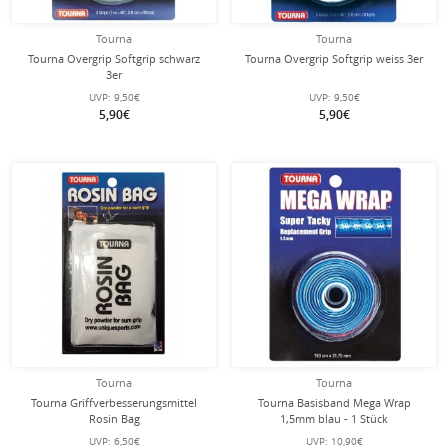
Tourna
Tourna
Tourna Overgrip Softgrip schwarz
Tourna Overgrip Softgrip weiss 3er
3er
UVP:
9,50€
UVP:
9,50€
5,90€
5,90€
Tourna
Tourna
Tourna Griffverbesserungsmittel
Tourna Basisband Mega Wrap
Rosin Bag
1,5mm blau - 1 Stück
UVP:
6,50€
UVP:
10,90€