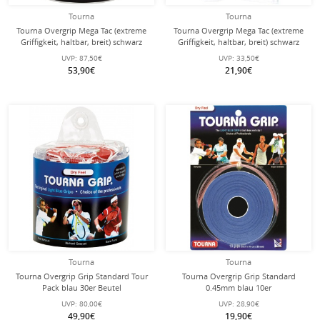
Tourna
Tourna
Tourna Overgrip Mega Tac (extreme
Tourna Overgrip Mega Tac (extreme
Griffigkeit, haltbar, breit) schwarz
Griffigkeit, haltbar, breit) schwarz
30er Clip-Beutel
10er
UVP:
87,50€
UVP:
33,50€
53,90€
21,90€
Tourna
Tourna
Tourna Overgrip Grip Standard Tour
Tourna Overgrip Grip Standard
Pack blau 30er Beutel
0.45mm blau 10er
UVP:
80,00€
UVP:
28,90€
49,90€
19,90€