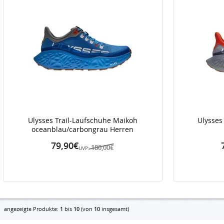
Ulysses Trail-Laufschuhe Maikoh
Ulysses
oceanblau/carbongrau Herren
79,90€
180,00€
UVP:
angezeigte Produkte:
1
bis
10
(von
10
insgesamt)