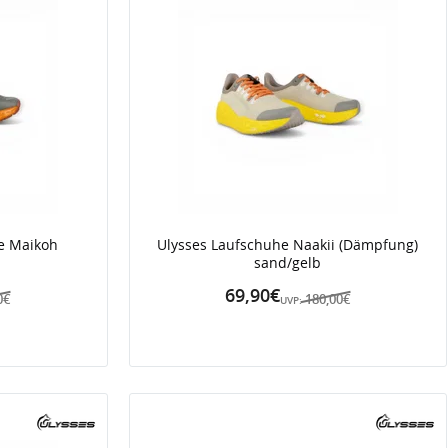
he Maikoh
Ulysses Laufschuhe Naakii (Dämpfung)
sand/gelb
69,90€
0€
180,00€
UVP: