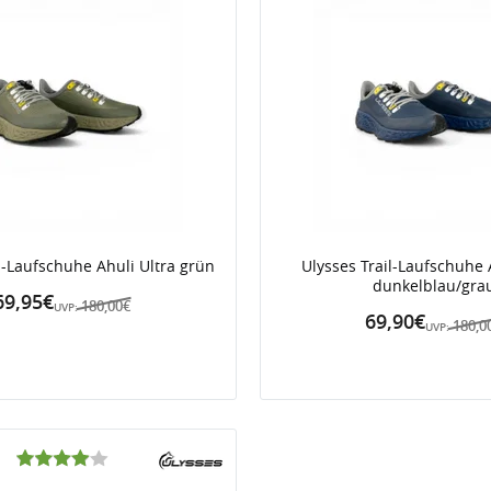
l-Laufschuhe Ahuli Ultra grün
Ulysses Trail-Laufschuhe 
dunkelblau/gra
69,95€
180,00€
UVP:
69,90€
180,0
UVP: