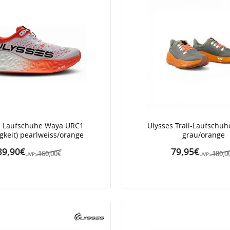
s Laufschuhe Waya URC1
Ulysses Trail-Laufschu
igkeit) pearlweiss/orange
grau/orange
89,90€
79,95€
160,00€
180,0
UVP:
UVP: