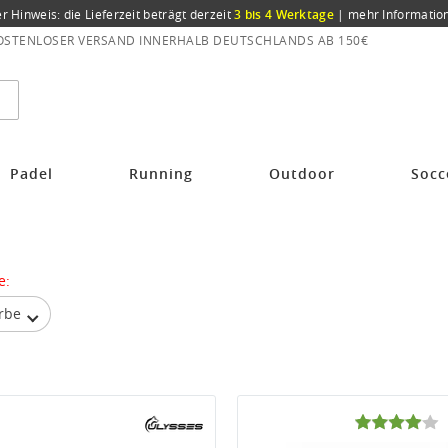
er Hinweis: die Lieferzeit beträgt derzeit
3 bis 4 Werktage
|
mehr Informatio
OSTENLOSER VERSAND INNERHALB DEUTSCHLANDS AB 150€
Padel
Running
Outdoor
Socc
e:
rbe