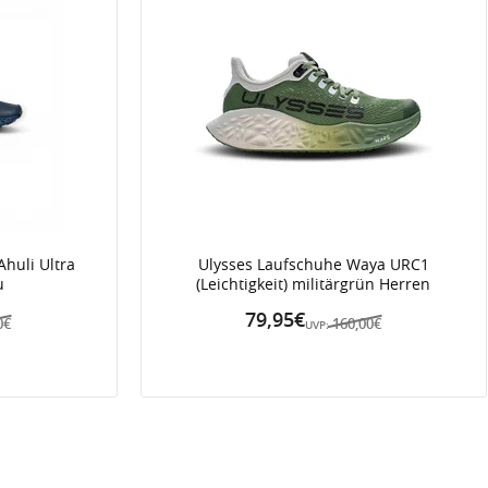
Ahuli Ultra
Ulysses Laufschuhe Waya URC1
u
(Leichtigkeit) militärgrün Herren
79,95€
0€
160,00€
UVP: