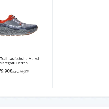
 Trail-Laufschuhe Maikoh
slategrau Herren
79,90€
180,00€
UVP: