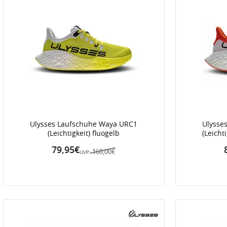
Ulysses Laufschuhe Waya URC1
Ulysse
(Leichtigkeit) fluogelb
(Leicht
79,95€
160,00€
UVP: