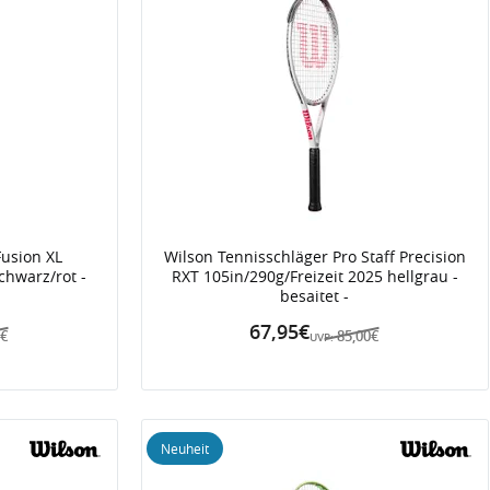
Fusion XL
Wilson Tennisschläger Pro Staff Precision
chwarz/rot -
RXT 105in/290g/Freizeit 2025 hellgrau -
besaitet -
67,95€
0€
85,00€
UVP:
Neuheit