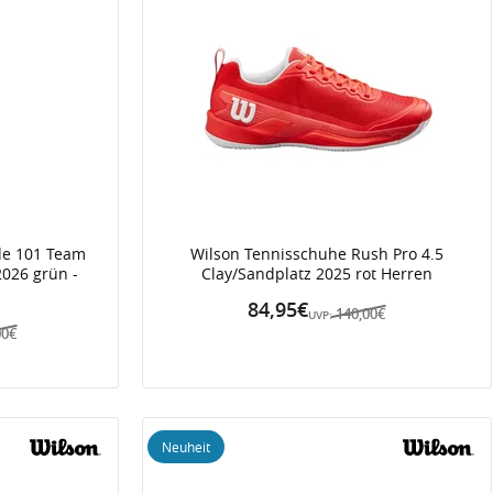
de 101 Team
Wilson Tennisschuhe Rush Pro 4.5
2026 grün -
Clay/Sandplatz 2025 rot Herren
84,95€
140,00€
UVP:
00€
Neuheit