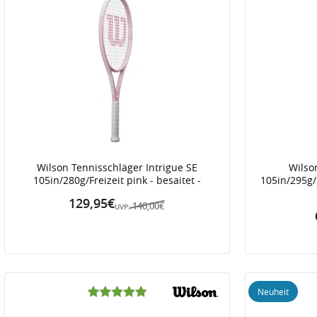
Wilson Tennisschläger Intrigue SE
Wilso
105in/280g/Freizeit pink - besaitet -
105in/295g/
129,95€
140,00€
UVP:
Neuheit