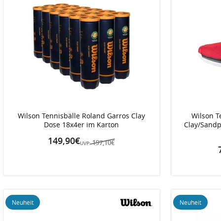
Wilson Tennisbälle Roland Garros Clay
Wilson T
Dose 18x4er im Karton
Clay/Sandpl
149,90€
197,10€
UVP:
Neuheit
Neuheit