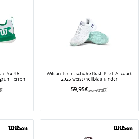
h Pro 4.5
Wilson Tennisschuhe Rush Pro L Allcourt
/grün Herren
2026 weiss/hellblau Kinder
59,95€
0€
70,00€
UVP: