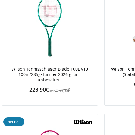
Wilson Tennisschläger Blade 100L v10
Wilson Tenn
100in/285g/Turnier 2026 grün -
(Stabi
unbesaitet -
223,90€
250,00€
UVP:
Neuheit