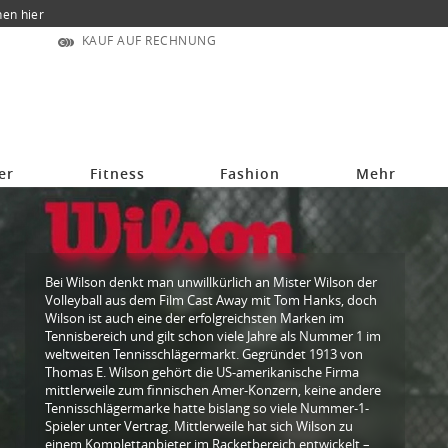
nen hier
KAUF AUF RECHNUNG
er
Fitness
Fashion
Mehr
Bei Wilson denkt man unwillkürlich an Mister Wilson der
Volleyball aus dem Film Cast Away mit Tom Hanks, doch
Wilson ist auch eine der erfolgreichsten Marken im
Tennisbereich und gilt schon viele Jahre als Nummer 1 im
weltweiten Tennisschlägermarkt. Gegründet 1913 von
Thomas E. Wilson gehört die US-amerikanische Firma
mittlerweile zum finnischen Amer-Konzern, keine andere
Tennisschlägermarke hatte bislang so viele Nummer-1-
Spieler unter Vertrag. Mittlerweile hat sich Wilson zu
einem Komplettanbieter im Racketbereich entwickelt –