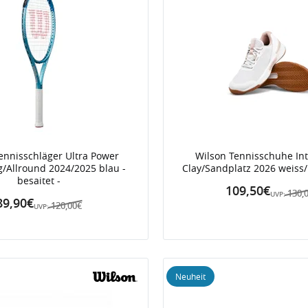
ennisschläger Ultra Power
Wilson Tennisschuhe Int
g/Allround 2024/2025 blau -
Clay/Sandplatz 2026 weiss
besaitet -
109,50€
130,
UVP:
89,90€
120,00€
UVP:
Neuheit