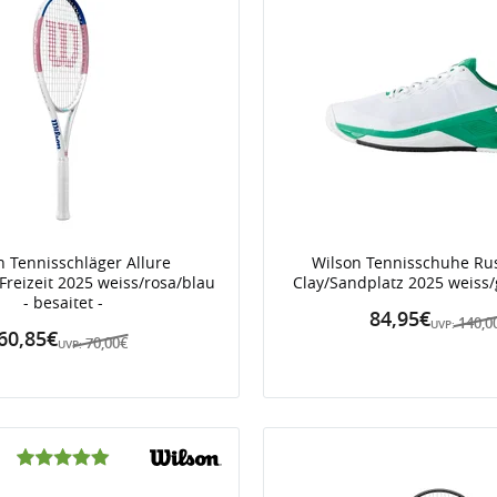
n Tennisschläger Allure
Wilson Tennisschuhe Rus
Freizeit 2025 weiss/rosa/blau
Clay/Sandplatz 2025 weiss
- besaitet -
84,95€
140,0
UVP:
60,85€
70,00€
UVP: