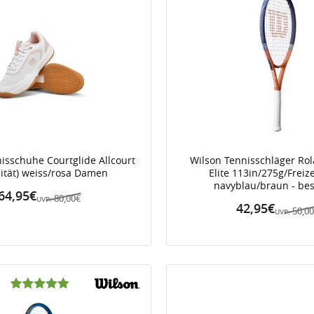
isschuhe Courtglide Allcourt
Wilson Tennisschläger Ro
lität) weiss/rosa Damen
Elite 113in/275g/Freiz
navyblau/braun - besa
64,95€
80,00€
UVP:
42,95€
50,0
UVP: