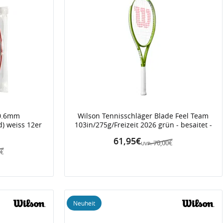
 0.6mm
Wilson Tennisschläger Blade Feel Team
d) weiss 12er
103in/275g/Freizeit 2026 grün - besaitet -
61,95€
70,00€
UVP:
0€
Neuheit