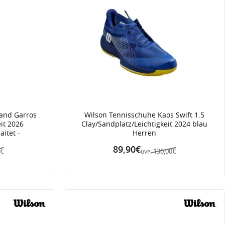
land Garros
Wilson Tennisschuhe Kaos Swift 1.5
eit 2026
Clay/Sandplatz/Leichtigkeit 2024 blau
itet -
Herren
89,90€
0€
130,00€
UVP: