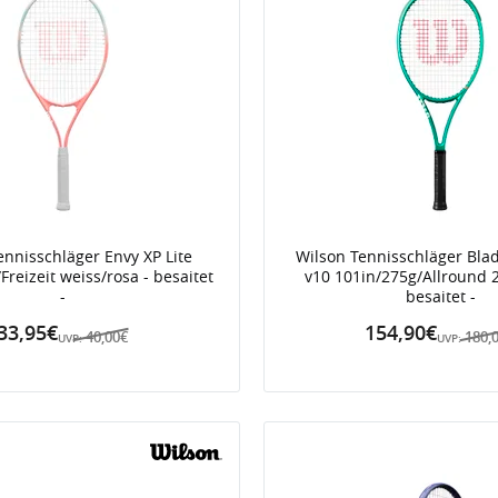
ennisschläger Envy XP Lite
Wilson Tennisschläger Bla
Freizeit weiss/rosa - besaitet
v10 101in/275g/Allround 
-
besaitet -
33,95€
154,90€
40,00€
180,
UVP:
UVP: