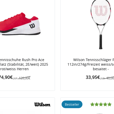
ennisschuhe Rush Pro Ace
Wilson Tennisschläger 
atz (Stabilität, 2E/weit) 2025
112in/274g/Freizeit weiss/s
rot/weiss Herren
besaitet -
74,90€
33,95€
120,00€
40,0
UVP:
UVP:
Bestseller