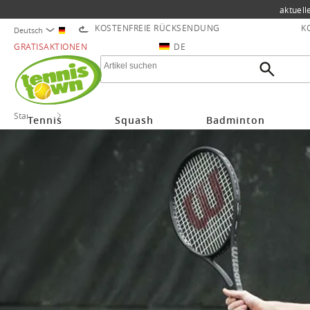
aktuell
KOSTENFREIE RÜCKSENDUNG
K
Deutsch
GRATISAKTIONEN
DE
Startseite
Wilson
Tennis
Squash
Badminton