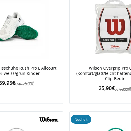
isschuhe Rush Pro L Allcourt
Wilson Overgrip Pro
6 weiss/grün Kinder
(Komfort/glatt/leicht haften
Clip-Beutel
59,95€
70,00€
UVP:
25,90€
35,0
UVP:
Neuheit