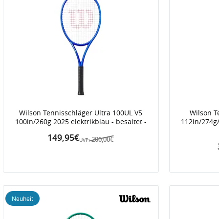
Wilson Tennisschläger Ultra 100UL V5
Wilson T
100in/260g 2025 elektrikblau - besaitet -
112in/274g/
149,95€
200,00€
UVP:
Neuheit