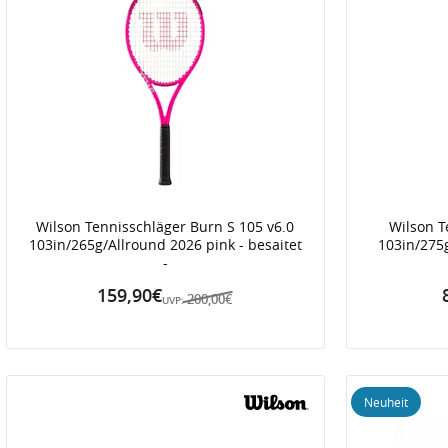
Wilson Tennisschläger Burn S 105 v6.0
Wilson T
103in/265g/Allround 2026 pink - besaitet
103in/275
-
159,90€
200,00€
UVP:
Neuheit