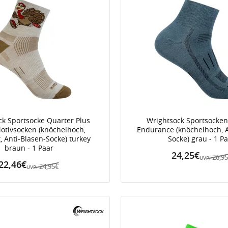
ck Sportsocke Quarter Plus
Wrightsock Sportsocken
Motivsocken (knöchelhoch,
Endurance (knöchelhoch, A
k, Anti-Blasen-Socke) turkey
Socke) grau - 1 P
braun - 1 Paar
24,25€
26,9
UVP:
22,46€
24,95€
UVP: