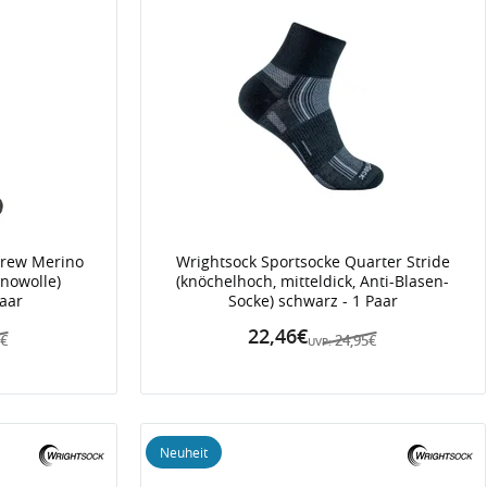
Crew Merino
Wrightsock Sportsocke Quarter Stride
inowolle)
(knöchelhoch, mitteldick, Anti-Blasen-
Paar
Socke) schwarz - 1 Paar
22,46€
5€
24,95€
UVP:
Neuheit