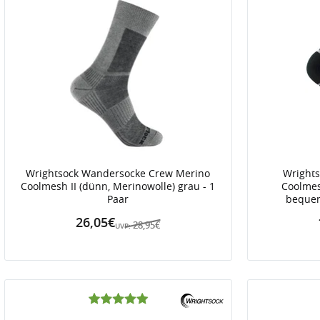
Wrightsock Wandersocke Crew Merino
Wrights
Coolmesh II (dünn, Merinowolle) grau - 1
Coolmes
Paar
bequem
26,05€
28,95€
UVP: