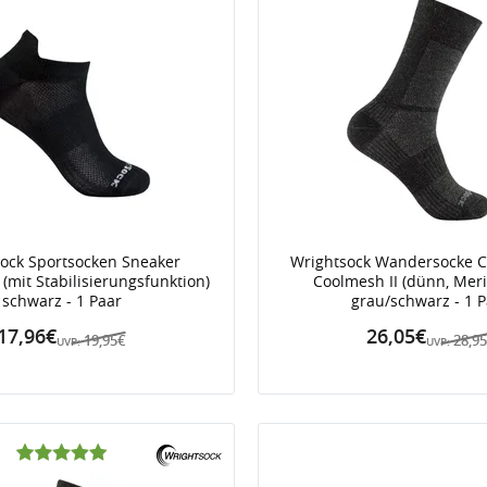
ock Sportsocken Sneaker
Wrightsock Wandersocke 
 (mit Stabilisierungsfunktion)
Coolmesh II (dünn, Mer
schwarz - 1 Paar
grau/schwarz - 1 
17,96€
26,05€
19,95€
28,9
UVP:
UVP: