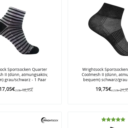
ock Sportsocken Quarter
Wrightsock Sportsocken
h II (dünn, atmungsaktiv,
Coolmesh II (dünn, atmu
) grau/schwarz - 1 Paar
bequem) schwarz/grau 
17,05€
19,75€
18,95€
21,9
UVP:
eUVP: