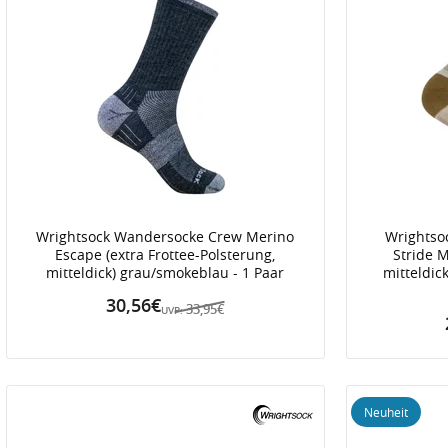
Wrightsock Wandersocke Crew Merino
Wrightso
Escape (extra Frottee-Polsterung,
Stride 
mitteldick) grau/smokeblau - 1 Paar
mitteldic
30,56€
33,95€
UVP:
Neuheit