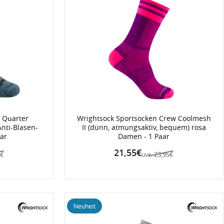
 Quarter
Wrightsock Sportsocken Crew Coolmesh
nti-Blasen-
II (dünn, atmungsaktiv, bequem) rosa
aar
Damen - 1 Paar
21,55€
5€
23,95€
UVP:
Neuheit