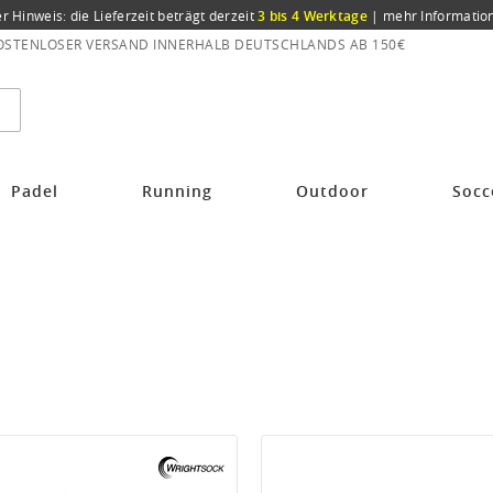
er Hinweis: die Lieferzeit beträgt derzeit
3 bis 4 Werktage
|
mehr Informatio
OSTENLOSER VERSAND INNERHALB DEUTSCHLANDS AB 150€
Padel
Running
Outdoor
Socc