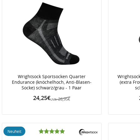
Wrightsock Sportsocken Quarter
Wrightsoc
Endurance (knöchelhoch, Anti-Blasen-
(extra Fro
Socke) schwarz/grau - 1 Paar
sc
24,25€
26,95€
UVP:
Neuheit