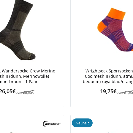
k Wandersocke Crew Merino
Wrightsock Sportsocken
h II (dünn, Merinowolle)
Coolmesh II (dünn, atmu
imberbraun - 1 Paar
bequem) royalblau/orang
26,05€
19,75€
28,95€
21,9
UVP:
UVP:
Neuheit