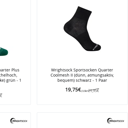
arter Plus
Wrightsock Sportsocken Quarter
chelhoch,
Coolmesh II (dünn, atmungsaktiv,
ke) grün - 1
bequem) schwarz - 1 Paar
19,75€
21,95€
UVP:
5€