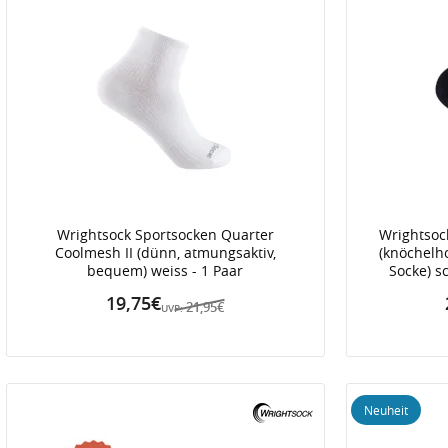
Wrightsock Sportsocken Quarter
Wrightsoc
Coolmesh II (dünn, atmungsaktiv,
(knöchelho
bequem) weiss - 1 Paar
Socke) s
19,75€
21,95€
UVP:
Neuheit