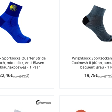
k Sportsocke Quarter Stride
Wrightsock Sportsocken
ch, mitteldick, Anti-Blasen-
Coolmesh II (dünn, atmu
 blau/jakobsweg - 1 Paar
bequem) grau - 1 
22,46€
19,75€
24,95€
21,9
UVP:
UVP: