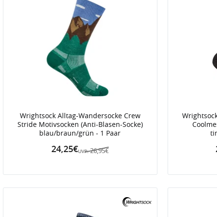
Wrightsock Alltag-Wandersocke Crew
Wrightsoc
Stride Motivsocken (Anti-Blasen-Socke)
Coolmes
blau/braun/grün - 1 Paar
t
24,25€
26,95€
UVP: