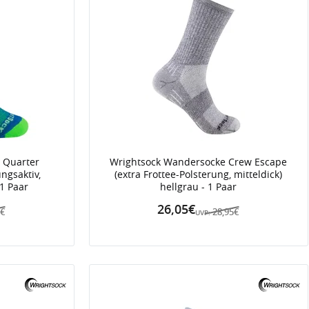
 Quarter
Wrightsock Wandersocke Crew Escape
ngsaktiv,
(extra Frottee-Polsterung, mitteldick)
1 Paar
hellgrau - 1 Paar
26,05€
5€
28,95€
UVP: