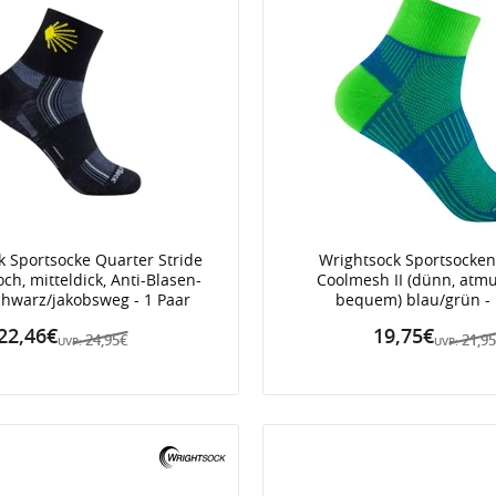
k Sportsocke Quarter Stride
Wrightsock Sportsocken
ch, mitteldick, Anti-Blasen-
Coolmesh II (dünn, atmu
chwarz/jakobsweg - 1 Paar
bequem) blau/grün - 
22,46€
19,75€
24,95€
21,9
UVP:
UVP: