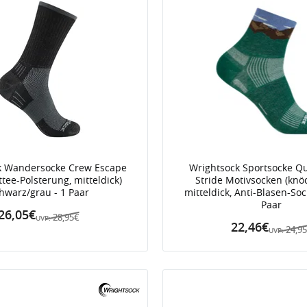
k Wandersocke Crew Escape
Wrightsock Sportsocke Qu
ttee-Polsterung, mitteldick)
Stride Motivsocken (knö
hwarz/grau - 1 Paar
mitteldick, Anti-Blasen-Soc
Paar
26,05€
28,95€
UVP:
22,46€
24,9
UVP: