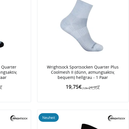
 Quarter
Wrightsock Sportsocken Quarter Plus
ngsaktiv,
Coolmesh II (dünn, atmungsaktiv,
Paar
bequem) hellgrau - 1 Paar
19,75€
5€
21,95€
UVP:
Neuheit