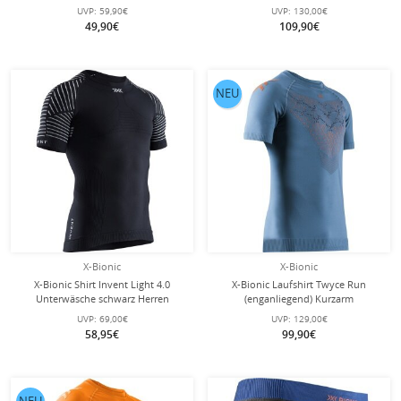
slateblau/schwarz Herren
UVP:
59,90€
UVP:
130,00€
49,90€
109,90€
NEU
X-Bionic
X-Bionic
X-Bionic Shirt Invent Light 4.0
X-Bionic Laufshirt Twyce Run
Unterwäsche schwarz Herren
(enganliegend) Kurzarm
mineralblau/orange Herren
UVP:
69,00€
UVP:
129,00€
58,95€
99,90€
NEU