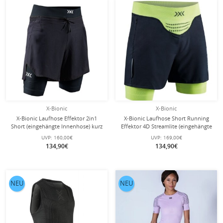
X-Bionic
X-Bionic
X-Bionic Laufhose Effektor 2in1
X-Bionic Laufhose Short Running
Short (eingehängte Innenhose) kurz
Effektor 4D Streamlite (eingehängte
schwarz/schwarz Herren
Innenhose) kurz schwarz/lime
UVP:
160,00€
UVP:
169,00€
Herren
134,90€
134,90€
NEU
NEU