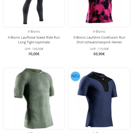
X-Bionic
X-Bionic
X-Bionic Laufhose Xceed Ride Run
X-Bionic Laufshirt Corefusion Run
Long Tight (optimale
Shirt schwarz/neopink Herren
Thermoregulation) lang
UVP:
100,00€
UVP:
110,00€
schwarz/grau Herren
70,00€
69,90€
NEU