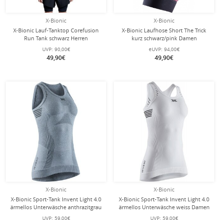
X-Bionic
X-Bionic
X-Bionic Lauf-Tanktop Corefusion
X-Bionic Laufhose Short The Trick
Run Tank schwarz Herren
kurz schwarz/pink Damen
UVP:
90,00€
eUVP:
94,00€
49,90€
49,90€
X-Bionic
X-Bionic
X-Bionic Sport-Tank Invent Light 4.0
X-Bionic Sport-Tank Invent Light 4.0
ärmellos Unterwäsche anthrazitgrau
ärmellos Unterwäsche weiss Damen
Damen
UVP:
59,00€
UVP:
59,00€