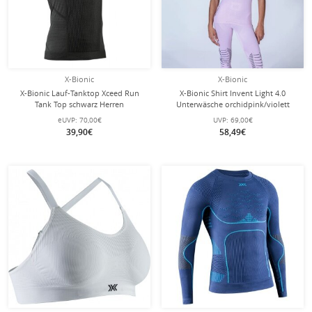
X-Bionic
X-Bionic
X-Bionic Lauf-Tanktop Xceed Run
X-Bionic Shirt Invent Light 4.0
Tank Top schwarz Herren
Unterwäsche orchidpink/violett
Damen
eUVP:
70,00€
UVP:
69,00€
39,90€
58,49€