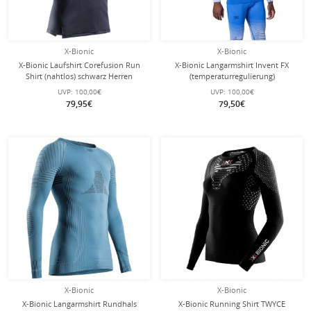
X-Bionic
X-Bionic
X-Bionic Laufshirt Corefusion Run
X-Bionic Langarmshirt Invent FX
Shirt (nahtlos) schwarz Herren
(temperaturregulierung)
Unterwäsche royalblau/grau Herren
UVP:
100,00€
UVP:
100,00€
79,95€
79,50€
X-Bionic
X-Bionic
X-Bionic Langarmshirt Rundhals
X-Bionic Running Shirt TWYCE