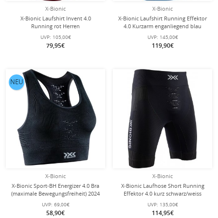
X-Bionic
X-Bionic
X-Bionic Laufshirt Invent 4.0
X-Bionic Laufshirt Running Effektor
Running rot Herren
4.0 Kurzarm enganliegend blau
Herren
UVP:
105,00€
UVP:
145,00€
79,95€
119,90€
NEU
X-Bionic
X-Bionic
X-Bionic Sport-BH Energizer 4.0 Bra
X-Bionic Laufhose Short Running
(maximale Bewegungsfreiheit) 2024
Effektor 4.0 kurz schwarz/weiss
Unterwäsche schwarz Damen
Herren
UVP:
69,00€
UVP:
135,00€
58,90€
114,95€