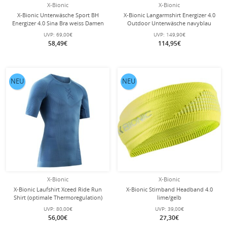
X-Bionic
X-Bionic
X-Bionic Unterwäsche Sport BH
X-Bionic Langarmshirt Energizer 4.0
Energizer 4.0 Sina Bra weiss Damen
Outdoor Unterwäsche navyblau
Herren
UVP:
69,00€
UVP:
149,90€
58,49€
114,95€
NEU
NEU
X-Bionic
X-Bionic
X-Bionic Laufshirt Xceed Ride Run
X-Bionic Stirnband Headband 4.0
Shirt (optimale Thermoregulation)
lime/gelb
slateblau/marine Herren
UVP:
80,00€
UVP:
39,00€
56,00€
27,30€