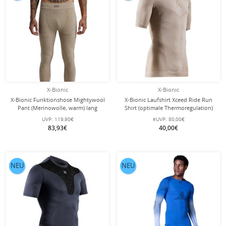
X-Bionic
X-Bionic
X-Bionic Funktionshose Mightywool
X-Bionic Laufshirt Xceed Ride Run
Pant (Merinowolle, warm) lang
Shirt (optimale Thermoregulation)
sand/beige Herren
sandbraun Herren
UVP:
119,90€
eUVP:
80,00€
83,93€
40,00€
NEU
NEU