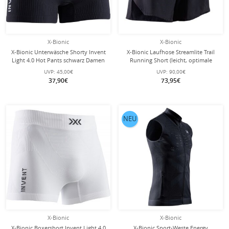
X-Bionic
X-Bionic
X-Bionic Unterwäsche Shorty Invent
X-Bionic Laufhose Streamlite Trail
Light 4.0 Hot Pants schwarz Damen
Running Short (leicht, optimale
Bewegungsfreiheit) kurz schwarz
UVP:
45,00€
UVP:
90,00€
Herren
37,90€
73,95€
NEU
X-Bionic
X-Bionic
X-Bionic Boxershort Invent Light 4.0
X-Bionic Sport-Weste Energy