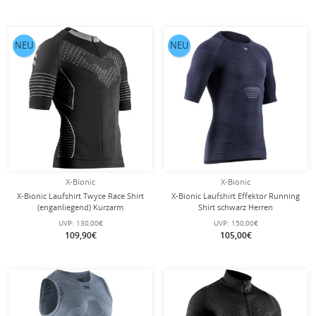
NEU
NEU
X-Bionic
X-Bionic
X-Bionic Laufshirt Twyce Race Shirt
X-Bionic Laufshirt Effektor Running
(enganliegend) Kurzarm
Shirt schwarz Herren
schwarz/charcoal Herren
UVP:
130,00€
UVP:
150,00€
109,90€
105,00€