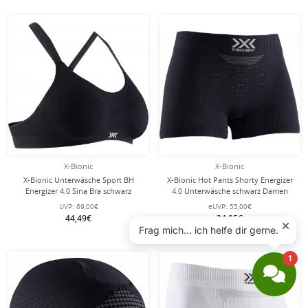
X-Bionic
X-Bionic
X-Bionic Unterwäsche Sport BH
X-Bionic Hot Pants Shorty Energizer
Energizer 4.0 Sina Bra schwarz
4.0 Unterwäsche schwarz Damen
Damen
UVP:
69,00€
eUVP:
55,00€
44,49€
34,95€