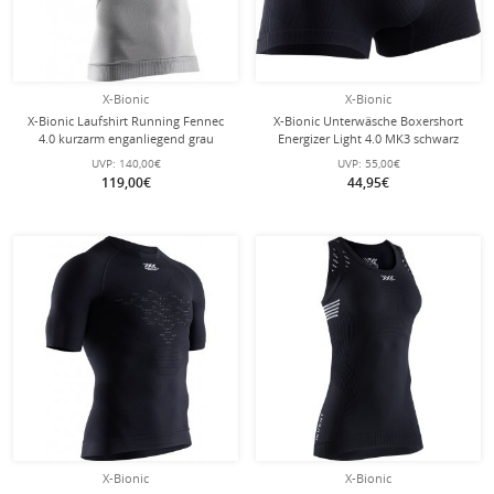
X-Bionic
X-Bionic
X-Bionic Laufshirt Running Fennec
X-Bionic Unterwäsche Boxershort
4.0 kurzarm enganliegend grau
Energizer Light 4.0 MK3 schwarz
Herren
Herren
UVP:
140,00€
UVP:
55,00€
119,00€
44,95€
X-Bionic
X-Bionic