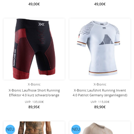
49,00€
49,00€
X-Bionic
X-Bionic
X-Bionic Laufhose Short Running
X-Bionic Laufshirt Running Invent
Effektor 4.0 kurz schwarz/orange
4.0 Patriot Germany (enganliegend)
Herren
weiss/schwarz Herren
UVP:
135,00€
UVP:
115,00€
89,95€
89,90€
NEU
NEU