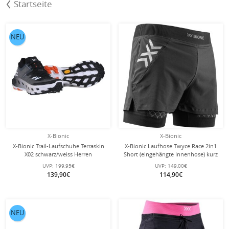
Startseite
NEU
X-Bionic
X-Bionic
X-Bionic Trail-Laufschuhe Terraskin
X-Bionic Laufhose Twyce Race 2in1
X02 schwarz/weiss Herren
Short (eingehängte Innenhose) kurz
schwarz/charcoalgrau Herren
UVP:
199,95€
UVP:
149,00€
139,90€
114,90€
NEU