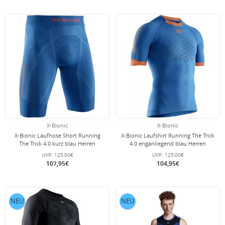
X-Bionic
X-Bionic
X-Bionic Laufhose Short Running
X-Bionic Laufshirt Running The Trick
The Trick 4.0 kurz blau Herren
4.0 enganliegend blau Herren
UVP:
125,00€
UVP:
125,00€
107,95€
104,95€
NEU
NEU