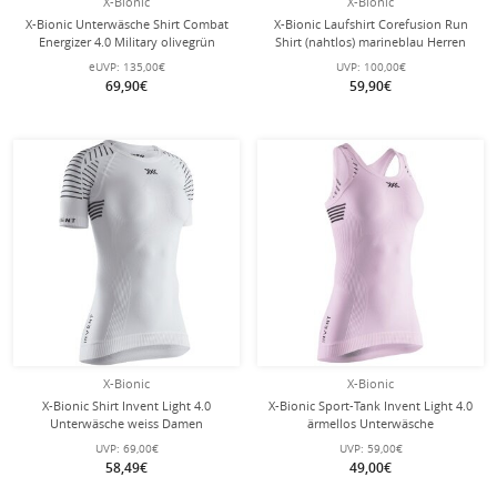
X-Bionic
X-Bionic
X-Bionic Unterwäsche Shirt Combat
X-Bionic Laufshirt Corefusion Run
Energizer 4.0 Military olivegrün
Shirt (nahtlos) marineblau Herren
Herren
eUVP:
135,00€
UVP:
100,00€
69,90€
59,90€
X-Bionic
X-Bionic
X-Bionic Shirt Invent Light 4.0
X-Bionic Sport-Tank Invent Light 4.0
Unterwäsche weiss Damen
ärmellos Unterwäsche
orchidpink/violett Damen
UVP:
69,00€
UVP:
59,00€
58,49€
49,00€