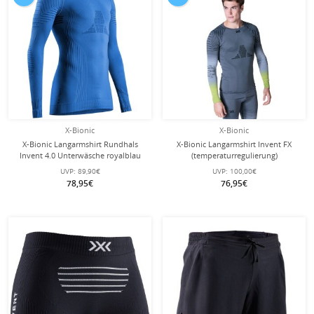
X-Bionic
X-Bionic
X-Bionic Langarmshirt Rundhals
X-Bionic Langarmshirt Invent FX
Invent 4.0 Unterwäsche royalblau
(temperaturregulierung)
Herren
Unterwäsche grau/lime Herren
UVP:
89,90€
UVP:
100,00€
78,95€
76,95€