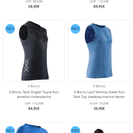
UVP:
69,00€
UVP:
110,00€
58,49€
84,95€
NEU
NEU
X-Bionic
X-Bionic
X-Bionic Tank-Singlet Twyce Run
X-Bionic Lauf-Tanktop Xceed Run
ärmellos Unterwäsche
Tank Top slateblau/marine Herren
schwarz/charcoal Herren
UVP:
110,00€
eUVP:
70,00€
84,95€
39,90€
NEU
NEU