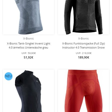
X-Bionic
X-Bionic
X-Bionic Tank-Singlet Invent Light
X-Bionic Funktionsjacke (Full Zip)
4.0 ärmellos Unterwäsche grau
Instructor 4.0 Transmission Snow
Herren
Layer - schwarz Herren
UVP:
59,90€
UVP:
219,00€
51,92€
189,90€
NEU