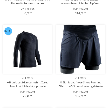
Unterwäsche weiss Herren
Accumulator Light Full Zip Vest
schwarz Herren
UVP:
45,00€
UVP:
190,00€
36,95€
144,90€
NEU
X-Bionic
X-Bionic
X-Bionic Lauf-Langarmshirt Xceed
X-Bionic Laufhose Short Running
Run Shirt LS (leicht, optimale
Effektor 4D Streamlite (eingehängte
Temperaturregulierung)
Innenhose) kurz schwarz Herren
UVP:
100,00€
UVP:
169,00€
schwarz/rhinograu Herren
70,00€
139,90€