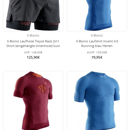
X-Bionic
X-Bionic
X-Bionic Laufhose Twyce Race 2in1
X-Bionic Laufshirt Invent 4.0
Short (eingehängte Innenhose) kurz
Running blau Herren
schwarz/rot Herren
UVP:
149,00€
eUVP:
105,00€
125,90€
79,95€