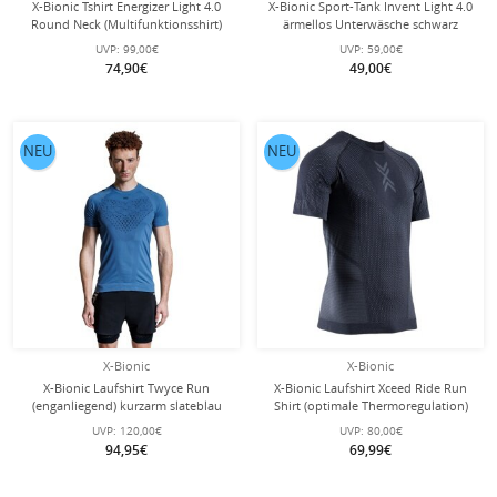
X-Bionic Tshirt Energizer Light 4.0
X-Bionic Sport-Tank Invent Light 4.0
Round Neck (Multifunktionsshirt)
ärmellos Unterwäsche schwarz
kurzarm Unterwäsche schwarz
Damen
UVP:
99,00€
UVP:
59,00€
Herren
74,90€
49,00€
NEU
NEU
X-Bionic
X-Bionic
X-Bionic Laufshirt Twyce Run
X-Bionic Laufshirt Xceed Ride Run
(enganliegend) kurzarm slateblau
Shirt (optimale Thermoregulation)
Herren
schwarz Herren
UVP:
120,00€
UVP:
80,00€
94,95€
69,99€