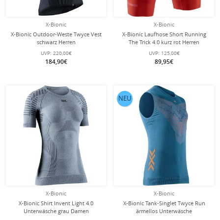
X-Bionic
X-Bionic
X-Bionic Outdoor-Weste Twyce Vest
X-Bionic Laufhose Short Running
schwarz Herren
The Trick 4.0 kurz rot Herren
UVP:
220,00€
UVP:
125,00€
184,90€
89,95€
NEU
X-Bionic
X-Bionic
X-Bionic Shirt Invent Light 4.0
X-Bionic Tank-Singlet Twyce Run
Unterwäsche grau Damen
ärmellos Unterwäsche
mineralblau/orange Herren