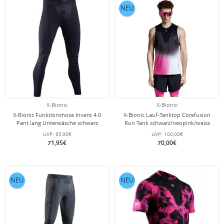
NEU
X-Bionic
X-Bionic
X-Bionic Funktionshose Invent 4.0
X-Bionic Lauf-Tanktop Corefusion
Pant lang Unterwäsche schwarz
Run Tank schwarz/neopink/weiss
Herren
Herren
UVP:
85,00€
UVP:
100,00€
71,95€
70,00€
NEU
NEU