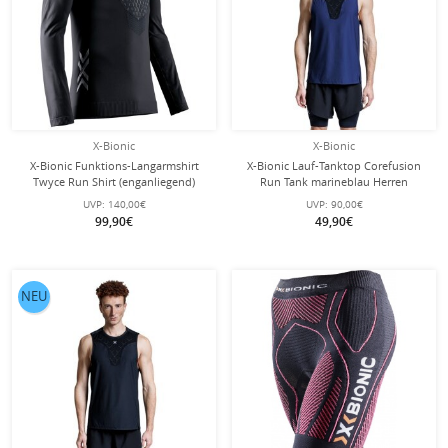
X-Bionic
X-Bionic
X-Bionic Funktions-Langarmshirt
X-Bionic Lauf-Tanktop Corefusion
Twyce Run Shirt (enganliegend)
Run Tank marineblau Herren
Unterwäsche schwarz/charcoal
UVP:
140,00€
UVP:
90,00€
Herren
99,90€
49,90€
NEU