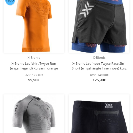
X-Bionic
X-Bionic
X-Bionic Laufshirt Twyce Run
X-Bionic Laufhose Twyce Race 2in1
(enganliegend) Kurzarm orange
Short (eingehängte Innenhose) kurz
Herren
schwarz/dunkelblau/orange Herren
UVP:
129,00€
UVP:
149,00€
99,90€
125,90€