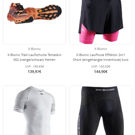
X-Bionic
X-Bionic
X-Bionic Trail-Laufschuhe Terraskin
X-Bionic Laufhose Effektor 2in1
X02 orange/schwarz Herren
Short (eingehängte Innenhose) kurz
schwarz/neopink Herren
UVP:
199,95€
UVP:
160,00€
139,97€
144,90€