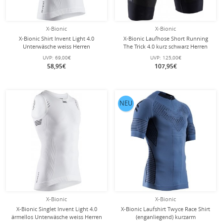
X-Bionic
X-Bionic
X-Bionic Shirt Invent Light 4.0
X-Bionic Laufhose Short Running
Unterwäsche weiss Herren
The Trick 4.0 kurz schwarz Herren
UVP:
69,00€
UVP:
125,00€
58,95€
107,95€
NEU
X-Bionic
X-Bionic
X-Bionic Singlet Invent Light 4.0
X-Bionic Laufshirt Twyce Race Shirt
ärmellos Unterwäsche weiss Herren
(enganliegend) kurzarm