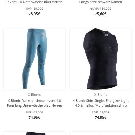
Invent 4.0 Unterwäsche blau Herren
Longsleeve schwarz Damen
UVP:
89,90€
eUVP:
189,00€
78,95€
75,60€
X-Bionic
X-Bionic
X-Bionic Funktionshose Invent 4.0
X-Bionic Shirt Singlet Energizer Light
Pant lang Unterwäsche blau Herren
4.0 ärmellos (Multifunktionsshirt)
Unterwäsche schwarz Herren
UVP:
85,00€
UVP:
89,00€
74,95€
74,95€