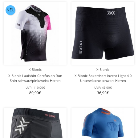
NEU
X-Bionic
X-Bionic
X-Bionic Laufshirt Corefusion Run
X-Bionic Boxershort Invent Light 4.0
Shirt schwarz/pink/weiss Herren
Unterwäsche schwarz Herren
UVP:
110,00€
UVP:
45,00€
89,90€
36,95€