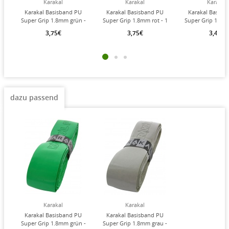
Karakal
Karakal
Karakal
Karakal Basisband PU
Karakal Basisband PU
Karakal Basisb
Super Grip 1.8mm grün -
Super Grip 1.8mm rot - 1
Super Grip 1.8m
1 Stück
Stück
1 Stück
3,75€
3,75€
3,45€
dazu passend
Karakal
Karakal
Karakal Basisband PU
Karakal Basisband PU
Super Grip 1.8mm grün -
Super Grip 1.8mm grau -