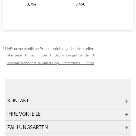
1 Stück
1 Stück
3,75€
3,45€
1
UVP: unverbindliche Preisempfehlung des Herstellers
Startseite
Badminton
Badmintongriffbänder
Karakal Basisband PU Super Grip 1.8mm weiss - 1 Stück
KONTAKT
IHRE VORTEILE
ZAHLUNGSARTEN