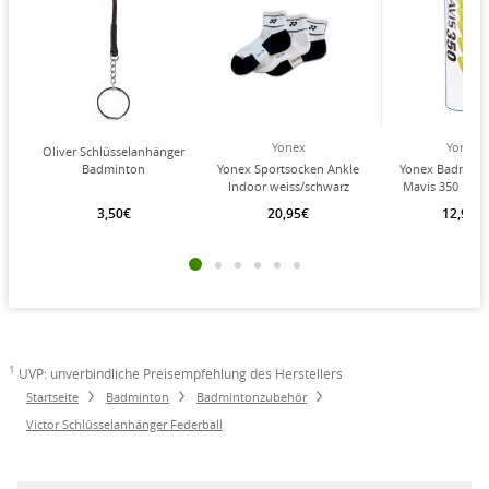
Yonex
Yonex
Oliver Schlüsselanhänger
Badminton
Yonex Sportsocken Ankle
Yonex Badminto
Indoor weiss/schwarz
Mavis 350 Nylo
Herren - 3 Paar
Dose 6er
3,50€
20,95€
12,95€
1
UVP: unverbindliche Preisempfehlung des Herstellers
Startseite
Badminton
Badmintonzubehör
Victor Schlüsselanhänger Federball