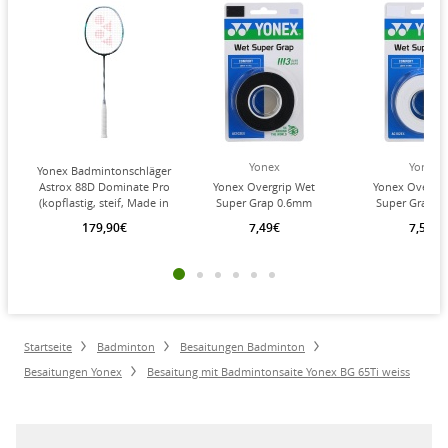
Yonex
Yonex
Yonex Badmintonschläger
Astrox 88D Dominate Pro
Yonex Overgrip Wet
Yonex Overgri
(kopflastig, steif, Made in
Super Grap 0.6mm
Super Grap 0
Japan) 2024
(Komfort/glatt/leicht
(Komfort/glatt/
179,90€
7,49€
7,50€
schwarz/silber -
haftend) schwarz 3er
haftend) weis
unbesaitet -
Startseite
Badminton
Besaitungen Badminton
Besaitungen Yonex
Besaitung mit Badmintonsaite Yonex BG 65Ti weiss