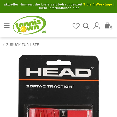
Zum Hauptinhalt springen
aktueller Hinweis: die Lieferzeit beträgt derzeit
3 bis 4 Werktage
|
mehr Informationen hier
Artikel suchen
0
.de
ZURÜCK ZUR LISTE