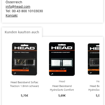
Österreich
info@head.com
Tel: 00 43 800 10103030
Kontakt
Kunden kauften auch
Head
Head
Head Basisband Softac
Traction 1.8mm schwarz
Head Basisband
Head Basisb
HydroSorb Comfort
HydroSorb 1
(Armschonung, glatt)
(Dämpfung/Kom
5,75€
5,69€
5,99€
2.1mm weiss
schwarz - 1 S