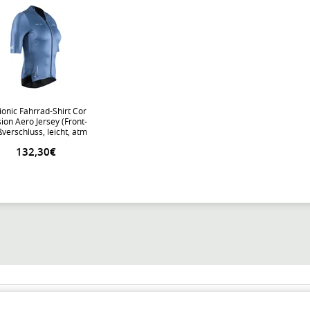
ionic Fahrrad-Shirt Cor
ion Aero Jersey (Front-
ßverschluss, leicht, atm
saktiv) mineralblau Da
132,30€
men