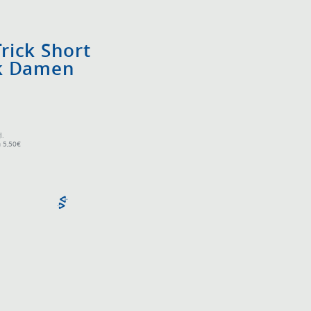
Trick Short
nk Damen
l.
 5,50€