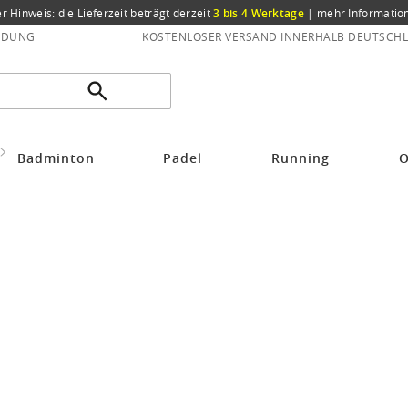
er Hinweis: die Lieferzeit beträgt derzeit
3 bis 4 Werktage
|
mehr Informatio
NDUNG
KOSTENLOSER VERSAND INNERHALB DEUTSCHL
X-Bionic Bike The Trick Short Sleeve Full Zip pink Damen
Badminton
Padel
Running
O