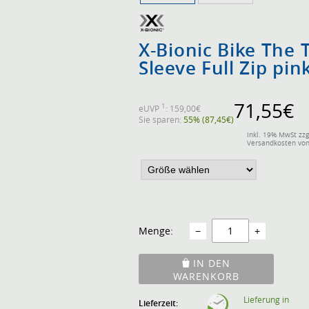
X-Bionic Bike The 
Sleeve Full Zip pi
71,55€
1
eUVP
: 159,00€
Sie sparen:
55% (87,45€)
inkl. 19% MwSt zzg
Versandkosten von
Menge:
−
+
IN DEN
WARENKORB
Lieferung in
Lieferzeit: