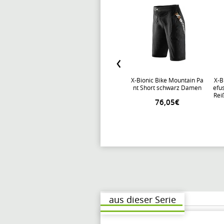
X-Bionic Bike Mountain Pa
X-B
nt Short schwarz Damen
efus
Rei
76,05€
ung
aus dieser Serie