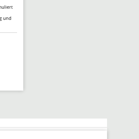
uliert
g und