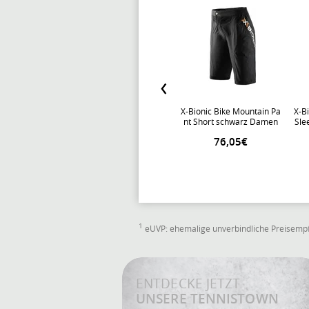
X-Bionic Bike Mountain Pa
X-B
nt Short schwarz Damen
Sle
76,05€
1
eUVP: ehemalige unverbindliche Preisempf
ENTDECKE JETZT
UNSERE TENNISTOWN