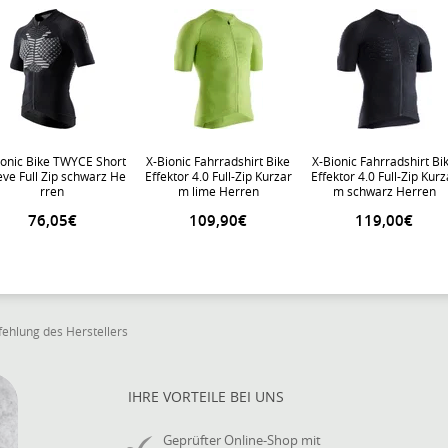
ionic Bike TWYCE Short
X-Bionic Fahrradshirt Bike
X-Bionic Fahrradshirt Bi
eve Full Zip schwarz He
Effektor 4.0 Full-Zip Kurzar
Effektor 4.0 Full-Zip Kurz
rren
m lime Herren
m schwarz Herren
76,05€
109,90€
119,00€
ehlung des Herstellers
IHRE VORTEILE BEI UNS
Geprüfter Online-Shop mit