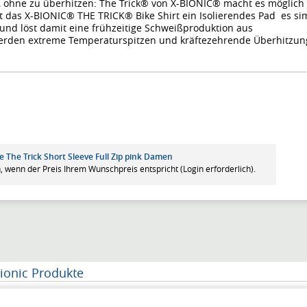
r, ohne zu überhitzen: The Trick® von X-BIONIC® macht es möglich
t das X-BIONIC® THE TRICK® Bike Shirt ein Isolierendes Pad es sim
und löst damit eine frühzeitige Schweißproduktion aus
erden extreme Temperaturspitzen und kräftezehrende Überhitzun
ke The Trick Short Sleeve Full Zip pink Damen
, wenn der Preis Ihrem Wunschpreis entspricht (Login erforderlich).
ionic Produkte