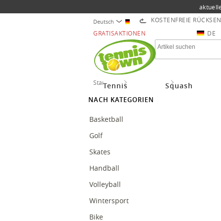
aktuell
KOSTENFREIE RÜCKSE
Deutsch
GRATISAKTIONEN
DE
Startseite
More Sports
X Bionic-Shop
Tennis
Squash
NACH KATEGORIEN
Basketball
Golf
Skates
Handball
Volleyball
Wintersport
Bike