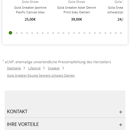
Gola Shoes
Gola Shoes
Gola Shoe
Gola Sneaker Jasmine
Gola Sneaker Aster Denim
Gola Sneaker 
Pacific Canvas blau
Print blau Damen
schwarz/pink 
Damen
25,00€
39,00€
24,95€
1
eUVP: ehemalige unverbindliche Preisempfehlung des Herstellers
Startseite
Lifestyle
Sneaker
Gola Sneaker Equipe Serpent schwarz Damen
KONTAKT
IHRE VORTEILE