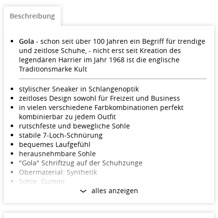
Beschreibung
Gola
- schon seit über 100 Jahren ein Begriff für trendige
und zeitlose Schuhe, - nicht erst seit Kreation des
legendären Harrier im Jahr 1968 ist die englische
Traditionsmarke Kult
stylischer Sneaker in Schlangenoptik
zeitloses Design sowohl für Freizeit und Business
in vielen verschiedene Farbkombinationen perfekt
kombinierbar zu jedem Outfit
rutschfeste und bewegliche Sohle
stabile 7-Loch-Schnürung
bequemes Laufgefühl
herausnehmbare Sohle
"Gola" Schriftzug auf der Schuhzunge
Obermaterial: Synthetik
Sohle: Gummi
alles anzeigen
Größen: EU 37-41 (US 6-10)
Farbe: black/grau/white