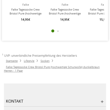
Falke
Falke
Falke
Falke Tagessocke Crew
Falke Tagessocke Crew
Falke Tagessoc
Bristol Pure (hochwertige
Bristol Pure (hochwertige
Bristol Pure (hoc
Schurwolle) schwarz
Schurwolle) anthrazit
Schurwolle) na
14,95€
14,95€
15,95€
Herren - 1 Paar
Herren - 1 Paar
Herren - 1 P
1
UVP: unverbindliche Preisempfehlung des Herstellers
Startseite
Lifestyle
Socken
Falke Tagessocke Crew Bristol Pure (hochwertige Schurwolle) dunkelbraun
Herren - 1 Paar
KONTAKT