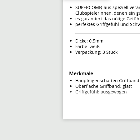
SUPERCOMB, aus speziell vera
ClubspielerInnen, denen ein 
es garantiert das nötige Gefü
perfektes Griffgefühl und Sch
Dicke: 0.5mm
Farbe: weiß
Verpackung: 3 Stück
Merkmale
Haupteigenschaften Griffband:
Oberfläche Griffband: glatt
Griffgefühl: ausgewogen
Preisalarm für Head Over
Lassen Sie sich informieren