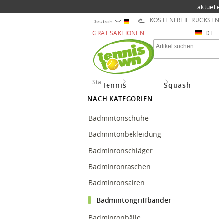
aktuell
KOSTENFREIE RÜCKSE
Deutsch
GRATISAKTIONEN
DE
Startseite
Badminton
Badmintongriff
Tennis
Squash
NACH KATEGORIEN
Badmintonschuhe
Badmintonbekleidung
Badmintonschläger
Badmintontaschen
Badmintonsaiten
Badmintongriffbänder
Badmintonbälle