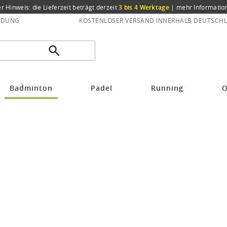
er Hinweis: die Lieferzeit beträgt derzeit
3 bis 4 Werktage
|
mehr Informatio
NDUNG
KOSTENLOSER VERSAND INNERHALB DEUTSCHL
bänder
Head Overgrip Super Comp 0.5mm weiss 3er
Badminton
Padel
Running
O