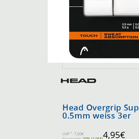
Head Overgrip Su
0.5mm weiss 3er
4,95€
1
UVP
: 7,00€
Sie sparen:
29% (2,05€)