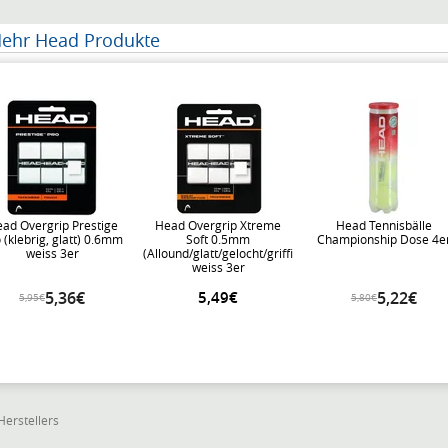
ehr Head Produkte
ad Overgrip Prestige
Head Overgrip Xtreme
Head Tennisbälle
 (klebrig, glatt) 0.6mm
Soft 0.5mm
Championship Dose 4e
weiss 3er
(Allound/glatt/gelocht/griffig)
weiss 3er
5,36€
5,49€
5,22€
5,95€
5,80€
Herstellers