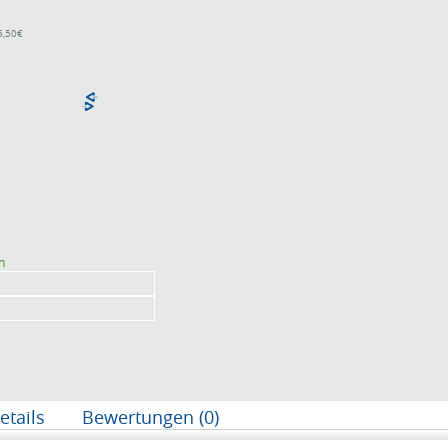
5,50€
n
etails
Bewertungen (0)