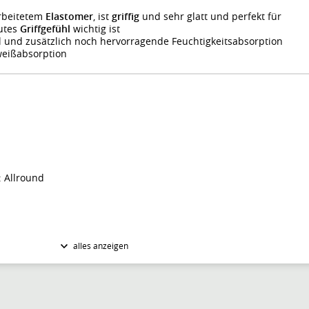
rbeitetem
Elastomer
, ist
griffig
und sehr glatt und perfekt für
gutes
Griffgefühl
wichtig ist
hl und zusätzlich noch hervorragende Feuchtigkeitsabsorption
weißabsorption
 Allround
alles anzeigen
grip Super Comp 0.5mm weiss 3er
, wenn der Preis Ihrem Wunschpreis entspricht (Login erforderlich).