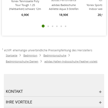
adidas Performance
Yonex
Yonex Tennissaite Poly
Tour Tough 1.25
adidas Badeschuhe
Yonex Sportsock
(Haltbarkeit) schwarz 12m
Adilette Aqua 3-Streifen
Indoor weiss/s
Set
(Cloudfoam Fußbett,
Herren - 3 P
6,90€
18,90€
20,95€
vorgeformter EVA-
Riemen) schwarz/weiss - 1
Paar
1
eUVP: ehemalige unverbindliche Preisempfehlung des Herstellers
Startseite
Badminton
Badmintonschuhe
Badmintonschuhe Damen
adidas Hallen-Indooschuhe Feather violett
KONTAKT
IHRE VORTEILE