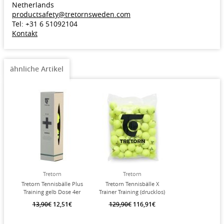
Netherlands
productsafety@tretornsweden.com
Tel: +31 6 51092104
Kontakt
ähnliche Artikel
Tretorn
Tretorn
Tretorn Tennisbälle Plus
Tretorn Tennisbälle X
Training gelb Dose 4er
Trainer Training (drucklos)
gelb 72er im Polybag
13,90€
12,51€
129,90€
116,91€