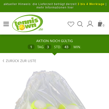
Zum Hauptinhalt springen
aktueller Hinweis: die Lieferzeit beträgt derzeit
3 bis 4 Werktage
|
mehr Informationen hier
Artikel suchen
0
.de
AKTION NOCH GÜLTIG
1
TAG
3
STD.
43
MIN.
ZURÜCK ZUR LISTE