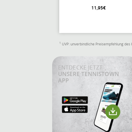
11,95€
1
UVP: unverbindliche Preisempfehlung des 
ENTDECKE JETZT
UNSERE TENNISTOWN
APP