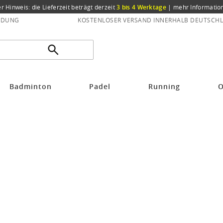
er Hinweis: die Lieferzeit beträgt derzeit
3 bis 4 Werktage
|
mehr Informatio
NDUNG
KOSTENLOSER VERSAND INNERHALB DEUTSCHL
gton Tagessocke Sneaker Everyday schwarz Herren - 2 Paar
Badminton
Padel
Running
O