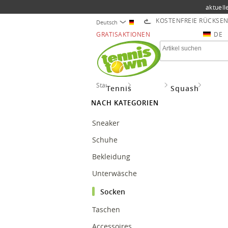
aktuell
KOSTENFREIE RÜCKSE
Deutsch
GRATISAKTIONEN
DE
Startseite
Lifestyle
Socken
Burlin
Tennis
Squash
NACH KATEGORIEN
Sneaker
Schuhe
Bekleidung
Unterwäsche
Socken
Taschen
Accessoires