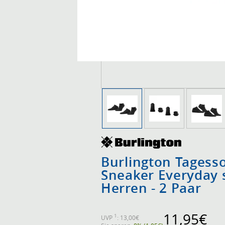
Burlington Tagess
Sneaker Everyday 
Herren - 2 Paar
11,95€
1
UVP
: 13,00€