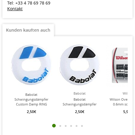
Tel: +33 4 78 69 78 69
Kontakt
Kunden kauften auch
Babolat
Wilson
Babolat
Schwingungsdämpfer
Babolat
Wilson Overgrip 
Custom Damp RING
Schwingungsdämpfer
0.6mm schwar
weiss/blau - 1 Stück
Custom Damp RING
2,50€
2,50€
5,95€
weiss/schwarz- 1 Stück