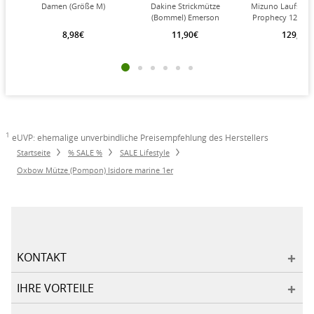
Damen (Größe M)
Dakine Strickmütze
Mizuno Laufsch
(Bommel) Emerson
Prophecy 12 (Dä
Beanie rostbraun - 1
schwarz/gold 
8,98€
11,90€
129,90€
Stück
1
eUVP: ehemalige unverbindliche Preisempfehlung des Herstellers
Startseite
% SALE %
SALE Lifestyle
Oxbow Mütze (Pompon) Isidore marine 1er
KONTAKT
IHRE VORTEILE