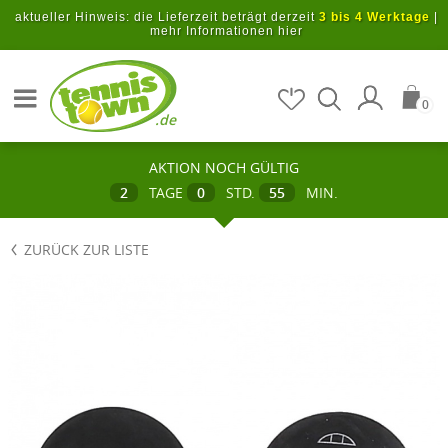
Zum Hauptinhalt springen
aktueller Hinweis: die Lieferzeit beträgt derzeit
3 bis 4 Werktage
|
mehr Informationen hier
Artikel suchen
0
.de
AKTION NOCH GÜLTIG
2
TAGE
0
STD.
55
MIN.
ZURÜCK ZUR LISTE