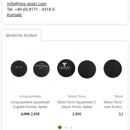
info@mts-sport.com
Tel: +49 (0) 8171 - 4318 0
Kontakt
ähnliche Artikel
Unsquashable
Talbot Torro
Talbot Tor
Unsquashable Squashball
Talbot Torro Squashball (1
Talbot Torro Squa
(2 gelbe Punkte, Speed
blauer Punkt, Speed
roter Punkt, Spee
sehr langsam) schwarz - 1
schnell) schwarz - 1 Ball
schwarz - 1 
2,99€
2,69€
2,95€
3,25€
Ball