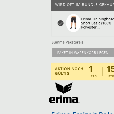
WIRD OFT IM BUNDLE GEKAUF
Erima Traininghos
Short Basic (100%
Polyester,
Reißverschlusstas
kurz schwarz Herr
Summe Paketpreis:
PAKET IN WARENKORB LEGEN
Montag, 10. August 2026
1
1
AKTION NOCH
GÜLTIG
TAG
STD