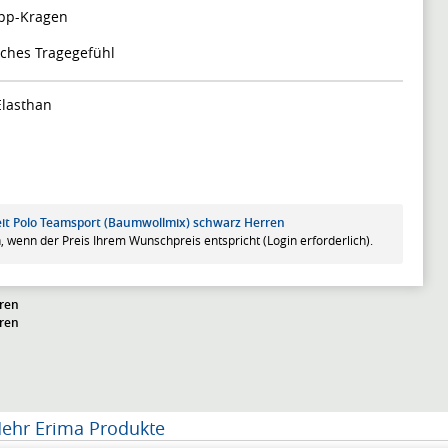
ipp-Kragen
ches Tragegefühl
Elasthan
zeit Polo Teamsport (Baumwollmix) schwarz Herren
, wenn der Preis Ihrem Wunschpreis entspricht (Login erforderlich).
rren
rren
ehr Erima Produkte