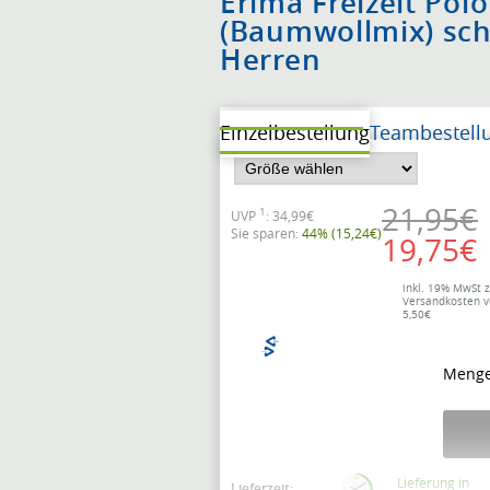
Erima Freizeit Pol
(Baumwollmix) sc
Herren
Einzelbestellung
Teambestell
21,95€
1
UVP
: 34,99€
Sie sparen:
44% (15,24€)
19,75€
inkl. 19% MwSt z
Versandkosten 
5,50€
Menge
Lieferung in
Lieferzeit: