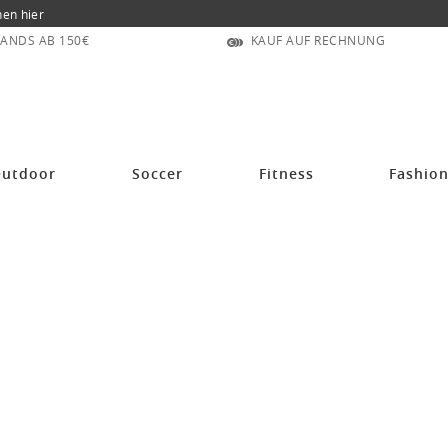
nen hier
ANDS AB 150€
KAUF AUF RECHNUNG
umwollmix) schwarz Herren
utdoor
Soccer
Fitness
Fashio