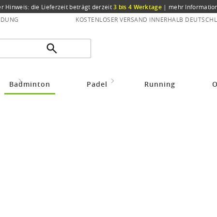
er Hinweis: die Lieferzeit beträgt derzeit
3 bis 4 Werktage
|
mehr Informatio
NDUNG
KOSTENLOSER VERSAND INNERHALB DEUTSCHL
idung
Badmintonbekleidung Herren
Erima Freizeit Polo Teamsport (Ba
Badminton
Padel
Running
O