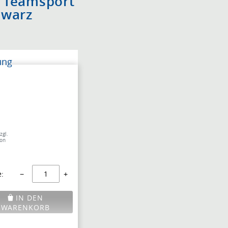
o Teamsport
hwarz
ung
zgl.
von
:
−
+
IN DEN
WARENKORB