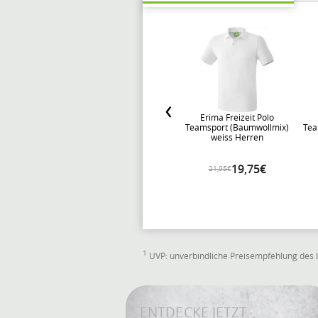
Erima Freizeit Polo
Teamsport (Baumwollmix)
Tea
weiss Herren
19,75€
21,95€
1
UVP: unverbindliche Preisempfehlung des 
ENTDECKE JETZT