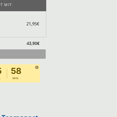
T MIT:
e
21,95€
chen)
en
43,90€
5
58
.
MIN.