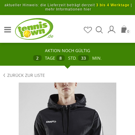
Zum Hauptinhalt springen
aktueller Hinweis: die Lieferzeit beträgt derzeit
3 bis 4 Werktage
|
mehr Informationen hier
Artikel suchen
0
.de
AKTION NOCH GÜLTIG
2
TAGE
8
STD.
33
MIN.
ZURÜCK ZUR LISTE