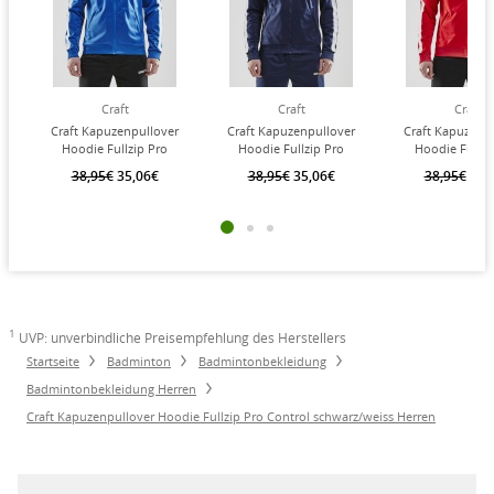
Craft
Craft
Craft
Craft Kapuzenpullover
Craft Kapuzenpullover
Craft Kapuzenp
Hoodie Fullzip Pro
Hoodie Fullzip Pro
Hoodie Fullzi
Control cobaltblau/weiss
Control navyblau/weiss
Control rot/weis
38,95€
35,06€
38,95€
35,06€
38,95€
35,
Herren
Herren
1
UVP: unverbindliche Preisempfehlung des Herstellers
Startseite
Badminton
Badmintonbekleidung
Badmintonbekleidung Herren
Craft Kapuzenpullover Hoodie Fullzip Pro Control schwarz/weiss Herren