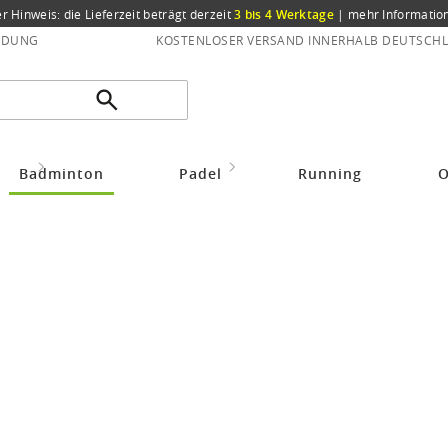
er Hinweis: die Lieferzeit beträgt derzeit
3 bis 4 Werktage
|
mehr Informatio
NDUNG
KOSTENLOSER VERSAND INNERHALB DEUTSCHL
idung
Badmintonbekleidung Herren
JAKO Sport-Tshirt Trikot Team Kurz
Badminton
Padel
Running
O