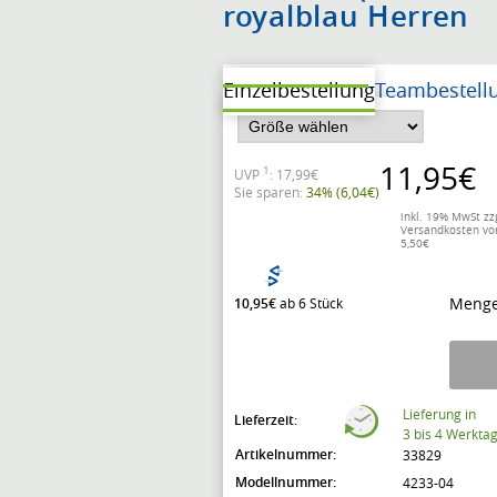
royalblau Herren
Einzelbestellung
Teambestell
11,95€
1
UVP
: 17,99€
Sie sparen:
34% (6,04€)
inkl. 19% MwSt zzg
Versandkosten vo
5,50€
Menge
10,95€
ab 6 Stück
Lieferung in
Lieferzeit:
3 bis 4 Werkta
Artikelnummer:
33829
Modellnummer:
4233-04