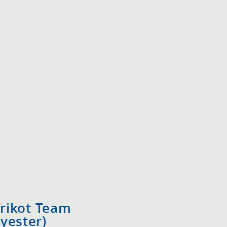
Trikot Team
yester)