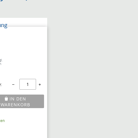
ung
l.
n
:
−
+
IN DEN
WARENKORB
gen