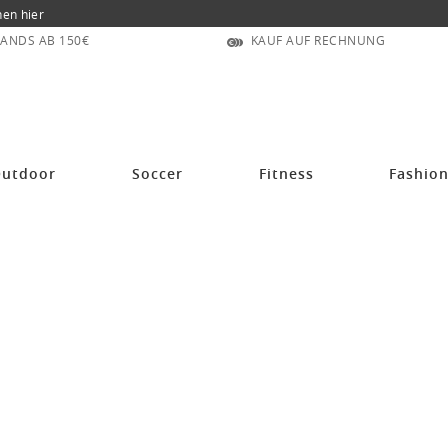
nen hier
ANDS AB 150€
KAUF AUF RECHNUNG
arm (100% Polyester) royalblau Herren
utdoor
Soccer
Fitness
Fashio