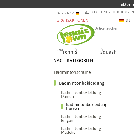
aktuell
KOSTENFREIE RÜCKSE
Deutsch
GRATISAKTIONEN
DE
Startseite
Badminton
Badmintonbekle
Tennis
Squash
NACH KATEGORIEN
Badmintonschuhe
Badmintonbekleidung
Badmintonbekleidung
Damen
Badmintonbekleidung
Herren
Badmintonbekleidung
Jungen
Badmintonbekleidung
Mädchen