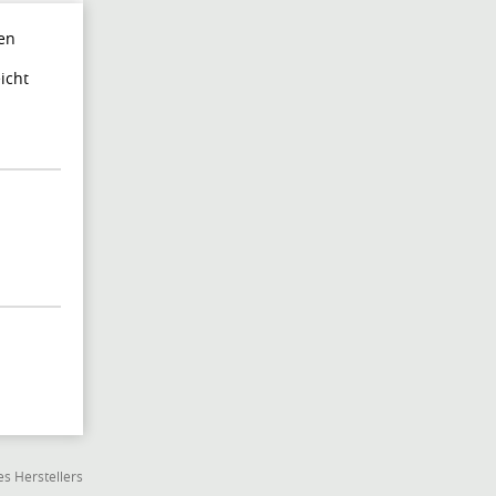
en
icht
s Herstellers