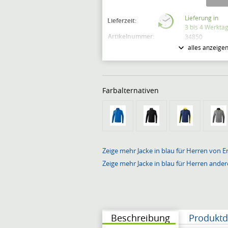
Lieferung in
Lieferzeit:
3 bis 4 Werkta
Artikelnummer:
34850
alles anzeige
Modellnummer:
1011829
Markteinführung:
Januar 2018
Farbalternativen
Zeige mehr Jacke in blau für Herren von E
Zeige mehr Jacke in blau für Herren ande
Beschreibung
Produktd