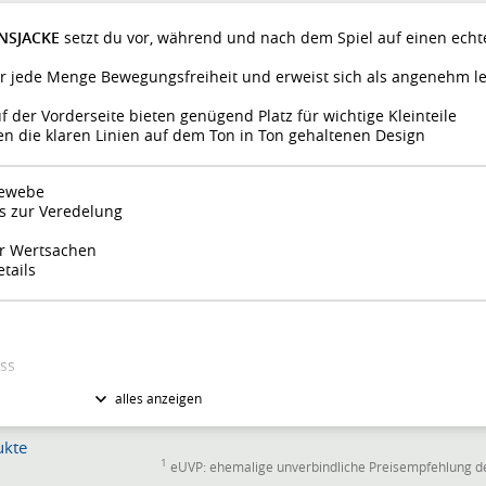
ONSJACKE
setzt du vor, während und nach dem Spiel auf einen echt
dir jede Menge Bewegungsfreiheit und erweist sich als angenehm le
 der Vorderseite bieten genügend Platz für wichtige Kleinteile
n die klaren Linien auf dem Ton in Ton gehaltenen Design
Gewebe
s zur Veredelung
ür Wertsachen
tails
ss
alles anzeigen
ukte
1
eUVP: ehemalige unverbindliche Preisempfehlung de
ningsjacke Liga 2.0 dunkelblau/weiss Herren