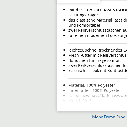
mit der
LIGA 2.0 PRÄSENTATI
Leistungsträger
das elastische Material lässt 
und komfortabel
zwei Reißverschlusstaschen auf
für einen modernen Look sorge
leichtes, schnelltrocknendes 
Mesh-Futter mit Reißverschlus
Bündchen für Tragekomfort
zwei Reißverschlusstaschen f
klassischer Look mit Kontrastde
Material: 100% Polyester
Innenfutter: 100% Polyester
Farbe: new navy/dark navy/wei
Modell 2018
Mehr Erima Prod
Preisalarm für Erima Trai