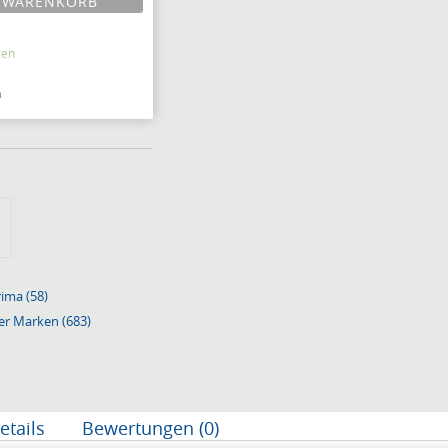
WARENKORB
gen
n
rima (58)
rer Marken (683)
etails
Bewertungen (0)