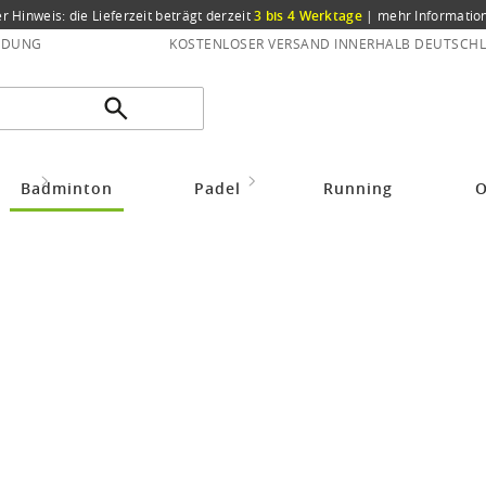
er Hinweis: die Lieferzeit beträgt derzeit
3 bis 4 Werktage
|
mehr Informatio
NDUNG
KOSTENLOSER VERSAND INNERHALB DEUTSCHL
idung
Badmintonbekleidung Herren
Erima Trainingsjacke Liga 2.0 dunke
Badminton
Padel
Running
O