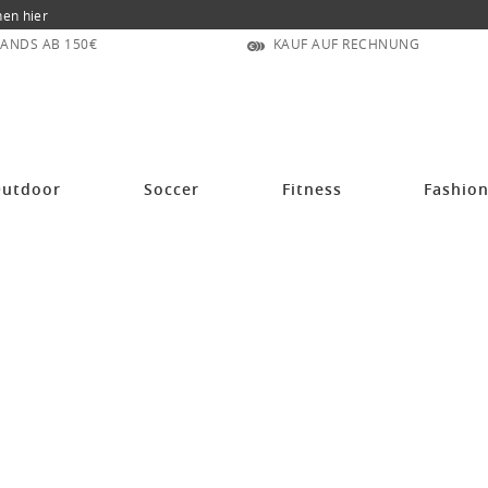
nen hier
ANDS AB 150€
KAUF AUF RECHNUNG
lblau/weiss Herren
utdoor
Soccer
Fitness
Fashio