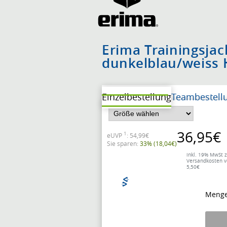
Erima Trainingsjac
dunkelblau/weiss 
Einzelbestellung
Teambestell
36,95€
1
eUVP
: 54,99€
Sie sparen:
33% (18,04€)
inkl. 19% MwSt z
Versandkosten 
5,50€
Menge