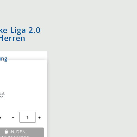
ke Liga 2.0
Herren
ung
zgl.
von
:
−
+
IN DEN