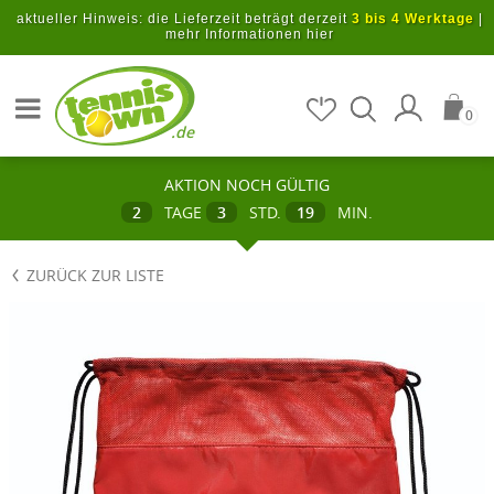
Zum Hauptinhalt springen
aktueller Hinweis: die Lieferzeit beträgt derzeit
3 bis 4 Werktage
|
mehr Informationen hier
Artikel suchen
0
.de
AKTION NOCH GÜLTIG
2
TAGE
3
STD.
19
MIN.
ZURÜCK ZUR LISTE