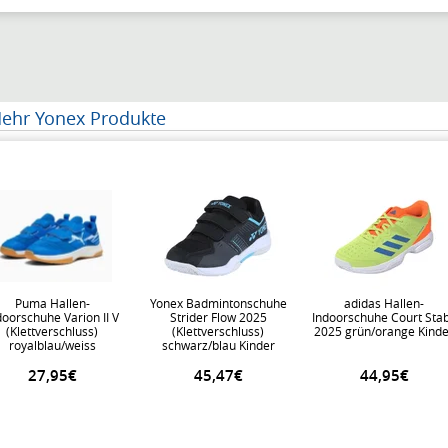
ehr Yonex Produkte
Puma Hallen-
Yonex Badmintonschuhe
adidas Hallen-
doorschuhe Varion II V
Strider Flow 2025
Indoorschuhe Court Stab
(Klettverschluss)
(Klettverschluss)
2025 grün/orange Kinde
royalblau/weiss
schwarz/blau Kinder
Kleinkinder
27,95€
45,47€
44,95€