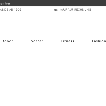
nen hier
ANDS AB 150€
KAUF AUF RECHNUNG
eiss/rot Kinder
utdoor
Soccer
Fitness
Fashio