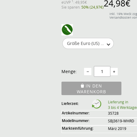
24,98€
1
eUVP
: 49,95€
Sie sparen:
50% (24,97€)
inkl. 19% MwSt zzg
Versandkosten von
Größe Euro (US) wählen
Menge:
−
+
IN DEN
WARENKORB
Lieferung in
Lieferzeit:
3 bis 4 Werktage
Artikelnummer:
35728
Modellnummer:
SBJ3619-WHRD
Markteinführung:
März 2019