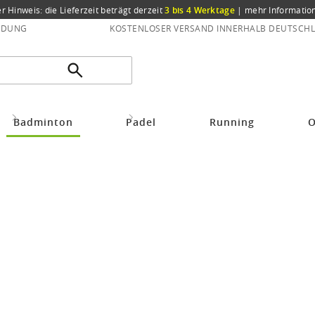
er Hinweis: die Lieferzeit beträgt derzeit
3 bis 4 Werktage
|
mehr Informatio
NDUNG
KOSTENLOSER VERSAND INNERHALB DEUTSCHL
he
Badmintonschuhe Kinder
Yonex Badmintonschuhe Power Cushion 36 w
Badminton
Padel
Running
O