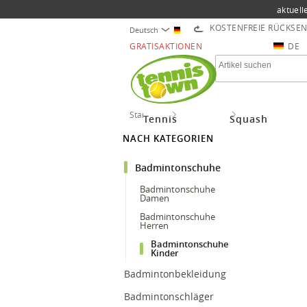
aktuell
KOSTENFREIE RÜCKSE
Deutsch
GRATISAKTIONEN
DE
Startseite
Badminton
Badmintonschu
Tennis
Squash
NACH KATEGORIEN
Badmintonschuhe
Badmintonschuhe
Damen
Badmintonschuhe
Herren
Badmintonschuhe
Kinder
Badmintonbekleidung
Badmintonschläger