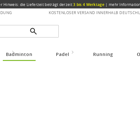
er Hinweis: die Lieferzeit beträgt derzeit
3 bis 4 Werktage
|
mehr Informatio
NDUNG
KOSTENLOSER VERSAND INNERHALB DEUTSCHL
idung
Badmintonbekleidung Herren
Derbystar Hoodie Ultimo schwarz H
Badminton
Padel
Running
O