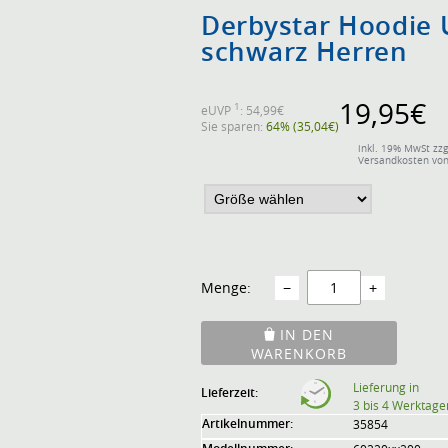
Derbystar Hoodie 
schwarz Herren
19,95€
1
eUVP
: 54,99€
Sie sparen:
64% (35,04€)
inkl. 19% MwSt zzg
Versandkosten von
Menge:
−
+
IN DEN
WARENKORB
Lieferung in
Lieferzeit:
3 bis 4 Werktage
Artikelnummer:
35854