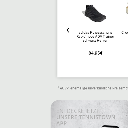
adidas Fitnessschuhe
Cro
Rapidmove ADV Trainer
schwarz Herren
84,95€
1
eUVP: ehemalige unverbindliche Preisempf
ENTDECKE JETZT
UNSERE TENNISTOWN
APP