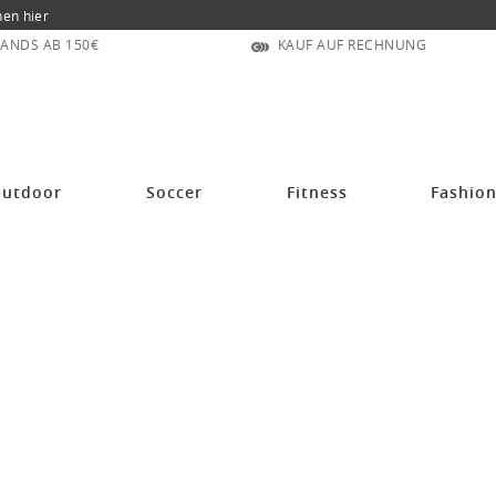
nen hier
ANDS AB 150€
KAUF AUF RECHNUNG
erren
utdoor
Soccer
Fitness
Fashio