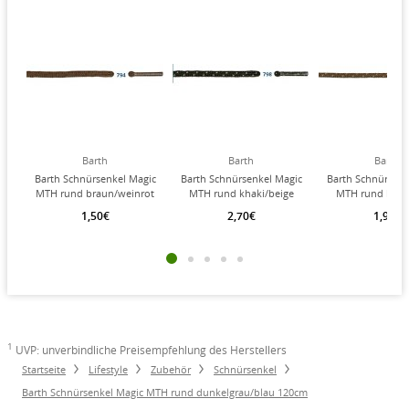
Barth
Barth
Barth
Barth Schnürsenkel Magic
Barth Schnürsenkel Magic
Barth Schnürsenk
MTH rund braun/weinrot
MTH rund khaki/beige
MTH rund brau
120cm
120cm
120cm
1,50€
2,70€
1,95€
1
UVP: unverbindliche Preisempfehlung des Herstellers
Startseite
Lifestyle
Zubehör
Schnürsenkel
Barth Schnürsenkel Magic MTH rund dunkelgrau/blau 120cm