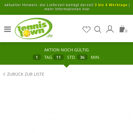
Zum Hauptinhalt springen
aktueller Hinweis: die Lieferzeit beträgt derzeit
3 bis 4 Werktage
|
mehr Informationen hier
Artikel suchen
0
.de
AKTION NOCH GÜLTIG
1
TAG
11
STD.
36
MIN.
ZURÜCK ZUR LISTE