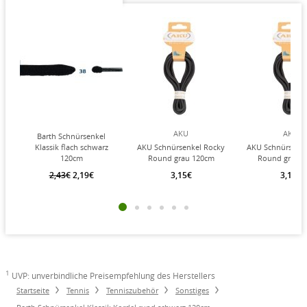
AKU
AKU
Barth Schnürsenkel
Klassik flach schwarz
AKU Schnürsenkel Rocky
AKU Schnürsenke
120cm
Round grau 120cm
Round grau 
2,43€
2,19€
3,15€
3,15€
1
UVP: unverbindliche Preisempfehlung des Herstellers
Startseite
Tennis
Tenniszubehör
Sonstiges