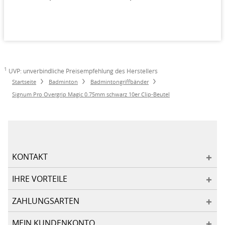
1
UVP: unverbindliche Preisempfehlung des Herstellers
Startseite
Badminton
Badmintongriffbänder
Signum Pro Overgrip Magic 0.75mm schwarz 10er Clip-Beutel
KONTAKT
IHRE VORTEILE
ZAHLUNGSARTEN
MEIN KUNDENKONTO