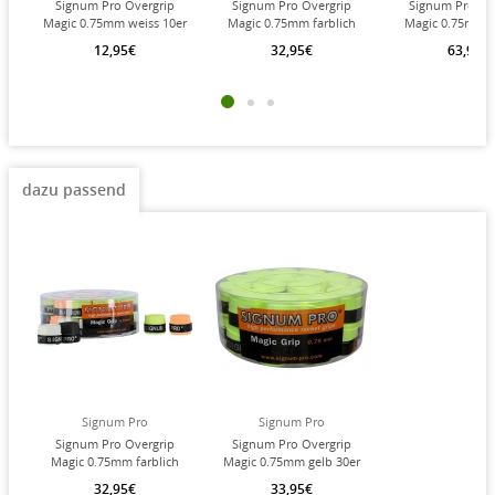
Signum Pro Overgrip
Signum Pro Overgrip
Signum Pro Ov
Magic 0.75mm weiss 10er
Magic 0.75mm farblich
Magic 0.75mm f
Clip-Beutel
sortiert 30er Box
sortiert Dose
12,95€
32,95€
63,95€
dazu passend
Signum Pro
Signum Pro
Signum Pro Overgrip
Signum Pro Overgrip
Magic 0.75mm farblich
Magic 0.75mm gelb 30er
sortiert 30er Box
Box
32,95€
33,95€