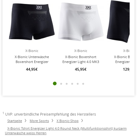
X-Bionic
X-Bionic
X-Bionic
X-Bionic Unterwäsche
X-Bionic Boxershort
X-Bionic Boxe
Boxershort Energizer
Energizer Light 4.0 MK3
Energizer Ligh
Light 4.0 MK3 schwarz
Unterwäsche weiss
PADDED Unter
44,95€
45,95€
129,90€
Herren
Herren
schwarz Her
1
UVP: unverbindliche Preisempfehlung des Herstellers
Startseite
More Sports
X Bionic-Shop
X-Bionic Tshirt Energizer Light 4.0 Round Neck (Multifunktionsshirt) kurzarm
Unterwäsche weiss Herren