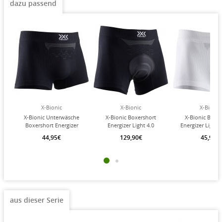
dazu passend
X-Bionic
X-Bionic
X-Bionic
X-Bionic Unterwäsche
X-Bionic Boxershort
X-Bionic Boxe
Boxershort Energizer
Energizer Light 4.0
Energizer Light 
Light 4.0 MK3 schwarz
PADDED Unterwäsche
Unterwäsche 
44,95€
129,90€
45,95€
Herren
schwarz Herren
Herren
aus dieser Serie