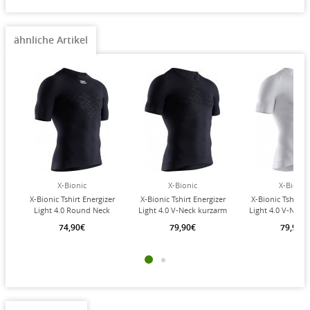
Farbe: weiß
Modell 2020/2021/2022/2023
Verpackung: 1 Stück
ähnliche Artikel
X-Bionic
X-Bionic
X-Bionic
X-Bionic Tshirt Energizer
X-Bionic Tshirt Energizer
X-Bionic Tshirt E
Light 4.0 Round Neck
Light 4.0 V-Neck kurzarm
Light 4.0 V-Neck
(Multifunktionsshirt)
(Multifunktionsshirt)
(Multifunktions
74,90€
79,90€
79,90€
kurzarm Unterwäsche
Unterwäsche schwarz
Unterwäsche 
schwarz Herren
Herren
Herren