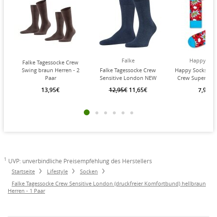
Falke
Happy Soc
Falke Tagessocke Crew
Swing braun Herren - 2
Falke Tagessocke Crew
Happy Socks Tag
Paar
Sensitive London NEW
Crew Super Dad 
(druckfreier
Paar
13,95€
12,95€
11,65€
7,90€
Komfortbund) navyblau
Herren - 1 Paar
1
UVP: unverbindliche Preisempfehlung des Herstellers
Startseite
Lifestyle
Socken
Falke Tagessocke Crew Sensitive London (druckfreier Komfortbund) hellbraun
Herren - 1 Paar