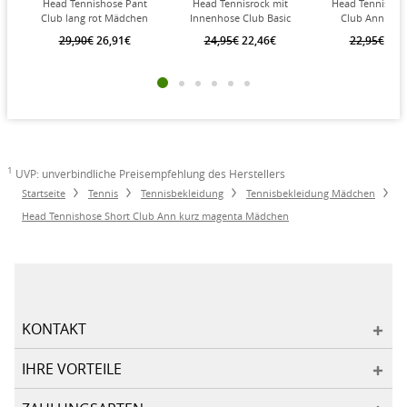
Head Tennishose Pant
Head Tennisrock mit
Head Tennishos
Club lang rot Mädchen
Innenhose Club Basic
Club Ann kurz
schwarz Mädchen
Mädchen
29,90€
26,91€
24,95€
22,46€
22,95€
20,
1
UVP: unverbindliche Preisempfehlung des Herstellers
Startseite
Tennis
Tennisbekleidung
Tennisbekleidung Mädchen
Head Tennishose Short Club Ann kurz magenta Mädchen
KONTAKT
IHRE VORTEILE