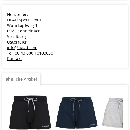
Größen: 128-176 (Regular)
Farbe: magenta
Hersteller:
Modell 2019
HEAD Sport GmbH
Wuhrkopfweg 1
6921 Kennelbach
Voralberg
Österreich
info@head.com
Tel: 00 43 800 10103030
Kontakt
ähnliche Artikel