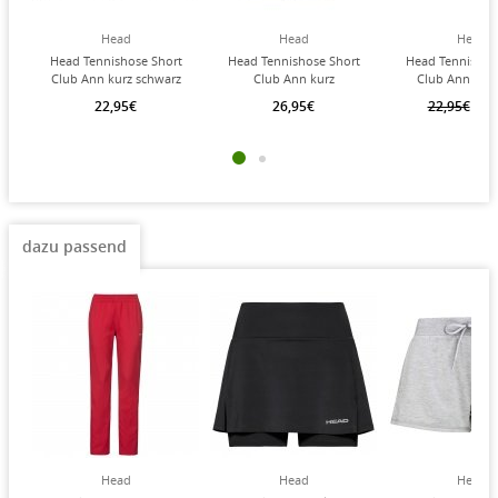
Head
Head
Head
Head Tennishose Short
Head Tennishose Short
Head Tennishos
Club Ann kurz schwarz
Club Ann kurz
Club Ann kurz
Mädchen
dunkelblau Mädchen
Mädchen
22,95€
26,95€
22,95€
20,
dazu passend
Head
Head
Head